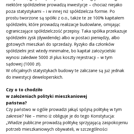
niektóre spółdzielnie prowadzą inwestycje – chociaż niejako
poza statystykami – i w innej niż spółdzielcza formie. Po
prostu tworzone są spółki z o.o., także te ze 100% kapitałem
spółdzielni, które prowadzą realizacje budowlane, omijając
ograniczające spółdzielczość przepisy. Taka spółka przekazuje
spółdzielni zysk (dywidendę) albo w postaci pieniędzy, albo
gotowych mieszkań do sprzedaży. Ryzyko dla członków
spółdzielni jest wtedy minimalne, bo kapitał założycielski
wynosi zaledwie 5000 zł plus koszty rejestracji – w tym
sądowej (1000 zł).
W oficjalnych statystykach budowy te zaliczane są już jednak
do inwestycji deweloperskich.
Czy o to chodziło
w założeniach polityki mieszkaniowej
państwa?
Czy państwo w ogóle prowadzi jakąś spójną politykę w tym
zakresie? Nie – mimo iż obliguje je do tego Konstytucja:
„Władze publiczne prowadzą politykę sprzyjającą zaspokojeniu
potrzeb mieszkaniowych obywateli, w szczególności