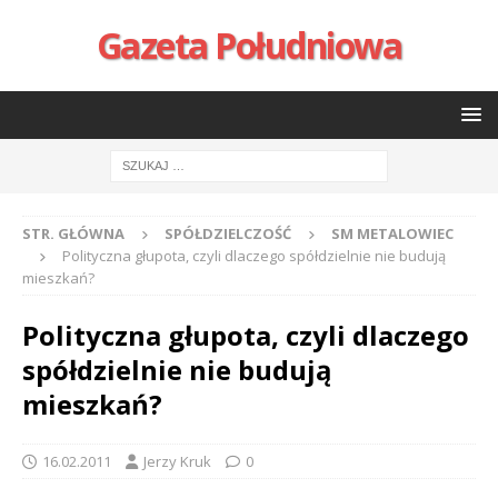
Gazeta Południowa
STR. GŁÓWNA
SPÓŁDZIELCZOŚĆ
SM METALOWIEC
Polityczna głupota, czyli dlaczego spółdzielnie nie budują
mieszkań?
Polityczna głupota, czyli dlaczego
spółdzielnie nie budują
mieszkań?
16.02.2011
Jerzy Kruk
0