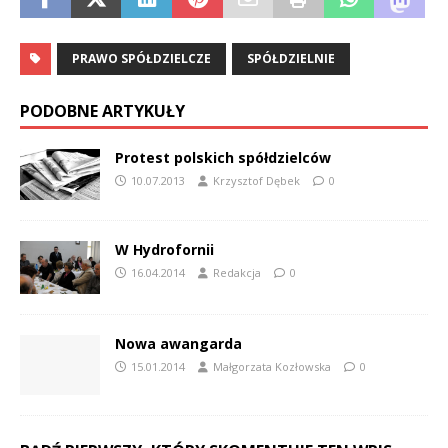
PRAWO SPÓŁDZIELCZE
SPÓŁDZIELNIE
PODOBNE ARTYKUŁY
Protest polskich spółdzielców
10.07.2013
Krzysztof Dębek
0
W Hydrofornii
16.04.2014
Redakcja
0
Nowa awangarda
15.01.2014
Małgorzata Kozłowska
0