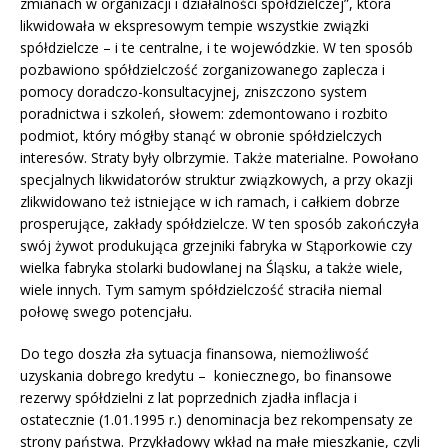
zmianach w organizacji i działalności spółdzielczej”, która
likwidowała w ekspresowym tempie wszystkie związki
spółdzielcze – i te centralne, i te wojewódzkie. W ten sposób
pozbawiono spółdzielczość zorganizowanego zaplecza i
pomocy doradczo-konsultacyjnej, zniszczono system
poradnictwa i szkoleń, słowem: zdemontowano i rozbito
podmiot, który mógłby stanąć w obronie spółdzielczych
interesów. Straty były olbrzymie. Także materialne. Powołano
specjalnych likwidatorów struktur związkowych, a przy okazji
zlikwidowano też istniejące w ich ramach, i całkiem dobrze
prosperujące, zakłady spółdzielcze. W ten sposób zakończyła
swój żywot produkująca grzejniki fabryka w Stąporkowie czy
wielka fabryka stolarki budowlanej na Śląsku, a także wiele,
wiele innych. Tym samym spółdzielczość straciła niemal
połowę swego potencjału.
Do tego doszła zła sytuacja finansowa, niemożliwość
uzyskania dobrego kredytu – koniecznego, bo finansowe
rezerwy spółdzielni z lat poprzednich zjadła inflacja i
ostatecznie (1.01.1995 r.) denominacja bez rekompensaty ze
strony państwa. Przykładowy wkład na małe mieszkanie, czyli