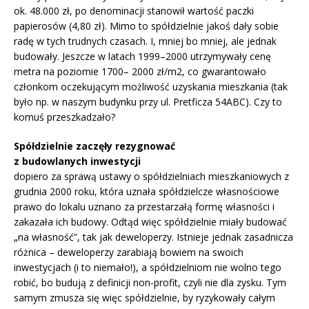
ok. 48.000 zł, po denominacji stanowił wartość paczki
papierosów (4,80 zł). Mimo to spółdzielnie jakoś dały sobie
radę w tych trudnych czasach. I, mniej bo mniej, ale jednak
budowały. Jeszcze w latach 1999–2000 utrzymywały cenę
metra na poziomie 1700– 2000 zł/m2, co gwarantowało
członkom oczekującym możliwość uzyskania mieszkania (tak
było np. w naszym budynku przy ul. Pretficza 54ABC). Czy to
komuś przeszkadzało?
Spółdzielnie zaczęły rezygnować
z budowlanych inwestycji
dopiero za sprawą ustawy o spółdzielniach mieszkaniowych z
grudnia 2000 roku, która uznała spółdzielcze własnościowe
prawo do lokalu uznano za przestarzałą formę własności i
zakazała ich budowy. Odtąd więc spółdzielnie miały budować
„na własność”, tak jak deweloperzy. Istnieje jednak zasadnicza
różnica – deweloperzy zarabiają bowiem na swoich
inwestycjach (i to niemało!), a spółdzielniom nie wolno tego
robić, bo budują z definicji non-profit, czyli nie dla zysku. Tym
samym zmusza się więc spółdzielnie, by ryzykowały całym