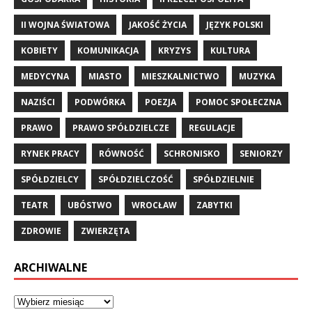
II WOJNA ŚWIATOWA
JAKOŚĆ ŻYCIA
JĘZYK POLSKI
KOBIETY
KOMUNIKACJA
KRYZYS
KULTURA
MEDYCYNA
MIASTO
MIESZKALNICTWO
MUZYKA
NAZIŚCI
PODWÓRKA
POEZJA
POMOC SPOŁECZNA
PRAWO
PRAWO SPÓŁDZIELCZE
REGULACJE
RYNEK PRACY
RÓWNOŚĆ
SCHRONISKO
SENIORZY
SPÓŁDZIELCY
SPÓŁDZIELCZOŚĆ
SPÓŁDZIELNIE
TEATR
UBÓSTWO
WROCŁAW
ZABYTKI
ZDROWIE
ZWIERZĘTA
ARCHIWALNE