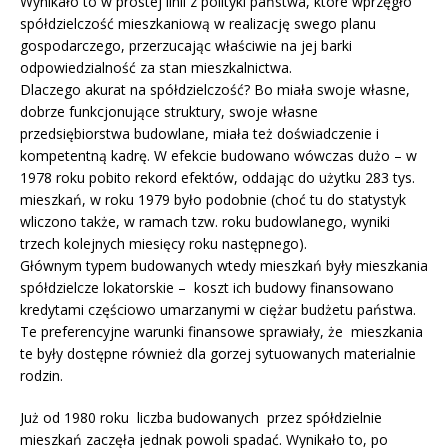
Wynikało to w prostej linii z polityki państwa, które wprzęgło
spółdzielczość mieszkaniową w realizację swego planu
gospodarczego, przerzucając właściwie na jej barki
odpowiedzialność za stan mieszkalnictwa.
Dlaczego akurat na spółdzielczość? Bo miała swoje własne,
dobrze funkcjonujące struktury, swoje własne
przedsiębiorstwa budowlane, miała też doświadczenie i
kompetentną kadrę. W efekcie budowano wówczas dużo – w
1978 roku pobito rekord efektów, oddając do użytku 283 tys.
mieszkań, w roku 1979 było podobnie (choć tu do statystyk
wliczono także, w ramach tzw. roku budowlanego, wyniki
trzech kolejnych miesięcy roku następnego).
Głównym typem budowanych wtedy mieszkań były mieszkania
spółdzielcze lokatorskie – koszt ich budowy finansowano
kredytami częściowo umarzanymi w ciężar budżetu państwa.
Te preferencyjne warunki finansowe sprawiały, że mieszkania
te były dostępne również dla gorzej sytuowanych materialnie
rodzin.
Już od 1980 roku liczba budowanych przez spółdzielnie
mieszkań zaczęła jednak powoli spadać. Wynikało to, po