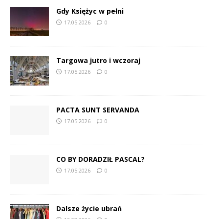
Gdy Księżyc w pełni
17.05.2026
0
Targowa jutro i wczoraj
17.05.2026
0
PACTA SUNT SERVANDA
17.05.2026
0
CO BY DORADZIŁ PASCAL?
17.05.2026
0
Dalsze życie ubrań