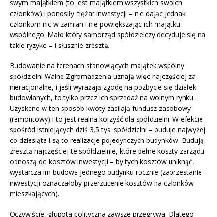
swym majątkiem (to jest majątkiem wszystkich swoich
członków) i ponosiły ciężar inwestycji – nie dając jednak
członkom nic w zamian i nie powiększając ich majątku
wspólnego. Mało który samorząd spółdzielczy decyduje się na
takie ryzyko – i słusznie zresztą.
Budowanie na terenach stanowiących majątek wspólny
spółdzielni Walne Zgromadzenia uznają więc najczęściej za
nieracjonalne, i jeśli wyrażają zgodę na pozbycie się działek
budowlanych, to tylko przez ich sprzedaż na wolnym rynku.
Uzyskane w ten sposób kwoty zasilają fundusz zasobowy
(remontowy) i to jest realna korzyść dla spółdzielni. W efekcie
spośród istniejących dziś 3,5 tys. spółdzielni – buduje najwyżej
co dziesiąta i są to realizacje pojedynczych budynków. Budują
zresztą najczęściej te spółdzielnie, które pełne koszty zarządu
odnoszą do kosztów inwestycji – by tych kosztów uniknąć,
wystarcza im budowa jednego budynku rocznie (zaprzestanie
inwestycji oznaczałoby przerzucenie kosztów na członków
mieszkających).
Oczywiście, głupota polityczna zawsze przegrywa. Dlatego