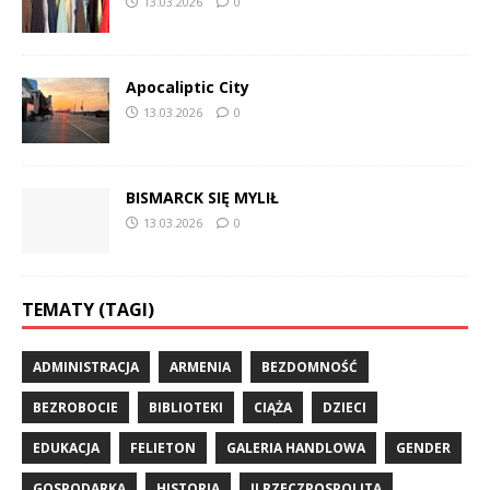
13.03.2026
0
Apocaliptic City
13.03.2026
0
BISMARCK SIĘ MYLIŁ
13.03.2026
0
TEMATY (TAGI)
ADMINISTRACJA
ARMENIA
BEZDOMNOŚĆ
BEZROBOCIE
BIBLIOTEKI
CIĄŻA
DZIECI
EDUKACJA
FELIETON
GALERIA HANDLOWA
GENDER
GOSPODARKA
HISTORIA
II RZECZPOSPOLITA