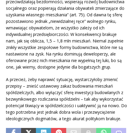
przeciwdziałają bezdomności, wspierają rozwój budownictwa
socjalnego oraz popierają działania obywateli zmierzające do
uzyskania własnego mieszkania” (art. 75). Od dawna tę sferę
pozostawiono jednak „niewidzialnej ręce” wolnego rynku,
wmawiając obywatelom, że wszystko zależy od ich
indywidualnej przedsiębiorczości. W konsekwencji brakuje
nam, jak się oblicza, 1,5 – 1,8 mln mieszkań. Niemal zupełnie
znikły wszystkie zespołowe formy budownictwa, które nie są
nastawione na zysk. Na rynku dominują deweloperzy, ale
oferowane przez nich mieszkania nie wypełnią tej luki, bo są
one, jak wiemy, dostępne jedynie dla bogatszych grup.
A przecież, żeby naprawić sytuację, wystarczyłoby zmienić
przepisy – znieść ustawowy zakaz budowania mieszkań
spółdzielczych, albo wyłączyć sferę inwestycji budowlanych z
bezwynikowego rozliczania spółdzielni – tak aby wykorzystać
potencjał tkwiący w spółdzielczości i uaktywnić ją na nowo. Do
tego potrzebna jest jednak dobra wola i przezwyciężenie
ideologicznych dogmatów, a tego akurat politykom brakuje.