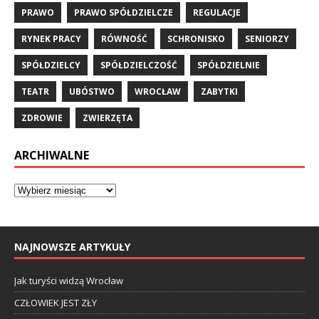
PRAWO
PRAWO SPÓŁDZIELCZE
REGULACJE
RYNEK PRACY
RÓWNOŚĆ
SCHRONISKO
SENIORZY
SPÓŁDZIELCY
SPÓŁDZIELCZOŚĆ
SPÓŁDZIELNIE
TEATR
UBÓSTWO
WROCŁAW
ZABYTKI
ZDROWIE
ZWIERZĘTA
ARCHIWALNE
NAJNOWSZE ARTYKUŁY
Jak turyści widzą Wrocław
CZŁOWIEK JEST ZŁY