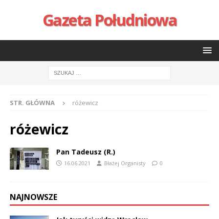
Gazeta Południowa
STR. GŁÓWNA
różewicz
różewicz
Pan Tadeusz (R.)
16.06.2021
Błażej Organisty
0
NAJNOWSZE