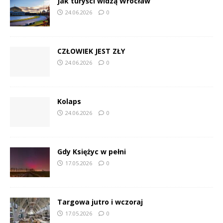
Jak turyści widzą Wrocław
24.06.2026
0
CZŁOWIEK JEST ZŁY
24.06.2026
0
Kolaps
24.06.2026
0
Gdy Księżyc w pełni
17.05.2026
0
Targowa jutro i wczoraj
17.05.2026
0