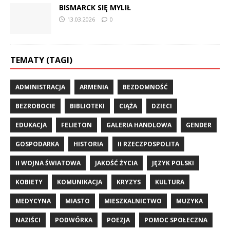
BISMARCK SIĘ MYLIŁ
13.03.2026
0
TEMATY (TAGI)
ADMINISTRACJA
ARMENIA
BEZDOMNOŚĆ
BEZROBOCIE
BIBLIOTEKI
CIĄŻA
DZIECI
EDUKACJA
FELIETON
GALERIA HANDLOWA
GENDER
GOSPODARKA
HISTORIA
II RZECZPOSPOLITA
II WOJNA ŚWIATOWA
JAKOŚĆ ŻYCIA
JĘZYK POLSKI
KOBIETY
KOMUNIKACJA
KRYZYS
KULTURA
MEDYCYNA
MIASTO
MIESZKALNICTWO
MUZYKA
NAZIŚCI
PODWÓRKA
POEZJA
POMOC SPOŁECZNA