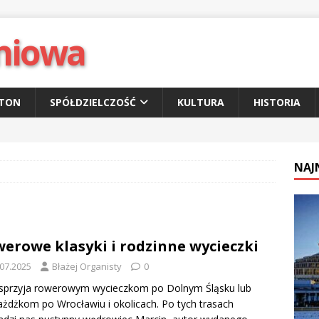
niowa
ETON
SPÓŁDZIELCZOŚĆ
KULTURA
HISTORIA
NAJ
erowe klasyki i rodzinne wycieczki
.07.2025
Błażej Organisty
0
 sprzyja rowerowym wycieczkom po Dolnym Śląsku lub
ażdżkom po Wrocławiu i okolicach. Po tych trasach