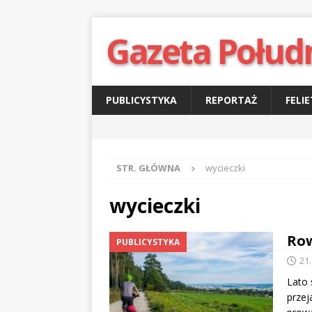
Gazeta Połud
PUBLICYSTYKA
REPORTAŻ
FELI
STR. GŁÓWNA
wycieczki
wycieczki
Row
PUBLICYSTYKA
21
Lato
przej