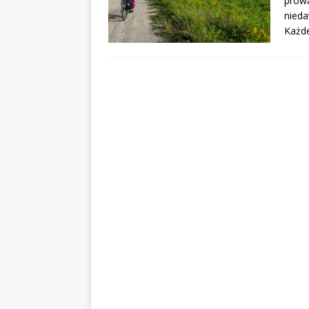
prowa
nieda
Każde