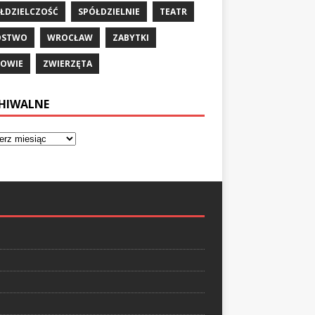
ŁDZIELCZOŚĆ
SPÓŁDZIELNIE
TEATR
ÓSTWO
WROCŁAW
ZABYTKI
OWIE
ZWIERZĘTA
HIWALNE