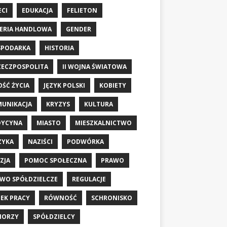
ECI
EDUKACJA
FELIETON
ERIA HANDLOWA
GENDER
SPODARKA
HISTORIA
RZECZPOSPOLITA
II WOJNA ŚWIATOWA
OŚĆ ŻYCIA
JĘZYK POLSKI
KOBIETY
UNIKACJA
KRYZYS
KULTURA
DYCYNA
MIASTO
MIESZKALNICTWO
ZYKA
NAZIŚCI
PODWÓRKA
ZJA
POMOC SPOŁECZNA
PRAWO
WO SPÓŁDZIELCZE
REGULACJE
EK PRACY
RÓWNOŚĆ
SCHRONISKO
IORZY
SPÓŁDZIELCY