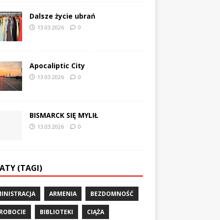
Dalsze życie ubrań
13.03.2026
0
Apocaliptic City
13.03.2026
0
BISMARCK SIĘ MYLIŁ
13.03.2026
0
ATY (TAGI)
INISTRACJA
ARMENIA
BEZDOMNOŚĆ
ROBOCIE
BIBLIOTEKI
CIĄŻA