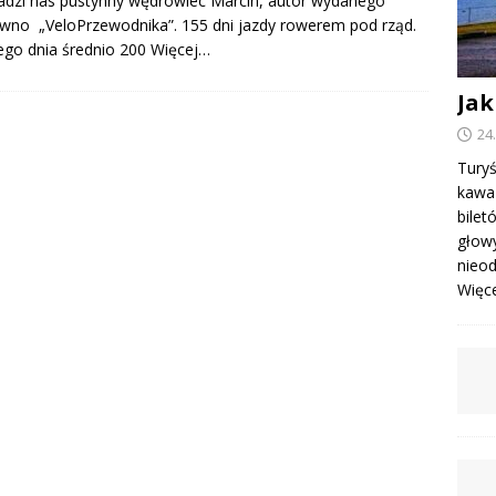
dzi nas pustynny wędrowiec Marcin, autor wydanego
wno „VeloPrzewodnika”. 155 dni jazdy rowerem pod rząd.
go dnia średnio 200
Więcej…
Jak
24
Turyś
kawa 
bile
głowy
nieod
Więcej