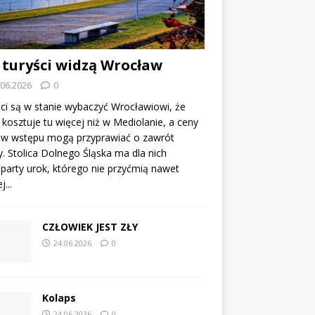
 turyści widzą Wrocław
.06.2026
0
ci są w stanie wybaczyć Wrocławiowi, że
kosztuje tu więcej niż w Mediolanie, a ceny
tów wstępu mogą przyprawiać o zawrót
. Stolica Dolnego Śląska ma dla nich
party urok, którego nie przyćmią nawet
...
CZŁOWIEK JEST ZŁY
24.06.2026
0
Kolaps
24.06.2026
0