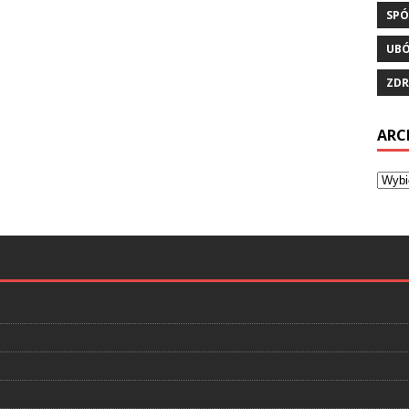
SPÓ
UB
ZDR
ARC