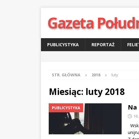
Gazeta Połud
PUBLICYSTYKA
REPORTAŻ
FELI
STR. GŁÓWNA
2018
luty
Miesiąc:
luty 2018
Na 
PUBLICYSTYKA
16
Wskaź
unijn