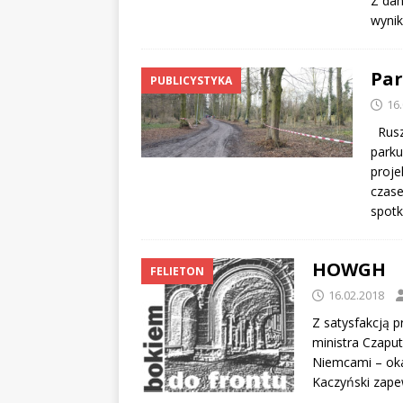
Z dan
wynik
Par
PUBLICYSTYKA
16
Ruszy
parku
proje
czase
spotk
HOWGH
FELIETON
16.02.2018
Z satysfakcją 
ministra Czapu
Niemcami – oka
Kaczyński zape