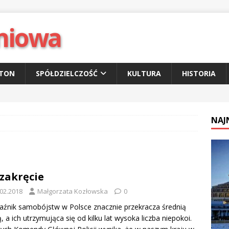
niowa
ETON
SPÓŁDZIELCZOŚĆ
KULTURA
HISTORIA
NAJ
zakręcie
.02.2018
Małgorzata Kozłowska
0
nik samobójstw w Polsce znacznie przekracza średnią
ą, a ich utrzymująca się od kilku lat wysoka liczba niepokoi.