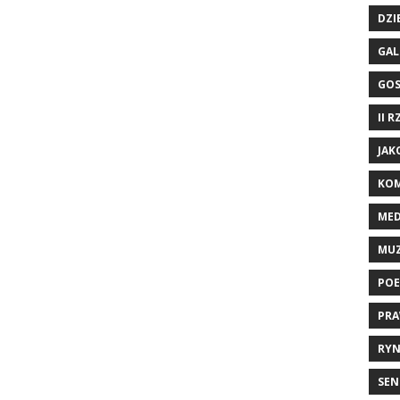
DZI
GAL
GO
II 
JAK
KOM
ME
MU
POE
PRA
RYN
SEN