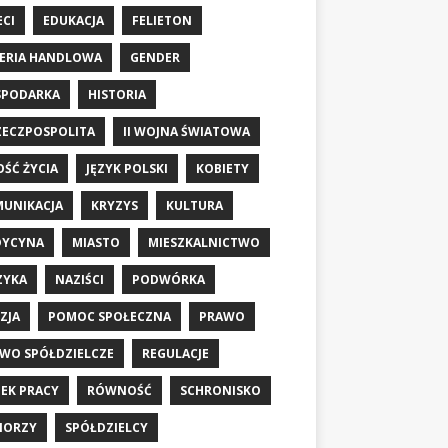
ECI
EDUKACJA
FELIETON
ERIA HANDLOWA
GENDER
SPODARKA
HISTORIA
RZECZPOSPOLITA
II WOJNA ŚWIATOWA
OŚĆ ŻYCIA
JĘZYK POLSKI
KOBIETY
UNIKACJA
KRYZYS
KULTURA
DYCYNA
MIASTO
MIESZKALNICTWO
ZYKA
NAZIŚCI
PODWÓRKA
ZJA
POMOC SPOŁECZNA
PRAWO
WO SPÓŁDZIELCZE
REGULACJE
EK PRACY
RÓWNOŚĆ
SCHRONISKO
IORZY
SPÓŁDZIELCY