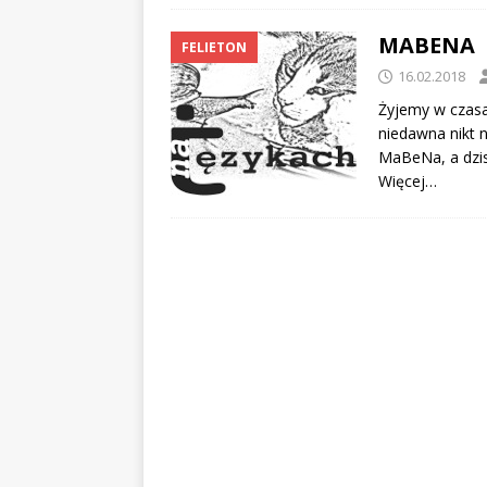
MABENA
FELIETON
16.02.2018
Żyjemy w czasa
niedawna nikt n
MaBeNa, a dzis
Więcej…