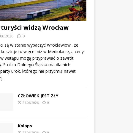
 turyści widzą Wrocław
.06.2026
0
ci są w stanie wybaczyć Wrocławiowi, że
kosztuje tu więcej niż w Mediolanie, a ceny
tów wstępu mogą przyprawiać o zawrót
. Stolica Dolnego Śląska ma dla nich
party urok, którego nie przyćmią nawet
...
CZŁOWIEK JEST ZŁY
24.06.2026
0
Kolaps
24.06.2026
0