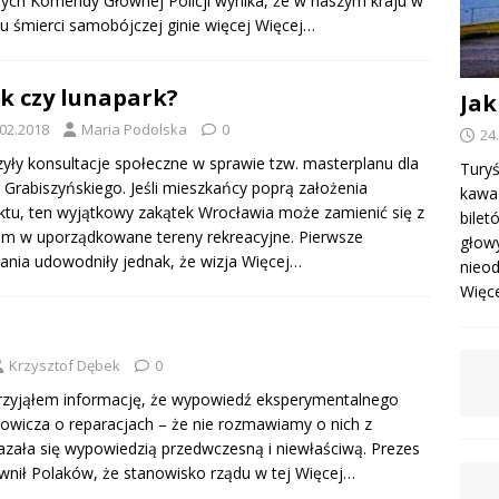
ych Komendy Głównej Policji wynika, że w naszym kraju w
u śmierci samobójczej ginie więcej
Więcej…
k czy lunapark?
Jak
.02.2018
Maria Podolska
0
24
ły konsultacje społeczne w sprawie tzw. masterplanu dla
Turyś
 Grabiszyńskiego. Jeśli mieszkańcy poprą założenia
kawa 
ktu, ten wyjątkowy zakątek Wrocławia może zamienić się z
bile
m w uporządkowane tereny rekreacyjne. Pierwsze
głowy
ania udowodniły jednak, że wizja
Więcej…
nieod
Więcej
Krzysztof Dębek
0
przyjąłem informację, że wypowiedź eksperymentalnego
towicza o reparacjach – że nie rozmawiamy o nich z
zała się wypowiedzią przedwczesną i niewłaściwą. Prezes
wnił Polaków, że stanowisko rządu w tej
Więcej…