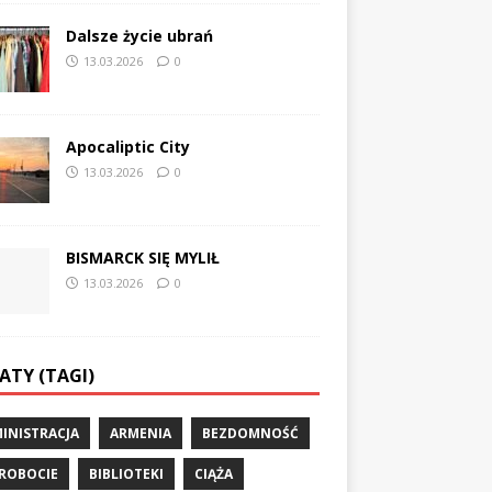
Dalsze życie ubrań
13.03.2026
0
Apocaliptic City
13.03.2026
0
BISMARCK SIĘ MYLIŁ
13.03.2026
0
ATY (TAGI)
INISTRACJA
ARMENIA
BEZDOMNOŚĆ
ROBOCIE
BIBLIOTEKI
CIĄŻA