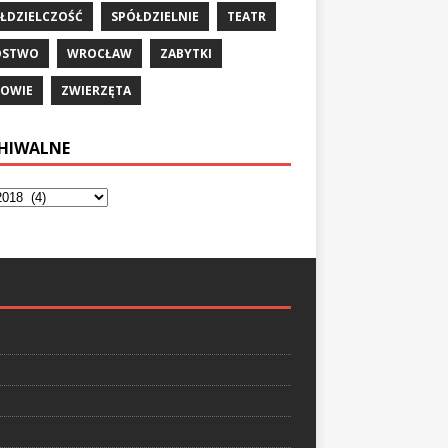
ŁDZIELCZOŚĆ
SPÓŁDZIELNIE
TEATR
ÓSTWO
WROCŁAW
ZABYTKI
OWIE
ZWIERZĘTA
HIWALNE