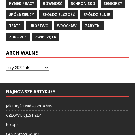
RYNEK PRACY
RÓWNOŚĆ
SCHRONISKO
SENIORZY
SPÓŁDZIELCY
SPÓŁDZIELCZOŚĆ
SPÓŁDZIELNIE
TEATR
UBÓSTWO
WROCŁAW
ZABYTKI
ZDROWIE
ZWIERZĘTA
ARCHIWALNE
NAJNOWSZE ARTYKUŁY
Jak turyści widzą Wrocław
CZŁOWIEK JEST ZŁY
Kolaps
Gdy Księżyc w pełni