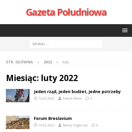
Gazeta Południowa
STR. GŁÓWNA
2022
luty
Miesiąc:
luty 2022
Jeden rząd, jeden budżet, jedne potrzeby
16.02.2022
Paweł Witek
0
Forum Breslavium
16.02.2022
Błażej Organisty
0