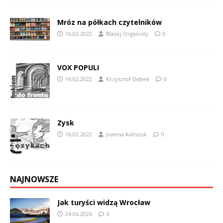
Mróz na półkach czytelników
16.02.2022
Błażej Organisty
0
VOX POPULI
16.02.2022
Krzysztof Dębek
0
Zysk
16.02.2022
Joanna Kaliszuk
0
NAJNOWSZE
Jak turyści widzą Wrocław
24.06.2026
0