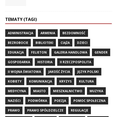
TEMATY (TAGI)
ADMINISTRACJA
ARMENIA
BEZDOMNOŚĆ
BEZROBOCIE
BIBLIOTEKI
CIĄŻA
DZIECI
EDUKACJA
FELIETON
GALERIA HANDLOWA
GENDER
GOSPODARKA
HISTORIA
II RZECZPOSPOLITA
II WOJNA ŚWIATOWA
JAKOŚĆ ŻYCIA
JĘZYK POLSKI
KOBIETY
KOMUNIKACJA
KRYZYS
KULTURA
MEDYCYNA
MIASTO
MIESZKALNICTWO
MUZYKA
NAZIŚCI
PODWÓRKA
POEZJA
POMOC SPOŁECZNA
PRAWO
PRAWO SPÓŁDZIELCZE
REGULACJE