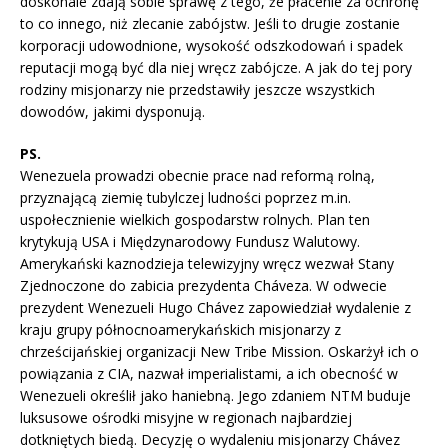
doskonale zdają sobie sprawę z tego, że płacenie za ochronę
to co innego, niż zlecanie zabójstw. Jeśli to drugie zostanie
korporacji udowodnione, wysokość odszkodowań i spadek
reputacji mogą być dla niej wręcz zabójcze. A jak do tej pory
rodziny misjonarzy nie przedstawiły jeszcze wszystkich
dowodów, jakimi dysponują.
PS.
Wenezuela prowadzi obecnie prace nad reformą rolną,
przyznającą ziemię tubylczej ludności poprzez m.in.
uspołecznienie wielkich gospodarstw rolnych. Plan ten
krytykują USA i Międzynarodowy Fundusz Walutowy.
Amerykański kaznodzieja telewizyjny wręcz wezwał Stany
Zjednoczone do zabicia prezydenta Cháveza. W odwecie
prezydent Wenezueli Hugo Chávez zapowiedział wydalenie z
kraju grupy północnoamerykańskich misjonarzy z
chrześcijańskiej organizacji New Tribe Mission. Oskarżył ich o
powiązania z CIA, nazwał imperialistami, a ich obecność w
Wenezueli określił jako haniebną. Jego zdaniem NTM buduje
luksusowe ośrodki misyjne w regionach najbardziej
dotkniętych biedą. Decyzję o wydaleniu misjonarzy Chávez