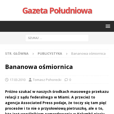
Gazeta Południowa
STR. GŁÓWNA
PUBLICYSTYKA
Bananowa ośmiornica
Bananowa ośmiornica
17.03.2010
Tomasz Pohorecki
0
Próżno szukać w naszych środkach masowego przekazu
relacji z sądu federalnego w Miami. A przecież to
agencja Associated Press podaje, że toczy się tam pięć
procesów i to nie o przysłowiową pietruszkę, ale o to,
kto jest wspólnikiem zamordowania w Kolumbii pięciu