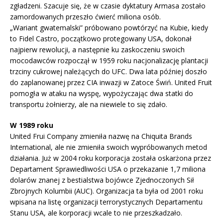
zgładzeni. Szacuje się, że w czasie dyktatury Armasa zostało
zamordowanych przeszło ćwierć miliona osób.
„Wariant gwatemalski” próbowano powtórzyć na Kubie, kiedy
to Fidel Castro, początkowo protegowany USA, dokonał
najpierw rewolucji, a następnie ku zaskoczeniu swoich
mocodawców rozpoczął w 1959 roku nacjonalizację plantacji
trzciny cukrowej należących do UFC. Dwa lata później doszło
do zaplanowanej przez CIA inwazji w Zatoce Świń. United Fruit
pomogła w ataku na wyspę, wypożyczając dwa statki do
transportu żołnierzy, ale na niewiele to się zdało.
W 1989 roku
United Frui Company zmieniła nazwę na Chiquita Brands
International, ale nie zmieniła swoich wypróbowanych metod
działania. Już w 2004 roku korporacja została oskarżona przez
Departament Sprawiedliwości USA o przekazanie 1,7 miliona
dolarów znanej z bestialstwa bojówce Zjednoczonych Sił
Zbrojnych Kolumbii (AUC). Organizacja ta była od 2001 roku
wpisana na listę organizacji terrorystycznych Departamentu
Stanu USA, ale korporacji wcale to nie przeszkadzało.