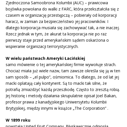
Zjednoczona Samoobrona Kolumbii (AUC) – prawicowa
bojówka powołana do walki z FARC, która przekształciła się z
czasem w organizację przestępczą – pobierały od korporacji
haracz, w zamian za bezpieczeństwo jej pracowników. I
dlatego korporacja musiała się zachowywać tak, a nie inaczej.
Rzecz jednak w tym, że akurat ta korporacja nie po raz
pierwszy staje przed amerykańskim sądem oskarżona o
wspieranie organizacji terrorystycznych.
W wielu państwach Ameryki Łacińskiej
samo mówienie o tej amerykańskiej firmie wywołuje strach.
Chociaż miała już wiele nazw, tam zawsze określa się ją w ten
sam sposób – „el pulpo”, ośmiornica. To dlatego, że od lat jej
macki oplatają cały kontynent. Są to macki tak silne, że
potrafią zmiażdżyć każdą przeszkodę. Często to zresztą robią.
Jej historię i metody działania skrupulatnie opisał Joel Bakan,
profesor prawa z kanadyjskiego Uniwersytetu Kolumbii
Brytyjskiej, między innymi w książce „The Corporation” .
W 1899 roku
powstała United Fruit Company. Błyskawicznie odniosła