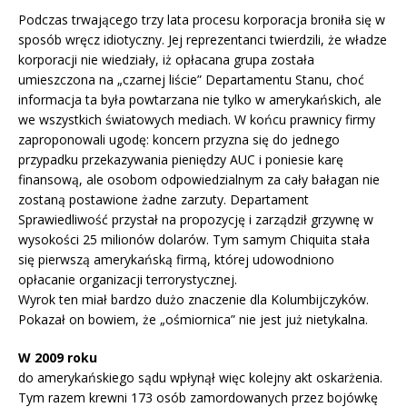
Podczas trwającego trzy lata procesu korporacja broniła się w
sposób wręcz idiotyczny. Jej reprezentanci twierdzili, że władze
korporacji nie wiedziały, iż opłacana grupa została
umieszczona na „czarnej liście” Departamentu Stanu, choć
informacja ta była powtarzana nie tylko w amerykańskich, ale
we wszystkich światowych mediach. W końcu prawnicy firmy
zaproponowali ugodę: koncern przyzna się do jednego
przypadku przekazywania pieniędzy AUC i poniesie karę
finansową, ale osobom odpowiedzialnym za cały bałagan nie
zostaną postawione żadne zarzuty. Departament
Sprawiedliwość przystał na propozycję i zarządził grzywnę w
wysokości 25 milionów dolarów. Tym samym Chiquita stała
się pierwszą amerykańską firmą, której udowodniono
opłacanie organizacji terrorystycznej.
Wyrok ten miał bardzo dużo znaczenie dla Kolumbijczyków.
Pokazał on bowiem, że „ośmiornica” nie jest już nietykalna.
W 2009 roku
do amerykańskiego sądu wpłynął więc kolejny akt oskarżenia.
Tym razem krewni 173 osób zamordowanych przez bojówkę