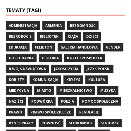
TEMATY (TAGI)
ADMINISTRACJA
ARMENIA
BEZDOMNOŚĆ
BEZROBOCIE
BIBLIOTEKI
CIĄŻA
DZIECI
EDUKACJA
FELIETON
GALERIA HANDLOWA
GENDER
GOSPODARKA
HISTORIA
II RZECZPOSPOLITA
II WOJNA ŚWIATOWA
JAKOŚĆ ŻYCIA
JĘZYK POLSKI
KOBIETY
KOMUNIKACJA
KRYZYS
KULTURA
MEDYCYNA
MIASTO
MIESZKALNICTWO
MUZYKA
NAZIŚCI
PODWÓRKA
POEZJA
POMOC SPOŁECZNA
PRAWO
PRAWO SPÓŁDZIELCZE
REGULACJE
RYNEK PRACY
RÓWNOŚĆ
SCHRONISKO
SENIORZY