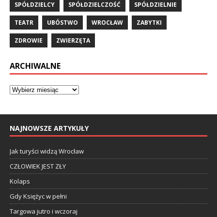
SPÓŁDZIELCY
SPÓŁDZIELCZOŚĆ
SPÓŁDZIELNIE
TEATR
UBÓSTWO
WROCŁAW
ZABYTKI
ZDROWIE
ZWIERZĘTA
ARCHIWALNE
NAJNOWSZE ARTYKUŁY
Jak turyści widzą Wrocław
CZŁOWIEK JEST ZŁY
Kolaps
Gdy Księżyc w pełni
Targowa jutro i wczoraj