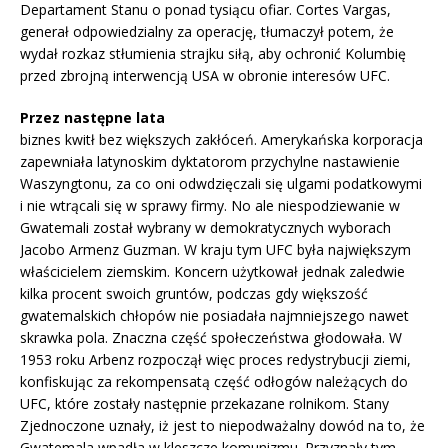
Departament Stanu o ponad tysiącu ofiar. Cortes Vargas,
generał odpowiedzialny za operację, tłumaczył potem, że
wydał rozkaz stłumienia strajku siłą, aby ochronić Kolumbię
przed zbrojną interwencją USA w obronie interesów UFC.
Przez następne lata
biznes kwitł bez większych zakłóceń. Amerykańska korporacja
zapewniała latynoskim dyktatorom przychylne nastawienie
Waszyngtonu, za co oni odwdzięczali się ulgami podatkowymi
i nie wtrącali się w sprawy firmy. No ale niespodziewanie w
Gwatemali został wybrany w demokratycznych wyborach
Jacobo Armenz Guzman. W kraju tym UFC była największym
właścicielem ziemskim. Koncern użytkował jednak zaledwie
kilka procent swoich gruntów, podczas gdy większość
gwatemalskich chłopów nie posiadała najmniejszego nawet
skrawka pola. Znaczna część społeczeństwa głodowała. W
1953 roku Arbenz rozpoczął więc proces redystrybucji ziemi,
konfiskując za rekompensatą część odłogów należących do
UFC, które zostały następnie przekazane rolnikom. Stany
Zjednoczone uznały, iż jest to niepodważalny dowód na to, że
Gwatemala wpadła w kleszcze komunizmu. Przyznały tym