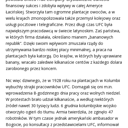
finansowy sukces i zdobyła wpływy w całej Ameryce
Łacińskiej. Stworzyła tam ogromne plantacje owoców, a w
wielu krajach zmonopolizowała także przemysł kolejowy oraz
usługi pocztowe i telegraficzne. Przez długi czas UFC była
największym pracodawcą w świecie latynoskim. Zaś państwa,
w których firma działała, określano mianem „bananowych
republik”. Dzięki swoim wpływom zmuszała rządy do
utrzymywania bardzo niskiej płacy minimalnej, a praca na
plantacjach była katorgą. Do krajów, w których były uprawiane
banany, wracało zaledwie kilkanaście centów z każdego dolara
zarobionego przez koncern.
Nic więc dziwnego, że w 1928 roku na plantacjach w Kolumbii
wybuchły strajki pracowników UFC. Domagali się oni m.in.
wprowadzenia 8-godzinnego dnia pracy oraz wolnych niedziel.
W protestach brało udział kilkanaście, a według niektórych
źródeł nawet 30 tysięcy ludzi. 6 grudnia kolumbijskie wojsko
otworzyło ogień do tłumu. Armia twierdziła, że zginęło 47
robotników. W tym czasie jednak amerykański ambasador w
Bogocie, po konsultacji z przedstawicielami UFC, informował