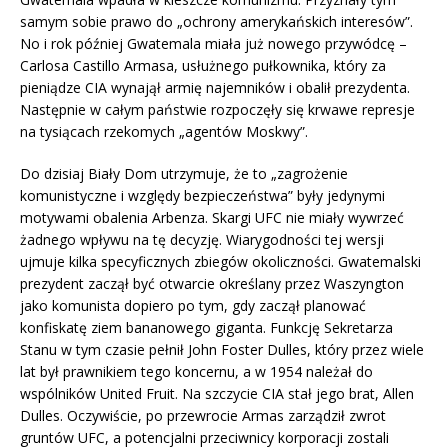
samym sobie prawo do „ochrony amerykańskich interesów”.
No i rok później Gwatemala miała już nowego przywódcę –
Carlosa Castillo Armasa, usłużnego pułkownika, który za
pieniądze CIA wynajął armię najemników i obalił prezydenta.
Następnie w całym państwie rozpoczęły się krwawe represje
na tysiącach rzekomych „agentów Moskwy”.
Do dzisiaj Biały Dom utrzymuje, że to „zagrożenie
komunistyczne i względy bezpieczeństwa” były jedynymi
motywami obalenia Arbenza. Skargi UFC nie miały wywrzeć
żadnego wpływu na tę decyzję. Wiarygodności tej wersji
ujmuje kilka specyficznych zbiegów okoliczności. Gwatemalski
prezydent zaczął być otwarcie określany przez Waszyngton
jako komunista dopiero po tym, gdy zaczął planować
konfiskatę ziem bananowego giganta. Funkcję Sekretarza
Stanu w tym czasie pełnił John Foster Dulles, który przez wiele
lat był prawnikiem tego koncernu, a w 1954 należał do
wspólników United Fruit. Na szczycie CIA stał jego brat, Allen
Dulles. Oczywiście, po przewrocie Armas zarządził zwrot
gruntów UFC, a potencjalni przeciwnicy korporacji zostali