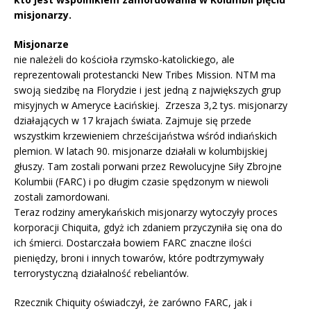
misjonarzy.
Misjonarze
nie należeli do kościoła rzymsko-katolickiego, ale
reprezentowali protestancki New Tribes Mission. NTM ma
swoją siedzibę na Florydzie i jest jedną z największych grup
misyjnych w Ameryce Łacińskiej. Zrzesza 3,2 tys. misjonarzy
działających w 17 krajach świata. Zajmuje się przede
wszystkim krzewieniem chrześcijaństwa wśród indiańskich
plemion. W latach 90. misjonarze działali w kolumbijskiej
głuszy. Tam zostali porwani przez Rewolucyjne Siły Zbrojne
Kolumbii (FARC) i po długim czasie spędzonym w niewoli
zostali zamordowani.
Teraz rodziny amerykańskich misjonarzy wytoczyły proces
korporacji Chiquita, gdyż ich zdaniem przyczyniła się ona do
ich śmierci. Dostarczała bowiem FARC znaczne ilości
pieniędzy, broni i innych towarów, które podtrzymywały
terrorystyczną działalność rebeliantów.
Rzecznik Chiquity oświadczył, że zarówno FARC, jak i