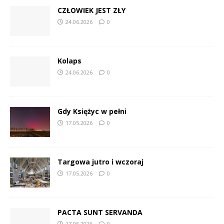
CZŁOWIEK JEST ZŁY
24.06.2026
0
Kolaps
24.06.2026
0
Gdy Księżyc w pełni
17.05.2026
0
Targowa jutro i wczoraj
17.05.2026
0
PACTA SUNT SERVANDA
17.05.2026
0