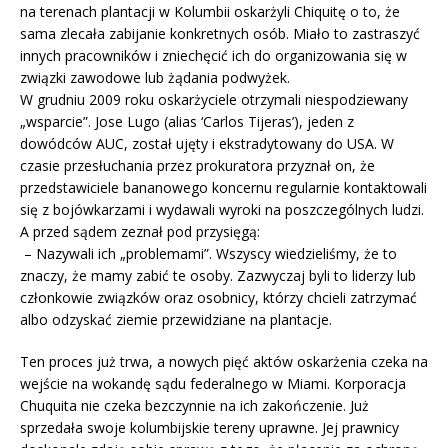
na terenach plantacji w Kolumbii oskarżyli Chiquitę o to, że
sama zlecała zabijanie konkretnych osób. Miało to zastraszyć
innych pracowników i zniechęcić ich do organizowania się w
związki zawodowe lub żądania podwyżek.
W grudniu 2009 roku oskarżyciele otrzymali niespodziewany
„wsparcie”. Jose Lugo (alias ‘Carlos Tijeras’), jeden z
dowódców AUC, został ujęty i ekstradytowany do USA. W
czasie przesłuchania przez prokuratora przyznał on, że
przedstawiciele bananowego koncernu regularnie kontaktowali
się z bojówkarzami i wydawali wyroki na poszczególnych ludzi.
A przed sądem zeznał pod przysięgą:
– Nazywali ich „problemami”. Wszyscy wiedzieliśmy, że to
znaczy, że mamy zabić te osoby. Zazwyczaj byli to liderzy lub
członkowie związków oraz osobnicy, którzy chcieli zatrzymać
albo odzyskać ziemie przewidziane na plantacje.
Ten proces już trwa, a nowych pięć aktów oskarżenia czeka na
wejście na wokandę sądu federalnego w Miami. Korporacja
Chuquita nie czeka bezczynnie na ich zakończenie. Już
sprzedała swoje kolumbijskie tereny uprawne. Jej prawnicy