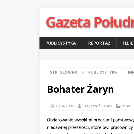
Gazeta Połud
PUBLICYSTYKA
REPORTAŻ
FELI
STR. GŁÓWNA
PUBLICYSTYKA
IN
Bohater Żaryn
10.04.2009
Krzysztof Dębek
Inna
Obdarowanie wysokimi orderami państwowym
niedawnej przeszłości, które owi pracownicy 