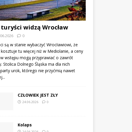
 turyści widzą Wrocław
.06.2026
0
ci są w stanie wybaczyć Wrocławiowi, że
kosztuje tu więcej niż w Mediolanie, a ceny
tów wstępu mogą przyprawiać o zawrót
. Stolica Dolnego Śląska ma dla nich
party urok, którego nie przyćmią nawet
...
CZŁOWIEK JEST ZŁY
24.06.2026
0
Kolaps
24.06.2026
0