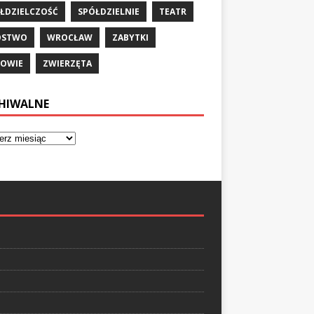
ŁDZIELCZOŚĆ
SPÓŁDZIELNIE
TEATR
ÓSTWO
WROCŁAW
ZABYTKI
OWIE
ZWIERZĘTA
HIWALNE