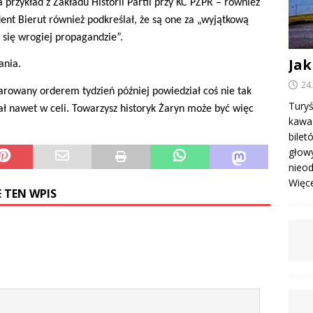
przykład z Zakładu Historii Partii przy KC PZPR – również
ent Bierut również podkreślał, że są one za „wyjątkową
 się wrogiej propagandzie”.
Jak
ania.
24
darowany orderem tydzień później powiedział coś nie tak
Turyś
wał nawet w celi. Towarzysz historyk Żaryn może być więc
kawa 
bile
głowy
nieod
Więcej
 TEN WPIS