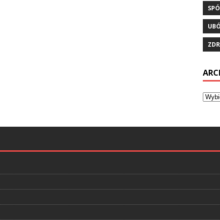
SPÓ
UB
ZDR
ARC