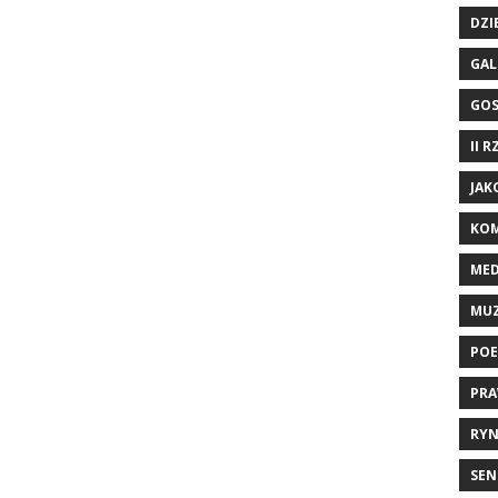
DZI
GAL
GO
II 
JAK
KOM
ME
MU
POE
PRA
RYN
SEN