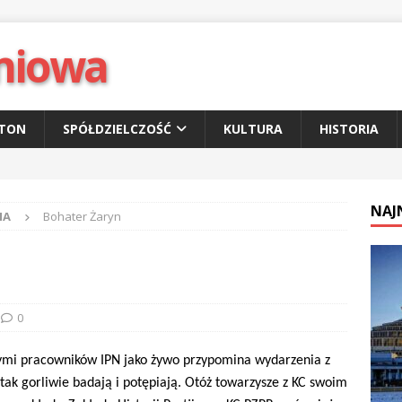
niowa
ETON
SPÓŁDZIELCZOŚĆ
KULTURA
HISTORIA
NAJ
NA
Bohater Żaryn
0
i pracowników IPN jako żywo przypomina wydarzenia z
tak gorliwie badają i potępiają. Otóż towarzysze z KC swoim