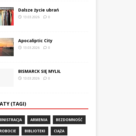
Dalsze życie ubrań
13.03.2026
0
Apocaliptic City
13.03.2026
0
BISMARCK SIĘ MYLIŁ
13.03.2026
0
ATY (TAGI)
INISTRACJA
ARMENIA
BEZDOMNOŚĆ
ROBOCIE
BIBLIOTEKI
CIĄŻA