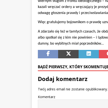
wiernym sługom z frontu ideologicznego – na 
kazali wręczać ordery a wręczający je prezyd
odwagę głoszenia prawdy i przeciwstawiania
Więc gratulujemy bojownikom o prawdę uzn
A zdarzało się też w tamtych czasach, że ob
albo spotkał się z kim nie powinien – i lądo
dumny, bo wybitnych miał poprzedników…
BĄDŹ PIERWSZY, KTÓRY SKOMENTUJE
Dodaj komentarz
Twój adres email nie zostanie opublikowany.
Komentarz