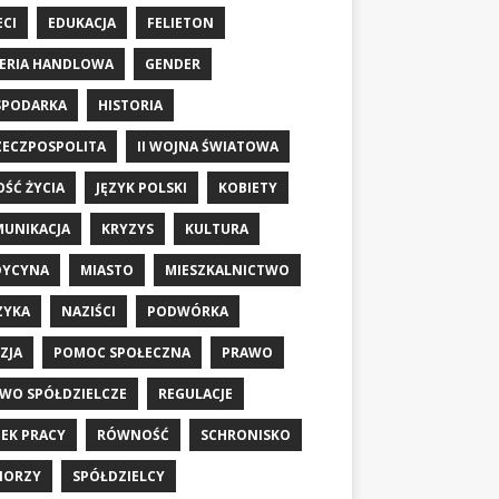
ECI
EDUKACJA
FELIETON
ERIA HANDLOWA
GENDER
SPODARKA
HISTORIA
RZECZPOSPOLITA
II WOJNA ŚWIATOWA
OŚĆ ŻYCIA
JĘZYK POLSKI
KOBIETY
UNIKACJA
KRYZYS
KULTURA
DYCYNA
MIASTO
MIESZKALNICTWO
ZYKA
NAZIŚCI
PODWÓRKA
ZJA
POMOC SPOŁECZNA
PRAWO
WO SPÓŁDZIELCZE
REGULACJE
EK PRACY
RÓWNOŚĆ
SCHRONISKO
IORZY
SPÓŁDZIELCY