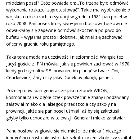
młodzian poseł? Otóż powiada on: „To trzeba było odmówić
wykonania rozkazu, zaprotestować”. Takie ma wyobrażenie o
wojsku, o rozkazach, o sytuacji w grudniu 1981 pan poseł w
roku 2008. Pan poseł, który swo¬jemu bossowi Tuskowi nie
odwa¬żyłby się zapewne odmówić skoczenia po piwo do
bufetu – wyjaśnia prosto i dobitnie, jak miał się zachować
oficer w grudniu roku pamiętnego.
Taka teraz moda na uczciwość i niezłomność. Wałęsie też
jacyś goście z IPN mówią, jak się powinien zachować w 1970,
kiedy go trzymali w SB: powinien im plunąć w twarz. Oni,
Cenckiewicz, Żaryn czy jakiś Dudek by plunęli, jasne…
Później mówi pan generał, że jako członek WRON,
kosmonauta i w ogóle człek powszechnie znany i podziwiany –
załatwiał mleko dla jakiegoś przedszkola czy szkoły na
prowincji. Jakże się pan poseł uśmiał, aż by się zakrztusił,
gdyby tylko uchodziło w telewizji. Generał i mleko załatwiał!
Panu posłowi w głowie się nie mieści, że mleka (i niczego
innego) po prostu nie było i jak szkoła, przedszkole czy szpital