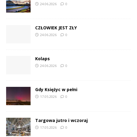
24.06.2026
0
CZŁOWIEK JEST ZŁY
24.06.2026
0
Kolaps
24.06.2026
0
Gdy Księżyc w pełni
17.05.2026
0
Targowa jutro i wczoraj
17.05.2026
0