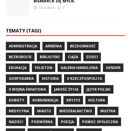
BISMARCK SIĘ MYLIŁ
13.03.2026
0
TEMATY (TAGI)
ADMINISTRACJA
ARMENIA
BEZDOMNOŚĆ
BEZROBOCIE
BIBLIOTEKI
CIĄŻA
DZIECI
EDUKACJA
FELIETON
GALERIA HANDLOWA
GENDER
GOSPODARKA
HISTORIA
II RZECZPOSPOLITA
II WOJNA ŚWIATOWA
JAKOŚĆ ŻYCIA
JĘZYK POLSKI
KOBIETY
KOMUNIKACJA
KRYZYS
KULTURA
MEDYCYNA
MIASTO
MIESZKALNICTWO
MUZYKA
NAZIŚCI
PODWÓRKA
POEZJA
POMOC SPOŁECZNA