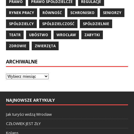
PRAWO
PRAWO SPÓŁDZIELCZE
REGULACJE
RYNEK PRACY
RÓWNOŚĆ
SCHRONISKO
SENIORZY
SPÓŁDZIELCY
SPÓŁDZIELCZOŚĆ
SPÓŁDZIELNIE
TEATR
UBÓSTWO
WROCŁAW
ZABYTKI
ZDROWIE
ZWIERZĘTA
ARCHIWALNE
NAJNOWSZE ARTYKUŁY
Jak turyści widzą Wrocław
CZŁOWIEK JEST ZŁY
Kolaps