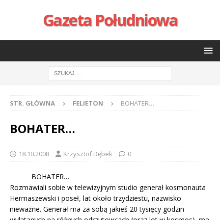
Gazeta Południowa
STR. GŁÓWNA
FELIETON
BOHATER…
BOHATER…
18.10.2008
Krzysztof Dębek
0
BOHATER…
Rozmawiali sobie w telewizyjnym studio generał kosmonauta
Hermaszewski i poseł, lat około trzydziestu, nazwisko
nieważne. Generał ma za sobą jakieś 20 tysięcy godzin
wylatanych na różnych odrzutowcach (oraz lot w kosmos), ma