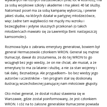
za sobą wojskowe szkoły i akademie i ma jakieś 40 lat służby.
Natomiast poseł ma za sobą kampanię wyborczą, i pewnie
jakieś studia, na których działał w partyjnej młodzieżówce,
więc żadne tam wątpliwości nie mąciły mu wzroku i
bezwzględnie i jedynie słusznych przekonań (o takich
młodzieńcach mawiało się za Ławrentija Berii: nastajaszczij
kamsomolec).
Rozmowa była o zabraniu emerytury generałowi, bowiem był
generał Hermaszewski członkiem WRON. Generał się mętnie
tłumaczył, dawał do zrozumienia, że do tej WRON to go
wciągnęli bez jego wiedzy, że on nie chciał, ale musiał, a że
emeryturę to ma za latanie i służbę, a nie za stan wojenny i
tak dalej. Beznadzieja. Ale przypadkiem– bo bez wiedzy jego
autorów i uczestników – ten program stał się doskonałą
ilustracją wszechobecnej panującej nam miłościwie głupoty.
Oto mówi generał, że dostał rozkaz stawienia się w
Warszawie, gdzie został poinformowany, że jest członkiem
WRON. I cóż na to żałosne generalskie tłumaczenie powiada