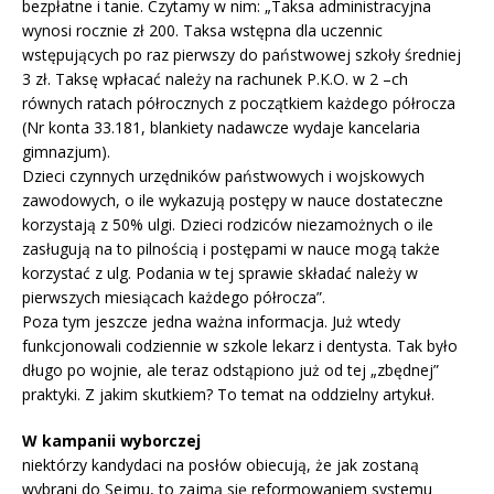
bezpłatne i tanie. Czytamy w nim: „Taksa administracyjna
wynosi rocznie zł 200. Taksa wstępna dla uczennic
wstępujących po raz pierwszy do państwowej szkoły średniej
3 zł. Taksę wpłacać należy na rachunek P.K.O. w 2 –ch
równych ratach półrocznych z początkiem każdego półrocza
(Nr konta 33.181, blankiety nadawcze wydaje kancelaria
gimnazjum).
Dzieci czynnych urzędników państwowych i wojskowych
zawodowych, o ile wykazują postępy w nauce dostateczne
korzystają z 50% ulgi. Dzieci rodziców niezamożnych o ile
zasługują na to pilnością i postępami w nauce mogą także
korzystać z ulg. Podania w tej sprawie składać należy w
pierwszych miesiącach każdego półrocza”.
Poza tym jeszcze jedna ważna informacja. Już wtedy
funkcjonowali codziennie w szkole lekarz i dentysta. Tak było
długo po wojnie, ale teraz odstąpiono już od tej „zbędnej”
praktyki. Z jakim skutkiem? To temat na oddzielny artykuł.
W kampanii wyborczej
niektórzy kandydaci na posłów obiecują, że jak zostaną
wybrani do Sejmu, to zajmą się reformowaniem systemu