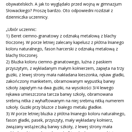
obywatelskich. A jak to wyglądało przed wojną w gimnazjum
Słowackiego? Proszę bardzo. Oto odpowiedni rozdział z
dzienniczka uczennicy.
„Ubiór uczennic:
1) Beret ciemno-granatowy z odznaką metalową z blachy
tłoczonej. W porze letniej zalecany kapelusz z płótna lnianego
koloru naturalnego, fason harcerski z odznaką metalową z
blachy tłoczonej.
2) Bluzka koloru ciemno-granatowego, luźna z paskiem
przyszytym, z wykładanym małym kołnierzem, zapięta na trzy
guziki, z lewej strony mała nakładana kieszonka, rękaw gładki,
zakończony mankietem, obramowanym wypustką barwy
szkoły zapiętym na dwa guziki, na wysokości 3/4 lewego
rękawa umieszczona tarcza barwy szkoły, obramowana
srebrną nitka z wyhaftowanym na niej srebrną nitką numerem
szkoły. Guziki przy bluzce z białego metalu gładkie.
3) W porze letniej bluzka z płótna lnianego koloru naturalnego,
fason gładki, pasek, przyszyty, mały wykładany kołnierz,
związany wstążeczką barwy szkoły, z lewej strony mała