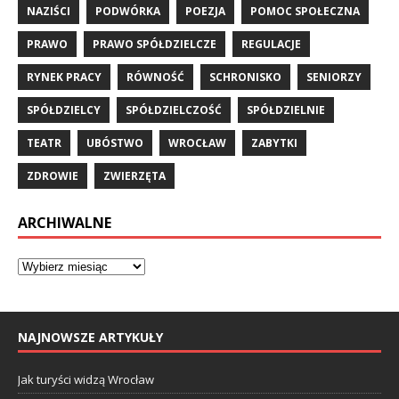
NAZIŚCI
PODWÓRKA
POEZJA
POMOC SPOŁECZNA
PRAWO
PRAWO SPÓŁDZIELCZE
REGULACJE
RYNEK PRACY
RÓWNOŚĆ
SCHRONISKO
SENIORZY
SPÓŁDZIELCY
SPÓŁDZIELCZOŚĆ
SPÓŁDZIELNIE
TEATR
UBÓSTWO
WROCŁAW
ZABYTKI
ZDROWIE
ZWIERZĘTA
ARCHIWALNE
NAJNOWSZE ARTYKUŁY
Jak turyści widzą Wrocław