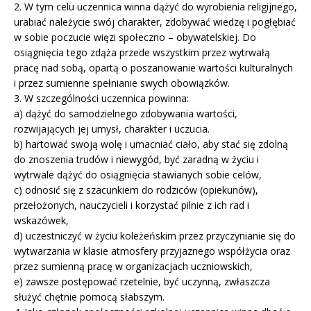
2. W tym celu uczennica winna dążyć do wyrobienia religijnego,
urabiać należycie swój charakter, zdobywać wiedzę i pogłębiać
w sobie poczucie więzi społeczno – obywatelskiej. Do
osiągnięcia tego zdąża przede wszystkim przez wytrwałą
pracę nad sobą, opartą o poszanowanie wartości kulturalnych
i przez sumienne spełnianie swych obowiązków.
3. W szczególności uczennica powinna:
a) dążyć do samodzielnego zdobywania wartości,
rozwijających jej umysł, charakter i uczucia.
b) hartować swoją wolę i umacniać ciało, aby stać się zdolną
do znoszenia trudów i niewygód, być zaradną w życiu i
wytrwale dążyć do osiągnięcia stawianych sobie celów,
c) odnosić się z szacunkiem do rodziców (opiekunów),
przełożonych, nauczycieli i korzystać pilnie z ich rad i
wskazówek,
d) uczestniczyć w życiu koleżeńskim przez przyczynianie się do
wytwarzania w klasie atmosfery przyjaznego współżycia oraz
przez sumienną pracę w organizacjach uczniowskich,
e) zawsze postępować rzetelnie, być uczynną, zwłaszcza
służyć chętnie pomocą słabszym.