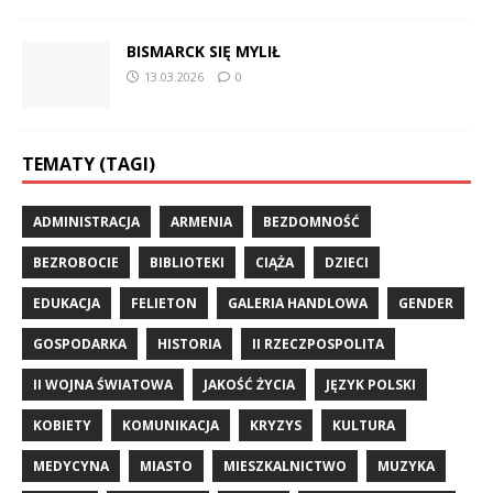
BISMARCK SIĘ MYLIŁ
13.03.2026
0
TEMATY (TAGI)
ADMINISTRACJA
ARMENIA
BEZDOMNOŚĆ
BEZROBOCIE
BIBLIOTEKI
CIĄŻA
DZIECI
EDUKACJA
FELIETON
GALERIA HANDLOWA
GENDER
GOSPODARKA
HISTORIA
II RZECZPOSPOLITA
II WOJNA ŚWIATOWA
JAKOŚĆ ŻYCIA
JĘZYK POLSKI
KOBIETY
KOMUNIKACJA
KRYZYS
KULTURA
MEDYCYNA
MIASTO
MIESZKALNICTWO
MUZYKA