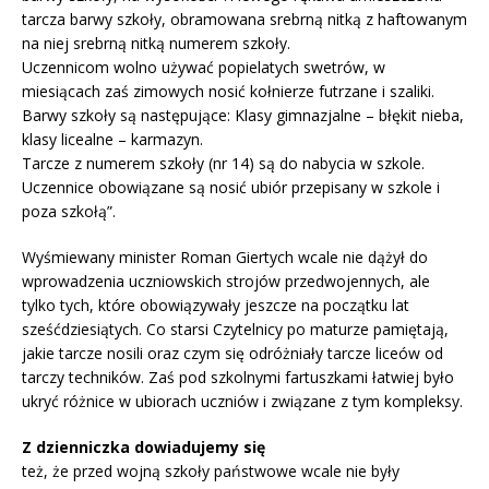
tarcza barwy szkoły, obramowana srebrną nitką z haftowanym
na niej srebrną nitką numerem szkoły.
Uczennicom wolno używać popielatych swetrów, w
miesiącach zaś zimowych nosić kołnierze futrzane i szaliki.
Barwy szkoły są następujące: Klasy gimnazjalne – błękit nieba,
klasy licealne – karmazyn.
Tarcze z numerem szkoły (nr 14) są do nabycia w szkole.
Uczennice obowiązane są nosić ubiór przepisany w szkole i
poza szkołą”.
Wyśmiewany minister Roman Giertych wcale nie dążył do
wprowadzenia uczniowskich strojów przedwojennych, ale
tylko tych, które obowiązywały jeszcze na początku lat
sześćdziesiątych. Co starsi Czytelnicy po maturze pamiętają,
jakie tarcze nosili oraz czym się odróżniały tarcze liceów od
tarczy techników. Zaś pod szkolnymi fartuszkami łatwiej było
ukryć różnice w ubiorach uczniów i związane z tym kompleksy.
Z dzienniczka dowiadujemy się
też, że przed wojną szkoły państwowe wcale nie były