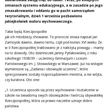
zmianach systemu edukacyjnego, a w zasadzie po jego
zmasakrowaniu i oddaniu go w pacht samorządom
terytorialnym, dzień 1 września pozbawiono
jakiejkolwiek waloru wychowawczego.
Takie będą Rzeczpospolite
jak ich młodzieży chowanie. Te prorocze słowa napisał Jan
Zamoyski dawno, dawno temu, czyli pod koniec XVI wieku. Że
w II Rzeczpospolitej traktowano je z należytą powagą – mamy
na to dowody. Oto dzienniczek Janiny Pytlakowskiej z roku
szkolnego 1938/39 – uczennicy Gimnazjum i Liceum
Państwowego im. J. Słowackiego w Warszawie. Już na wstępie
wymienione są „Zadania i obowiązki uczennic”, które
sprecyzowane zostały rozporządzeniem ministra, a nie wójta,
czy kuratora. Oto one:
„1. Uczennica sposobi się przez wychowanie i kształcenie w
szkole na świadomą swych obowiązków i twórczą obywatelkę
Rzeczpospolitej, która za prawo naczelne uznaje dobro
państwa.