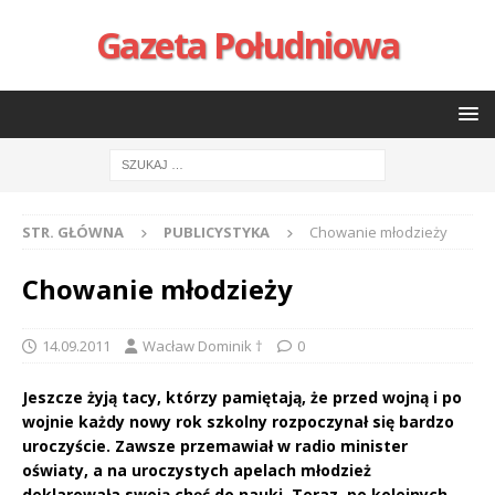
Gazeta Południowa
STR. GŁÓWNA
PUBLICYSTYKA
Chowanie młodzieży
Chowanie młodzieży
14.09.2011
Wacław Dominik †
0
Jeszcze żyją tacy, którzy pamiętają, że przed wojną i po
wojnie każdy nowy rok szkolny rozpoczynał się bardzo
uroczyście. Zawsze przemawiał w radio minister
oświaty, a na uroczystych apelach młodzież
deklarowała swoją chęć do nauki. Teraz, po kolejnych