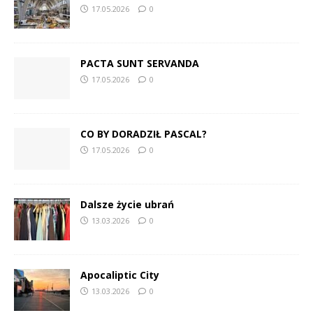
17.05.2026
0
PACTA SUNT SERVANDA
17.05.2026
0
CO BY DORADZIŁ PASCAL?
17.05.2026
0
Dalsze życie ubrań
13.03.2026
0
Apocaliptic City
13.03.2026
0