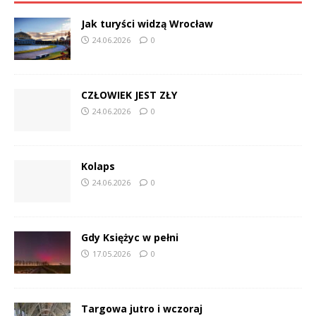
Jak turyści widzą Wrocław
24.06.2026
0
CZŁOWIEK JEST ZŁY
24.06.2026
0
Kolaps
24.06.2026
0
Gdy Księżyc w pełni
17.05.2026
0
Targowa jutro i wczoraj