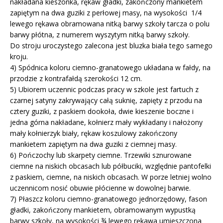
nakładana kieszonka, rękaw gładki, zakończony mankietem
zapiętym na dwa guziki z perłowej masy, na wysokości 1/4
lewego rękawa obramowana nitką barwy szkoły tarcza o polu
barwy płótna, z numerem wyszytym nitką barwy szkoły.
Do stroju uroczystego zalecona jest bluzka biała tego samego
kroju.
4) Spódnica koloru ciemno-granatowego układana w fałdy, na
przodzie z kontrafałdą szerokości 12 cm.
5) Ubiorem uczennic podczas pracy w szkole jest fartuch z
czarnej satyny zakrywający całą suknię, zapięty z przodu na
cztery guziki, z paskiem dookoła, dwie kieszenie boczne i
jedna górna nakładane, kołnierz mały wykładany i nałożony
mały kołnierzyk biały, rękaw koszulowy zakończony
mankietem zapiętym na dwa guziki z ciemnej masy.
6) Pończochy lub skarpety ciemne. Trzewiki sznurowane
ciemne na niskich obcasach lub półbuciki, względnie pantofelki
z paskiem, ciemne, na niskich obcasach. W porze letniej wolno
uczennicom nosić obuwie płócienne w dowolnej barwie.
7) Płaszcz koloru ciemno-granatowego jednorzędowy, fason
gładki, zakończony mankietem, obramowanym wypustką
barwy szkoły, na wysokości ¾ lewego rękawa umieszczona