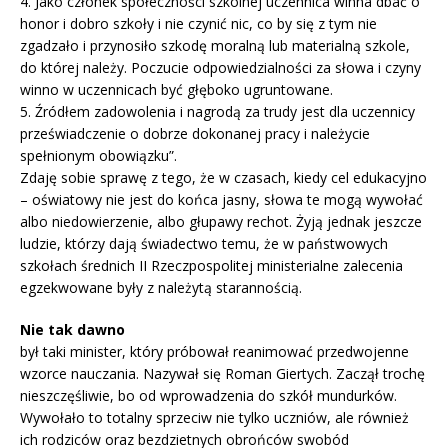
4. Jako członek społeczności szkolnej uczennica winna dbać o
honor i dobro szkoły i nie czynić nic, co by się z tym nie
zgadzało i przynosiło szkodę moralną lub materialną szkole,
do której należy. Poczucie odpowiedzialności za słowa i czyny
winno w uczennicach być głęboko ugruntowane.
5. Źródłem zadowolenia i nagrodą za trudy jest dla uczennicy
przeświadczenie o dobrze dokonanej pracy i należycie
spełnionym obowiązku”.
Zdaję sobie sprawę z tego, że w czasach, kiedy cel edukacyjno
– oświatowy nie jest do końca jasny, słowa te mogą wywołać
albo niedowierzenie, albo głupawy rechot. Żyją jednak jeszcze
ludzie, którzy dają świadectwo temu, że w państwowych
szkołach średnich II Rzeczpospolitej ministerialne zalecenia
egzekwowane były z należytą starannością.
Nie tak dawno
był taki minister, który próbował reanimować przedwojenne
wzorce nauczania. Nazywał się Roman Giertych. Zaczął trochę
nieszczęśliwie, bo od wprowadzenia do szkół mundurków.
Wywołało to totalny sprzeciw nie tylko uczniów, ale również
ich rodziców oraz bezdzietnych obrońców swobód