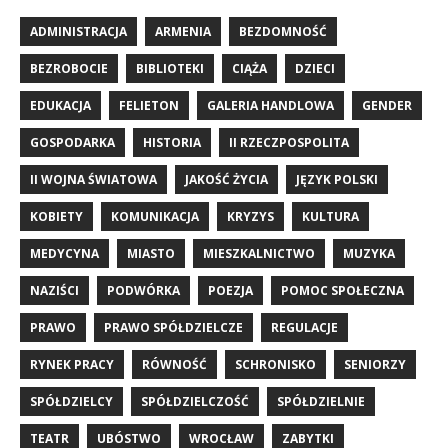
ADMINISTRACJA
ARMENIA
BEZDOMNOŚĆ
BEZROBOCIE
BIBLIOTEKI
CIĄŻA
DZIECI
EDUKACJA
FELIETON
GALERIA HANDLOWA
GENDER
GOSPODARKA
HISTORIA
II RZECZPOSPOLITA
II WOJNA ŚWIATOWA
JAKOŚĆ ŻYCIA
JĘZYK POLSKI
KOBIETY
KOMUNIKACJA
KRYZYS
KULTURA
MEDYCYNA
MIASTO
MIESZKALNICTWO
MUZYKA
NAZIŚCI
PODWÓRKA
POEZJA
POMOC SPOŁECZNA
PRAWO
PRAWO SPÓŁDZIELCZE
REGULACJE
RYNEK PRACY
RÓWNOŚĆ
SCHRONISKO
SENIORZY
SPÓŁDZIELCY
SPÓŁDZIELCZOŚĆ
SPÓŁDZIELNIE
TEATR
UBÓSTWO
WROCŁAW
ZABYTKI