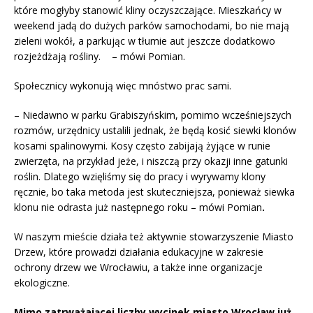
które mogłyby stanowić kliny oczyszczające. Mieszkańcy w
weekend jadą do dużych parków samochodami, bo nie mają
zieleni wokół, a parkując w tłumie aut jeszcze dodatkowo
rozjeżdżają rośliny. – mówi Pomian.
Społecznicy wykonują więc mnóstwo prac sami.
– Niedawno w parku Grabiszyńskim, pomimo wcześniejszych
rozmów, urzędnicy ustalili jednak, że będą kosić siewki klonów
kosami spalinowymi. Kosy często zabijają żyjące w runie
zwierzęta, na przykład jeże, i niszczą przy okazji inne gatunki
roślin. Dlatego wzięliśmy się do pracy i wyrywamy klony
ręcznie, bo taka metoda jest skuteczniejsza, ponieważ siewka
klonu nie odrasta już następnego roku – mówi Pomian
.
W naszym mieście działa też aktywnie stowarzyszenie Miasto
Drzew, które prowadzi działania edukacyjne w zakresie
ochrony drzew we Wrocławiu, a także inne organizacje
ekologiczne.
Mimo zatrważającej liczby wycinek miasto Wrocław już