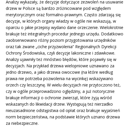
Analizy wykazały, że decyzje dotyczące zezwoleń na usuwanie
drzew w Polsce są bardzo zróżnicowane pod względem
merytorycznym oraz formalno-prawnym. Często zdarzają się
decyzje, w których organy władzy w ogóle nie wskazują, w
oparciu o jakie przepisy wydano dane orzeczenie. Wielokrotnie
brakuje też integralnych procedur jednego urzędu. Dodatkowo
zaobserwowano różny poziom przygotowania urzędników
oraz tak zwane „ciche przyzwolenia” Regionalnych Dyrekcji
Ochrony Środowiska, czyli decyzje lakoniczne i zdawkowe.
Analizy ujawniły też mnóstwo błędów, które pojawiły się w
decyzjach. Na przykład drzewa wielopniowe uznawano za
jedno drzewo, a jako drzewa owocowe (na które według
prawa nie potrzeba pozwolenia na wycinkę) wskazywano
orzech czy leszczynę. W wielu decyzjach nie przytoczono też,
czy w ogóle przeprowadzono oględziny, a już notorycznie
brakuje informacji o ochronie zwierząt, które żyją wśród
wskazanych do likwidacji drzew. Występują też nierzadko
nieuzasadnione odstępstwa od opłat oraz brakuje wyjaśnień
norm bezpieczeństwa, na podstawie których uznano drzewa
za niebezpieczne.