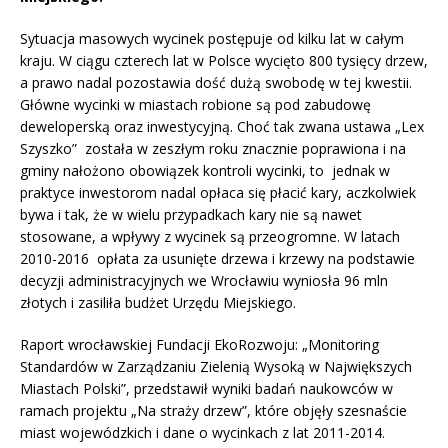
Sytuacja masowych wycinek postępuje od kilku lat w całym
kraju. W ciągu czterech lat w Polsce wycięto 800 tysięcy drzew,
a prawo nadal pozostawia dość dużą swobodę w tej kwestii.
Główne wycinki w miastach robione są pod zabudowę
deweloperską oraz inwestycyjną. Choć tak zwana ustawa „Lex
Szyszko” została w zeszłym roku znacznie poprawiona i na
gminy nałożono obowiązek kontroli wycinki, to jednak w
praktyce inwestorom nadal opłaca się płacić kary, aczkolwiek
bywa i tak, że w wielu przypadkach kary nie są nawet
stosowane, a wpływy z wycinek są przeogromne. W latach
2010-2016 opłata za usunięte drzewa i krzewy na podstawie
decyzji administracyjnych we Wrocławiu wyniosła 96 mln
złotych i zasiliła budżet Urzędu Miejskiego.
Raport wrocławskiej Fundacji EkoRozwoju: „Monitoring
Standardów w Zarządzaniu Zielenią Wysoką w Największych
Miastach Polski”, przedstawił wyniki badań naukowców w
ramach projektu „Na straży drzew”, które objęły szesnaście
miast wojewódzkich i dane o wycinkach z lat 2011-2014.