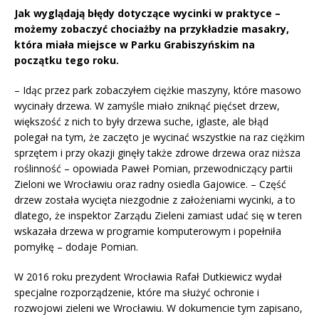
Jak wyglądają błędy dotyczące wycinki w praktyce –
możemy zobaczyć chociażby na przykładzie masakry,
która miała miejsce w Parku Grabiszyńskim na
początku tego roku.
– Idąc przez park zobaczyłem ciężkie maszyny, które masowo
wycinały drzewa. W zamyśle miało zniknąć pięćset drzew,
większość z nich to były drzewa suche, iglaste, ale błąd
polegał na tym, że zaczęto je wycinać wszystkie na raz ciężkim
sprzętem i przy okazji ginęły także zdrowe drzewa oraz niższa
roślinność – opowiada Paweł Pomian, przewodniczący partii
Zieloni we Wrocławiu oraz radny osiedla Gajowice. – Część
drzew została wycięta niezgodnie z założeniami wycinki, a to
dlatego, że inspektor Zarządu Zieleni zamiast udać się w teren
wskazała drzewa w programie komputerowym i popełniła
pomyłkę – dodaje Pomian.
W 2016 roku prezydent Wrocławia Rafał Dutkiewicz wydał
specjalne rozporządzenie, które ma służyć ochronie i
rozwojowi zieleni we Wrocławiu. W dokumencie tym zapisano,