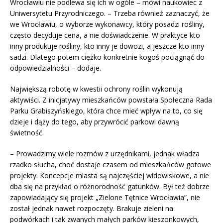
Wrocławiu nie podlewa się ich w ogóle – mówi naukowiec z
Uniwersytetu Przyrodniczego. – Trzeba również zaznaczyć, że
we Wrocławiu, o wyborze wykonawcy, który posadzi rośliny,
często decyduje cena, a nie doświadczenie. W praktyce kto
inny produkuje rośliny, kto inny je dowozi, a jeszcze kto inny
sadzi. Dlatego potem ciężko konkretnie kogoś pociągnąć do
odpowiedzialności – dodaje.
Największą robotę w kwestii ochrony roślin wykonują
aktywiści. Z inicjatywy mieszkańców powstała Społeczna Rada
Parku Grabiszyńskiego, która chce mieć wpływ na to, co się
dzieje i dąży do tego, aby przywrócić parkowi dawną
świetność.
– Prowadzimy wiele rozmów z urzędnikami, jednak władza
rzadko słucha, choć dostaje czasem od mieszkańców gotowe
projekty. Koncepcje miasta są najczęściej widowiskowe, a nie
dba się na przykład o różnorodność gatunków. Był też dobrze
zapowiadający się projekt „Zielone Tętnice Wrocławia”, nie
został jednak nawet rozpoczęty. Brakuje zieleni na
podwórkach i tak zwanych małych parków kieszonkowych,