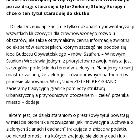
po raz drugi stara się o tytuł Zielonej Stolicy Europy i
chce o ten tytuł starać się do skutku.
– Dzięki złożeniu aplikacji, nie tylko dokonaliśmy inwentaryzacji
wszystkich kluczowych dla zrównoważonego rozwoju
obszarów, ale także otrzymaliśmy cenną informację zwrotną
od ekspertów europejskich, którym szczególnie podoba się
idea Budżetu Obywatelskiego – mówi Szafran. – W nowym
Studium Wrocławia jednym z priorytetów rozwoju miasta jest
szczególne podejście do terenów zielonych. Planujemy rozwój
miasta z zasadą, że zieleń jest równoprawnym partnerem w
procesie planowania. W myśl idei ZIELENI BEZ GRANIC
zacieramy tradycyjną granicę pomiędzy strukturą
urbanistyczną a przyrodniczym otoczeniem – zieleń przenika
miasto – dodaje.
Faktem jest, że dzięki staraniom o prestiżowy tytuł powstają
w mieście pionierskie rozwiązania. Jak innowacyjna „uchwała o
zielonych ścianach i dachach” traktująca o zniżce w podatku
od nieruchomości, na których znajduje się zielony dach lub