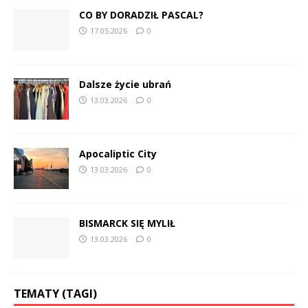
CO BY DORADZIŁ PASCAL?
17.05.2026
0
Dalsze życie ubrań
13.03.2026
0
Apocaliptic City
13.03.2026
0
BISMARCK SIĘ MYLIŁ
13.03.2026
0
TEMATY (TAGI)