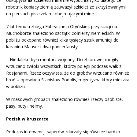
odkopywania szkieletu mina nie wybuchła tylko dlatego że
robotnik kopiący ziemię zauważył szkielet ze skrzyżowanymi
na piersiach piszczelami obejmującymi minę.
7 lat temu u zbiegu Fabrycznej i Otyńskiej, przy stacji na
Muchoborze znaleziono szczątki żołnierzy niemieckich. W
pobliżu odkopano również kilka tysięcy sztuk amunicji do
karabinu Mauser i dwa pancerfausty.
– Niedaleko był cmentarz wojenny. Do zbiorowej mogiły
wrzucano zwłoki wszystkich, którzy polegli podczas walk z
Rosjanami. Rzecz oczywista, że do grobów wrzucano również
broń – opowiada Stanisław Podolis, mężczyzna który mieszka
w pobliżu.
W masowych grobach znaleziono również rzeczy osobiste,
pasy, buty i hełmy.
Pocisk w kruszarce
Podczas interwencji saperów zdarzały się również bardzo