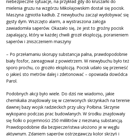
niebezpieczne sytuacje, na przykład gdy do kruszarki do
mielenia gruzu na wzgórzu Mikołajowskim dostał się pocisk.
Maszyna zgniotła kadłub. Z niewybuchu zaczął wydobywać się
gęsty dym. Wszczęto alarm, a wystraszona załoga
zawiadomiła saperów. Okazało się, że jest to groźny pocisk
zapalający, który w każdej chwili groził eksplozją, poranieniem
saperów i zniszczeniem maszyny
– Po przełamaniu skorupy substancja palna, prawdopodobnie
biały fosfor, zareagował z powietrzem. W niewybuchu było też
sporo prochu, co groziło eksplozją. Pocisk udało się przenieść
o jakieś sto metrów dalej i zdetonować – opowiada dowódca
Parol.
Podobnych akcji było wiele. Do dziś nie wiadomo, jakie
chemikalia znajdowały się w czerwonych skrzynkach na terenie
dawnej bazy wojsk radzieckich przy ulicy Połbina. Skrzynie
wykopano podczas prac budowlanych. W środku znajdowały
się fiolki o pojemności 250 mililitrów z nieznaną substancją.
Prawdopodobnie dla bezpieczeństwa ułożono je w węglu
aktywnym. Zdaniem saperów ostrzegawczy kolor skrzyń i