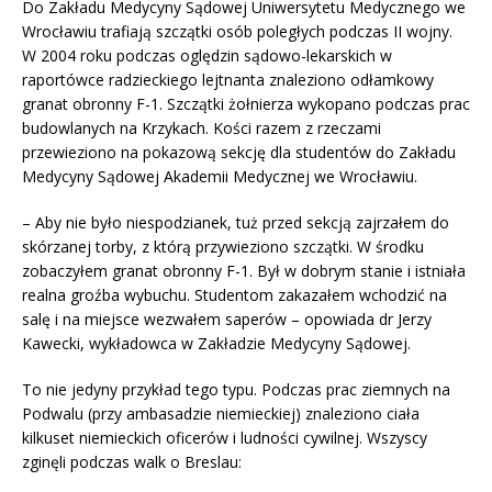
Do Zakładu Medycyny Sądowej Uniwersytetu Medycznego we
Wrocławiu trafiają szczątki osób poległych podczas II wojny.
W 2004 roku podczas oględzin sądowo-lekarskich w
raportówce radzieckiego lejtnanta znaleziono odłamkowy
granat obronny F-1. Szczątki żołnierza wykopano podczas prac
budowlanych na Krzykach. Kości razem z rzeczami
przewieziono na pokazową sekcję dla studentów do Zakładu
Medycyny Sądowej Akademii Medycznej we Wrocławiu.
– Aby nie było niespodzianek, tuż przed sekcją zajrzałem do
skórzanej torby, z którą przywieziono szczątki. W środku
zobaczyłem granat obronny F-1. Był w dobrym stanie i istniała
realna groźba wybuchu. Studentom zakazałem wchodzić na
salę i na miejsce wezwałem saperów – opowiada dr Jerzy
Kawecki, wykładowca w Zakładzie Medycyny Sądowej.
To nie jedyny przykład tego typu. Podczas prac ziemnych na
Podwalu (przy ambasadzie niemieckiej) znaleziono ciała
kilkuset niemieckich oficerów i ludności cywilnej. Wszyscy
zginęli podczas walk o Breslau: