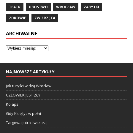
TEATR
UBÓSTWO
WROCŁAW
ZABYTKI
ZDROWIE
ZWIERZĘTA
ARCHIWALNE
NAJNOWSZE ARTYKUŁY
Jak turyści widzą Wrocław
CZŁOWIEK JEST ZŁY
Kolaps
Gdy Księżyc w pełni
Targowa jutro i wczoraj