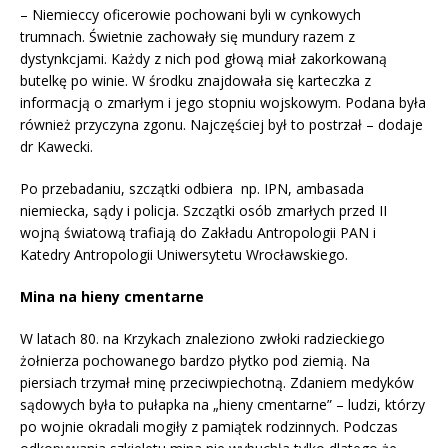
– Niemieccy oficerowie pochowani byli w cynkowych
trumnach. Świetnie zachowały się mundury razem z
dystynkcjami. Każdy z nich pod głową miał zakorkowaną
butelkę po winie. W środku znajdowała się karteczka z
informacją o zmarłym i jego stopniu wojskowym. Podana była
również przyczyna zgonu. Najczęściej był to postrzał – dodaje
dr Kawecki.
Po przebadaniu, szczątki odbiera np. IPN, ambasada
niemiecka, sądy i policja. Szczątki osób zmarłych przed II
wojną światową trafiają do Zakładu Antropologii PAN i
Katedry Antropologii Uniwersytetu Wrocławskiego.
Mina na hieny cmentarne
W latach 80. na Krzykach znaleziono zwłoki radzieckiego
żołnierza pochowanego bardzo płytko pod ziemią. Na
piersiach trzymał minę przeciwpiechotną. Zdaniem medyków
sądowych była to pułapka na „hieny cmentarne” – ludzi, którzy
po wojnie okradali mogiły z pamiątek rodzinnych. Podczas