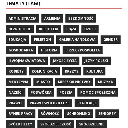
TEMATY (TAGI)
ADMINISTRACJA
ARMENIA
BEZDOMNOŚĆ
BEZROBOCIE
BIBLIOTEKI
CIĄŻA
DZIECI
EDUKACJA
FELIETON
GALERIA HANDLOWA
GENDER
GOSPODARKA
HISTORIA
II RZECZPOSPOLITA
II WOJNA ŚWIATOWA
JAKOŚĆ ŻYCIA
JĘZYK POLSKI
KOBIETY
KOMUNIKACJA
KRYZYS
KULTURA
MEDYCYNA
MIASTO
MIESZKALNICTWO
MUZYKA
NAZIŚCI
PODWÓRKA
POEZJA
POMOC SPOŁECZNA
PRAWO
PRAWO SPÓŁDZIELCZE
REGULACJE
RYNEK PRACY
RÓWNOŚĆ
SCHRONISKO
SENIORZY
SPÓŁDZIELCY
SPÓŁDZIELCZOŚĆ
SPÓŁDZIELNIE