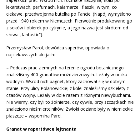
saperskich prac. Wśród nich: rozmaite naczynia, fiolki po
lekarstwach, perfumach, kałamarze i flaszki, w tym, co
ciekawe, przedwojenna butelka po Fancie. (Napój wymyślono
przed 1940 rokiem w Niemczech. Pierwotnie produkowano go
z soków i obierek po cytrynie, a jego nazwa jest skrótem od
słowa „fantastic”).
Przemysław Parol, dowódca saperów, opowiada o
najciekawszych akcjach:
– Podczas prac ziemnych na terenie ogrodu botanicznego
znaleźliśmy 400 granatów moździerzowych. Leżały w oczku
wodnym. Wśród nich bagnet, który zachował się w dobrym
stanie. Przy ulicy Polanowickiej z kolei znaleźliśmy szkielety z
czasów wojny. Leżały w dole razem z różnymi niewybuchami.
Nie wiemy, czy byli to żołnierze, czy cywile, przy szczątkach nie
znaleziono nieśmiertelników. Zwłoki odziane były w niemieckie
płaszcze – wspomina Parol.
Granat w raportówce lejtnanta