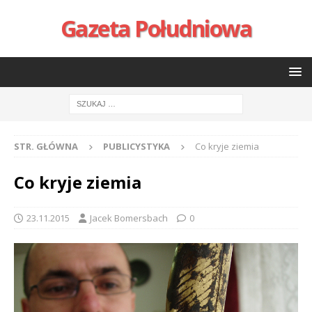
Gazeta Południowa
STR. GŁÓWNA
PUBLICYSTYKA
Co kryje ziemia
Co kryje ziemia
23.11.2015
Jacek Bomersbach
0