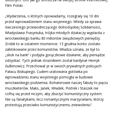
Film Polski:
„Wydarzenia, o których opowiadamy, rozegrały się 10 dni
przed wprowadzeniem stanu wojennego. Wtedy za sprawa
ówczesnego przewodniczącego dolnośląskiej Solidarności,
Władysława Frasyniuka, trójka młodych działaczy wypłaciła z
wrocławskiego banku 80 milionów związkowych pieniędzy.
Zrobili to w ostatnim momencie. 13 grudnia konto zostało
zablokowane przez komunistów. Władza uznała, ze był to
„skok na bank” i podjęła gorączkowe działanie, aby pieniądze
odzyskać. Tych jednak strażnikiem został kardynał Henryk
Gulbinowicz. Przechował je w swoich prywatnych pokojach
Pałacu Biskupiego. Cudem uratowana gotówka po
wprowadzeniu stanu wojennego pomogła w budowie
wrocławskiego podziemia. Bohaterowie naszej fabuły to pięciu
muszkieterów. Maks, Janek, Władek, Piotrek i Staszek nie
cofną się przed niczym, aby zburzyć komunistyczny system.
Nie są fanatykami, lecz romantycznymi marzycielami, którzy
protestują przeciwko komunistycznemu zniewoleniu”.