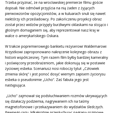
Trzeba przyznać, że na wrocławskiej premierze filmu goście
dopisali. Nie odmówił przyjścia na nią żaden z żyjących
pierwowzorów opozycjonistów, a w kuluarach snuli się nawet
niektórzy ich prześladowcy. Po zakończeniu projekcji obraz
został przez widzów przyjęty burzliwymi oklaskami na stojąco i
głośnym domaganiem się, aby reprezentował nasz kraj w
walce o amerykańskiego Oskara.
W trakcie popremierowego bankietu reżyserowi Waldemarowi
Krzystkowi zaproponowano nakręcenie kolejnego obrazu z
historii współczesnej. Tym razem film byłby bardziej kameralny
i poświęcony przeobrażeniom, jakie dokonują się w postawie
życiowej esbeka. Scenariusz nosi roboczy tytuł: „Człowiek
zmienia skórę” i jest ponoć dosyć wiernym zapisem życiorysu
esbeka o pseudonimie „Ucho”. Zaś fabuła jego jest
następująca.
„Ucho” zajmował się podsłuchiwaniem rozmów ukrywających
się działaczy podziemia, nagrywaniem ich na taśmy
magnetofonowe i przekazywaniem do wydziałów śledczych.
Pewnego razu, kilkakrotnie przesłuchując nagraną rozmowę