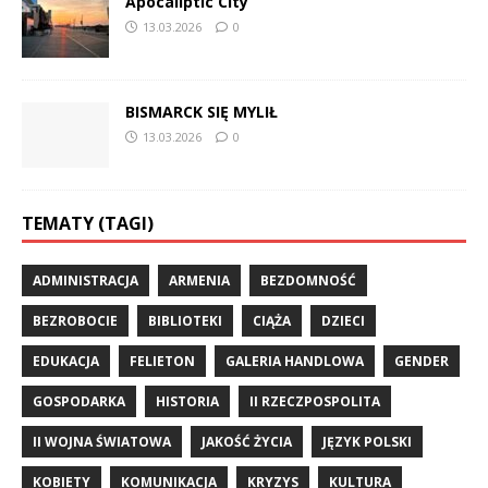
Apocaliptic City
13.03.2026
0
BISMARCK SIĘ MYLIŁ
13.03.2026
0
TEMATY (TAGI)
ADMINISTRACJA
ARMENIA
BEZDOMNOŚĆ
BEZROBOCIE
BIBLIOTEKI
CIĄŻA
DZIECI
EDUKACJA
FELIETON
GALERIA HANDLOWA
GENDER
GOSPODARKA
HISTORIA
II RZECZPOSPOLITA
II WOJNA ŚWIATOWA
JAKOŚĆ ŻYCIA
JĘZYK POLSKI
KOBIETY
KOMUNIKACJA
KRYZYS
KULTURA