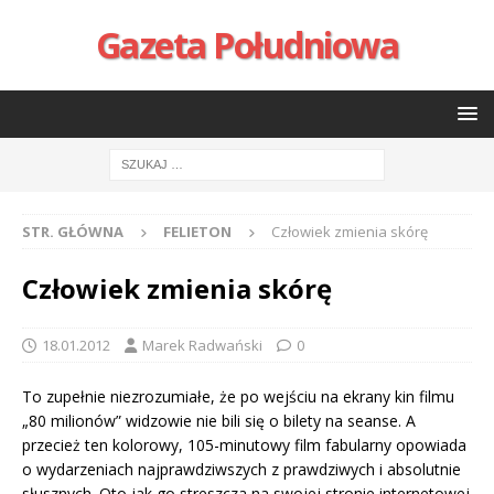
Gazeta Południowa
STR. GŁÓWNA
FELIETON
Człowiek zmienia skórę
Człowiek zmienia skórę
18.01.2012
Marek Radwański
0
To zupełnie niezrozumiałe, że po wejściu na ekrany kin filmu
„80 milionów” widzowie nie bili się o bilety na seanse. A
przecież ten kolorowy, 105-minutowy film fabularny opowiada
o wydarzeniach najprawdziwszych z prawdziwych i absolutnie
słusznych. Oto jak go streszcza na swojej stronie internetowej