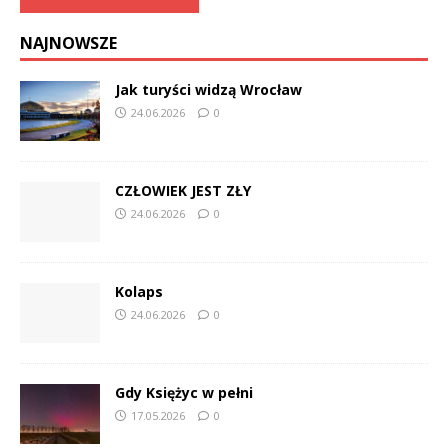
NAJNOWSZE
Jak turyści widzą Wrocław
24.06.2026
0
CZŁOWIEK JEST ZŁY
24.06.2026
0
Kolaps
24.06.2026
0
Gdy Księżyc w pełni
17.05.2026
0