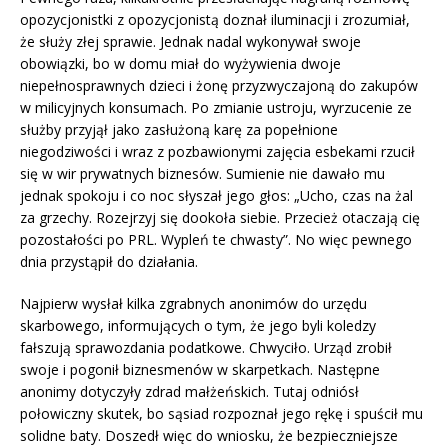
opozycjonistki z opozycjonistą doznał iluminacji i zrozumiał,
że służy złej sprawie. Jednak nadal wykonywał swoje
obowiązki, bo w domu miał do wyżywienia dwoje
niepełnosprawnych dzieci i żonę przyzwyczajoną do zakupów
w milicyjnych konsumach. Po zmianie ustroju, wyrzucenie ze
służby przyjął jako zasłużoną karę za popełnione
niegodziwości i wraz z pozbawionymi zajęcia esbekami rzucił
się w wir prywatnych biznesów. Sumienie nie dawało mu
jednak spokoju i co noc słyszał jego głos: „Ucho, czas na żal
za grzechy. Rozejrzyj się dookoła siebie. Przecież otaczają cię
pozostałości po PRL. Wypleń te chwasty”. No więc pewnego
dnia przystąpił do działania.
Najpierw wysłał kilka zgrabnych anonimów do urzędu
skarbowego, informujących o tym, że jego byli koledzy
fałszują sprawozdania podatkowe. Chwyciło. Urząd zrobił
swoje i pogonił biznesmenów w skarpetkach. Następne
anonimy dotyczyły zdrad małżeńskich. Tutaj odniósł
połowiczny skutek, bo sąsiad rozpoznał jego rękę i spuścił mu
solidne baty. Doszedł więc do wniosku, że bezpieczniejsze