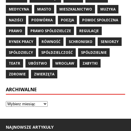
MEDYCYNA
MIASTO
MIESZKALNICTWO
MUZYKA
NAZIŚCI
PODWÓRKA
POEZJA
POMOC SPOŁECZNA
PRAWO
PRAWO SPÓŁDZIELCZE
REGULACJE
RYNEK PRACY
RÓWNOŚĆ
SCHRONISKO
SENIORZY
SPÓŁDZIELCY
SPÓŁDZIELCZOŚĆ
SPÓŁDZIELNIE
TEATR
UBÓSTWO
WROCŁAW
ZABYTKI
ZDROWIE
ZWIERZĘTA
ARCHIWALNE
NAJNOWSZE ARTYKUŁY