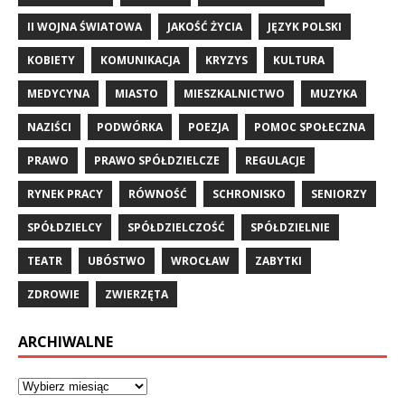
II WOJNA ŚWIATOWA
JAKOŚĆ ŻYCIA
JĘZYK POLSKI
KOBIETY
KOMUNIKACJA
KRYZYS
KULTURA
MEDYCYNA
MIASTO
MIESZKALNICTWO
MUZYKA
NAZIŚCI
PODWÓRKA
POEZJA
POMOC SPOŁECZNA
PRAWO
PRAWO SPÓŁDZIELCZE
REGULACJE
RYNEK PRACY
RÓWNOŚĆ
SCHRONISKO
SENIORZY
SPÓŁDZIELCY
SPÓŁDZIELCZOŚĆ
SPÓŁDZIELNIE
TEATR
UBÓSTWO
WROCŁAW
ZABYTKI
ZDROWIE
ZWIERZĘTA
ARCHIWALNE