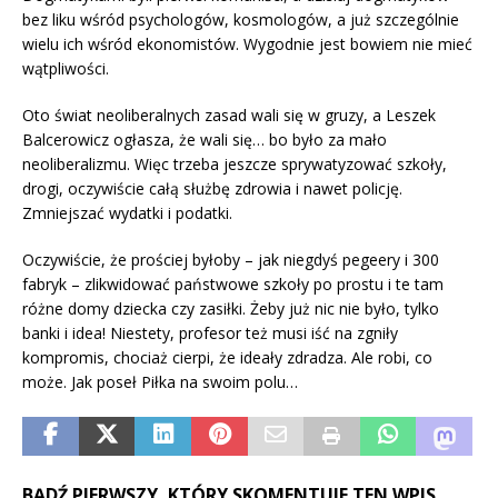
bez liku wśród psychologów, kosmologów, a już szczególnie
wielu ich wśród ekonomistów. Wygodnie jest bowiem nie mieć
wątpliwości.
Oto świat neoliberalnych zasad wali się w gruzy, a Leszek
Balcerowicz ogłasza, że wali się… bo było za mało
neoliberalizmu. Więc trzeba jeszcze sprywatyzować szkoły,
drogi, oczywiście całą służbę zdrowia i nawet policję.
Zmniejszać wydatki i podatki.
Oczywiście, że prościej byłoby – jak niegdyś pegeery i 300
fabryk – zlikwidować państwowe szkoły po prostu i te tam
różne domy dziecka czy zasiłki. Żeby już nic nie było, tylko
banki i idea! Niestety, profesor też musi iść na zgniły
kompromis, chociaż cierpi, że ideały zdradza. Ale robi, co
może. Jak poseł Piłka na swoim polu…
BĄDŹ PIERWSZY, KTÓRY SKOMENTUJE TEN WPIS