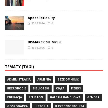
Apocaliptic City
13.03.2026
0
BISMARCK SIĘ MYLIŁ
13.03.2026
0
TEMATY (TAGI)
ADMINISTRACJA
ARMENIA
BEZDOMNOŚĆ
BEZROBOCIE
BIBLIOTEKI
CIĄŻA
DZIECI
EDUKACJA
FELIETON
GALERIA HANDLOWA
GENDER
GOSPODARKA
HISTORIA
II RZECZPOSPOLITA