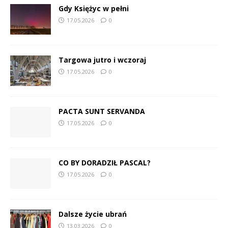
Gdy Księżyc w pełni
17.05.2026
0
Targowa jutro i wczoraj
17.05.2026
0
PACTA SUNT SERVANDA
17.05.2026
0
CO BY DORADZIŁ PASCAL?
17.05.2026
0
Dalsze życie ubrań
13.03.2026
0