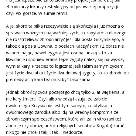
zbrodniarzy lekarzy restrykcyjny od pisowskiej propozycji –
czyli PiS gorsze. W sumie remis.
A ja, skoro ta piłka rzeczywiście się skończyła i już można o
sprawach ważnych i najważniejszych, to zapytam: a dlaczego
nie rozstrzeliwać zbrodniarzy? Jeśli dla posła Girzyńskiego, a
takoż dla posła Gowina, o posłach Kaczyńskim i Ziobrze nie
wspominając, nawet zygota jest osobą ludzką – to za
likwidację i sponiewieranie tejże zygoty należy się najwyższy
wymiar kary. Przecież to logiczne: jeśli takim samym życiem
jest życie dwulatka i życie dwudniowej zygoty, to za zbrodnię z
premedytacją kara też musi być taka sama.
Jednak obrońcy życia poczętego chcą tylko 2 lat więzienia, a
nie kary śmierci. Czyli albo wiedzą i czują, że zabicie
dwuletniego Krzysia nie jest tym samym, co utylizacja
dwudniowego zarodka albo idą na wredny kompromis ze
zbrodniczym społeczeństwem, które ani za in vitro (ani też
aborcję czy obrazę uczuć religijnych senatora Koguta) karać
nikogo nie chce. I tak, i tak – niedobrze.