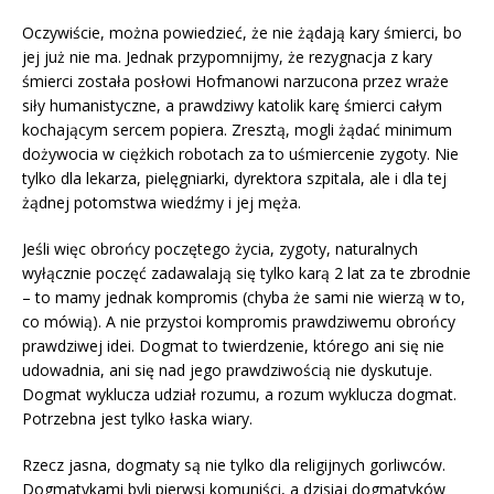
Oczywiście, można powiedzieć, że nie żądają kary śmierci, bo
jej już nie ma. Jednak przypomnijmy, że rezygnacja z kary
śmierci została posłowi Hofmanowi narzucona przez wraże
siły humanistyczne, a prawdziwy katolik karę śmierci całym
kochającym sercem popiera. Zresztą, mogli żądać minimum
dożywocia w ciężkich robotach za to uśmiercenie zygoty. Nie
tylko dla lekarza, pielęgniarki, dyrektora szpitala, ale i dla tej
żądnej potomstwa wiedźmy i jej męża.
Jeśli więc obrońcy poczętego życia, zygoty, naturalnych
wyłącznie poczęć zadawalają się tylko karą 2 lat za te zbrodnie
– to mamy jednak kompromis (chyba że sami nie wierzą w to,
co mówią). A nie przystoi kompromis prawdziwemu obrońcy
prawdziwej idei. Dogmat to twierdzenie, którego ani się nie
udowadnia, ani się nad jego prawdziwością nie dyskutuje.
Dogmat wyklucza udział rozumu, a rozum wyklucza dogmat.
Potrzebna jest tylko łaska wiary.
Rzecz jasna, dogmaty są nie tylko dla religijnych gorliwców.
Dogmatykami byli pierwsi komuniści, a dzisiaj dogmatyków