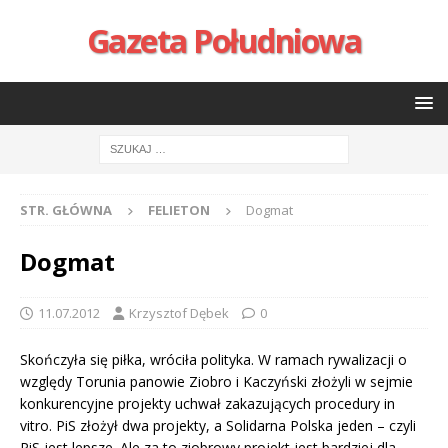
Gazeta Południowa
STR. GŁÓWNA
FELIETON
Dogmat
Dogmat
11.07.2012
Krzysztof Dębek
0
Skończyła się piłka, wróciła polityka. W ramach rywalizacji o
względy Torunia panowie Ziobro i Kaczyński złożyli w sejmie
konkurencyjne projekty uchwał zakazujących procedury in
vitro. PiS złożył dwa projekty, a Solidarna Polska jeden – czyli
PiS jest lepsze. Ale za to ziobrowy projekt jest bardziej dla