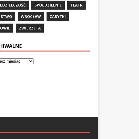
ŁDZIELCZOŚĆ
SPÓŁDZIELNIE
TEATR
ÓSTWO
WROCŁAW
ZABYTKI
OWIE
ZWIERZĘTA
HIWALNE