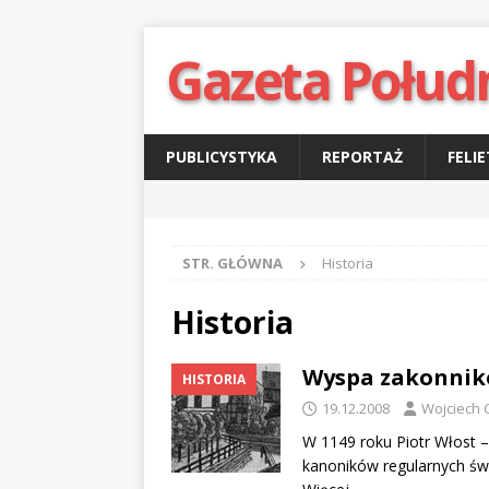
Gazeta Połud
PUBLICYSTYKA
REPORTAŻ
FELI
STR. GŁÓWNA
Historia
Historia
Wyspa zakonni
HISTORIA
19.12.2008
Wojciech 
W 1149 roku Piotr Włost 
kanoników regularnych św