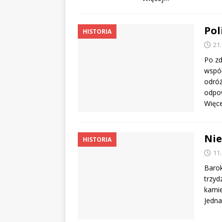
Pol
HISTORIA
21
Po zd
współ
odróż
odpow
Więc
Ni
HISTORIA
11
Baro
trzyd
kamie
Jedna