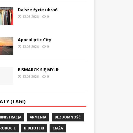
Dalsze życie ubrań
13.03.2026
0
Apocaliptic City
13.03.2026
0
BISMARCK SIĘ MYLIŁ
13.03.2026
0
ATY (TAGI)
INISTRACJA
ARMENIA
BEZDOMNOŚĆ
ROBOCIE
BIBLIOTEKI
CIĄŻA