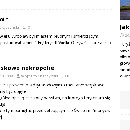
min
Jak
Chądzyński
0
24
I wieku Wrocław był miastem brudnym i śmierdzącym.
postanowił zmienić Fryderyk II Wielki. Oczywiście uczynił to
Turyś
kawa 
bile
głowy
skowe nekropolie
nieod
Więcej
.10.2008
Wojciech Chądzyński
0
nie z prawem międzynarodowym, cmentarze wojskowe
ny być objęte
gólną opieką ze strony państwa, na którego terytorium się
ują.
 o tym pamiętać przed zbliżającym się Świętem Zmarłych.
ej…