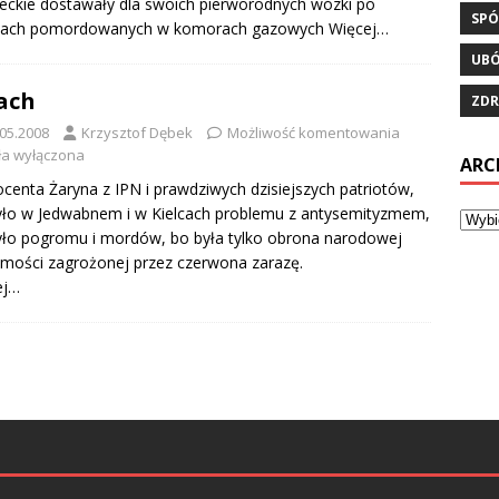
eckie dostawały dla swoich pierworodnych wózki po
SPÓ
ciach pomordowanych w komorach gazowych
Więcej…
UB
ach
ZDR
.05.2008
Krzysztof Dębek
Możliwość komentowania
ła wyłączona
ARC
ocenta Żaryna z IPN i prawdziwych dzisiejszych patriotów,
yło w Jedwabnem i w Kielcach problemu z antysemityzmem,
yło pogromu i mordów, bo była tylko obrona narodowej
mości zagrożonej przez czerwona zarazę.
ej…