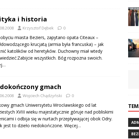
ityka i historia
.08.2008
Krzysztof Dębek
0
obyciu miasta Beziers, zapytano opata Citeaux –
dowodzącego krucjatą (armia była francuska) – jak
nić katolików od heretyków. Duchowny miał wtedy
iedzieć:Zabijcie wszystkich. Bóg rozpozna swoich.
ej…
edokończony gmach
.06.2008
Wojciech Chądzyński
0
kowy gmach Uniwersytetu Wrocławskiego od lat
TEM
ziestych XVIII wieku majestatycznie góruje nad pobliskimi
nicami i odbija się w nurtach przepływającej obok Odry.
ADM
k jest to dzieło niedokończone.
Więcej…
BEZ