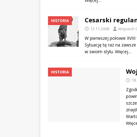
Więcej…
Cesarski regula
HISTORIA
13.11.2008
Wojciech 
W pierwszej połowie XVII
Sytuację tę raz na zawsze 
w swoim stylu.
Więcej…
Woj
HISTORIA
18
Zgod
powin
szcze
znajd
Warto
Więc