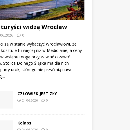
 turyści widzą Wrocław
.06.2026
0
ci są w stanie wybaczyć Wrocławiowi, że
kosztuje tu więcej niż w Mediolanie, a ceny
tów wstępu mogą przyprawiać o zawrót
. Stolica Dolnego Śląska ma dla nich
party urok, którego nie przyćmią nawet
...
CZŁOWIEK JEST ZŁY
24.06.2026
0
Kolaps
24.06.2026
0