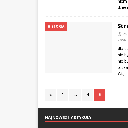
niemi
dzie
Str
HISTORIA
26
zosta
dla d
nie b
nie b
tożsa
Więc
«
1
…
4
5
NAJNOWSZE ARTYKUŁY