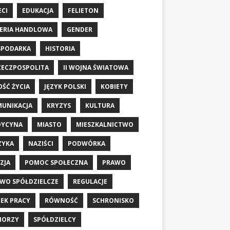
ECI
EDUKACJA
FELIETON
ERIA HANDLOWA
GENDER
SPODARKA
HISTORIA
RZECZPOSPOLITA
II WOJNA ŚWIATOWA
OŚĆ ŻYCIA
JĘZYK POLSKI
KOBIETY
UNIKACJA
KRYZYS
KULTURA
DYCYNA
MIASTO
MIESZKALNICTWO
ZYKA
NAZIŚCI
PODWÓRKA
ZJA
POMOC SPOŁECZNA
PRAWO
WO SPÓŁDZIELCZE
REGULACJE
EK PRACY
RÓWNOŚĆ
SCHRONISKO
IORZY
SPÓŁDZIELCY