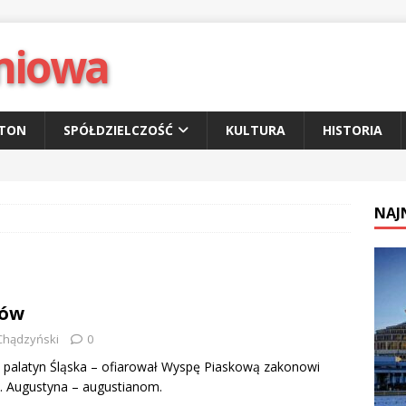
niowa
ETON
SPÓŁDZIELCZOŚĆ
KULTURA
HISTORIA
NAJ
ków
Chądzyński
0
– palatyn Śląska – ofiarował Wyspę Piaskową zakonowi
. Augustyna – augustianom.