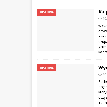
Ku 
HISTORIA
10
w cza
obywa
a res
okupa
germa
kalec
Wyd
HISTORIA
10
Zacho
organ
który
oczys
To mi