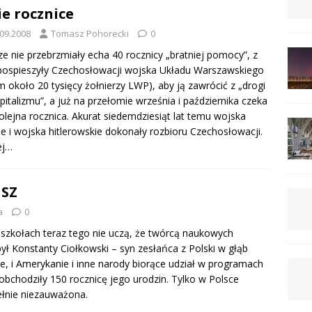
e rocznice
.09.2008
Tomasz Pohorecki
0
ze nie przebrzmiały echa 40 rocznicy „bratniej pomocy”, z
pospieszyły Czechosłowacji wojska Układu Warszawskiego
m około 20 tysięcy żołnierzy LWP), aby ją zawrócić z „drogi
pitalizmu”, a już na przełomie września i października czeka
olejna rocznica. Akurat siedemdziesiąt lat temu wojska
ie i wojska hitlerowskie dokonały rozbioru Czechosłowacji.
ej…
SZ
a
0
 szkołach teraz tego nie uczą, że twórcą naukowych
ł Konstanty Ciołkowski – syn zesłańca z Polski w głąb
ie, i Amerykanie i inne narody biorące udział w programach
obchodziły 150 rocznicę jego urodzin. Tylko w Polsce
ełnie niezauważona.