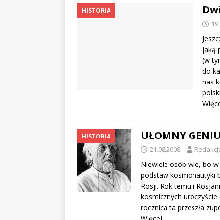
Dwi
HISTORIA
19
Jeszc
jaką 
(w ty
do ka
nas k
polsk
Więc
UŁOMNY GENIU
HISTORIA
21.08.2008
Redakcj
Niewiele osób wie, bo w
podstaw kosmonautyki by
Rosji. Rok temu i Rosjan
kosmicznych uroczyście 
rocznica ta przeszła zup
Więcej…