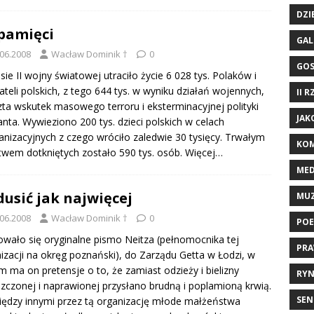
DZI
pamięci
GAL
.06.2008
Wacław Dominik †
0
GO
sie II wojny światowej utraciło życie 6 028 tys. Polaków i
teli polskich, z tego 644 tys. w wyniku działań wojennych,
II 
zta wskutek masowego terroru i eksterminacyjnej polityki
JAK
nta. Wywieziono 200 tys. dzieci polskich w celach
nizacyjnych z czego wróciło zaledwie 30 tysięcy. Trwałym
KOM
twem dotkniętych zostało 590 tys. osób.
Więcej…
ME
usić jak najwięcej
MU
.06.2008
Wacław Dominik †
0
POE
wało się oryginalne pismo Neitza (pełnomocnika tej
PRA
izacji na okręg poznański), do Zarządu Getta w Łodzi, w
m ma on pretensje o to, że zamiast odzieży i bielizny
RYN
zczonej i naprawionej przysłano brudną i poplamioną krwią.
SEN
ędzy innymi przez tą organizację młode małżeństwa