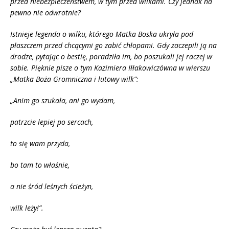
przed niebezpieczeństwem, w tym przed wilkami. Czy jednak na
pewno nie odwrotnie?
Istnieje legenda o wilku, kt
ó
rego Matka Boska ukryła pod
płaszczem przed chcącymi go zabić chłopami. Gdy zaczepili ją na
drodze, pytają
c o besti
ę, poradziła im, bo poszukali jej raczej w
sobie. Pięknie pisze o tym Kazimiera Iłłakowicz
ó
wna w wierszu
„Matka Boża Gromniczna i lutowy wilk”:
„Anim go szukała, ani go wydam,
patrzcie lepiej po sercach,
to si
ę wam przyda,
bo tam to właśnie,
a nie śr
ó
d leśnych ścieżyn,
wilk leży!”.