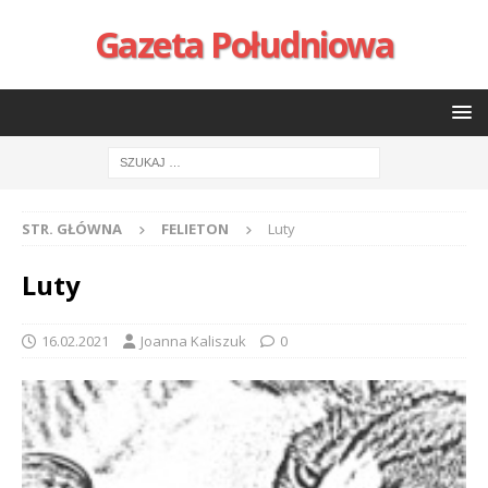
Gazeta Południowa
STR. GŁÓWNA
FELIETON
Luty
Luty
16.02.2021
Joanna Kaliszuk
0