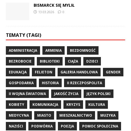
BISMARCK SIĘ MYLIŁ
13.03.2026
0
TEMATY (TAGI)
ADMINISTRACJA
ARMENIA
BEZDOMNOŚĆ
BEZROBOCIE
BIBLIOTEKI
CIĄŻA
DZIECI
EDUKACJA
FELIETON
GALERIA HANDLOWA
GENDER
GOSPODARKA
HISTORIA
II RZECZPOSPOLITA
II WOJNA ŚWIATOWA
JAKOŚĆ ŻYCIA
JĘZYK POLSKI
KOBIETY
KOMUNIKACJA
KRYZYS
KULTURA
MEDYCYNA
MIASTO
MIESZKALNICTWO
MUZYKA
NAZIŚCI
PODWÓRKA
POEZJA
POMOC SPOŁECZNA