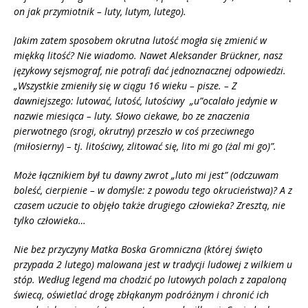
on jak przymiotnik – luty, lutym, lutego).
Jakim zatem sposobem okrutna lutość mogła się zmienić w
mię
kk
ą
lito
ść? Nie wiadomo. Nawet Aleksander Brückner, nasz
językowy sejsmograf, nie potrafi dać jednoznacznej odpowiedzi.
„Wszystkie zmieniły się w ciągu 16 wieku – pisze. – Z
dawniejszego: lutować
, luto
ść
, luto
ściwy „u”
ocala
ło jedynie w
nazwie miesiąca – luty. Słowo ciekawe, bo ze znaczenia
pierwotnego (srogi, okrutny) przeszło w coś przeciwnego
(miłosierny) – tj. litościwy, zlitować się
, lito mi go (
ż
al mi go)
”.
Może łącznikiem był tu dawny zwrot „luto mi jest” (odczuwam
boleść, cierpienie – w domyśle: z powodu tego okrucieństwa)? A z
czasem uczucie to objęło także drugiego człowieka? Zresztą, nie
tylko człowieka…
Nie bez przyczyny Matka Boska Gromniczna (kt
ó
rej święto
przypada 2 lutego) malowana jest w tradycji ludowej z wilkiem u
st
ó
p. Według legend ma chodzić po lutowych polach z zapaloną
świecą, oświetlać drogę zbłąkanym podróżnym i chronić ich