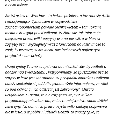
o czym m
ó
wię.
Ale Wrocław to Wrocław – tu ledwie pośnieży, a już robi się dziko
i emocjonująco. Tymczasem w wojew
ó
dztwie
zachodniopomorskim powiało Sienkiewiczem – tam lokalne
media ostrzegają przed wilkami. W Złotowie, jak informuje
miejscowa prasa, wilki pogryzły psa na posesji, a w Martwi –
zagryzły psa i „wyciągnęły wraz z łańcuchem do lasu” (może to
znak, by wreszcie, w XXI wieku, uwolnić naszych najlepszych
przyjaciół z łań
cucha?).
Urząd gminy Tuczno zaapelował do mieszkańc
ó
w, by zadbali o
nadz
ó
r nad zwierzę
tami:
„Przypominamy, że spuszczanie psa ze
smyczy w lesie jest zabronione. W przypadku kontaktu z wilkami
należy spokojnie się oddalić. Jednocześnie informujemy, że wilki
są pod ochroną i ich odstrzał jest zabroniony”
. Chwa
ła
urzędnikom z Tuczna, że nie rozpętują wojny z wilkami i
przypominają mieszkańcom, że las to miejsce bytowania dzikiej
zwierzyny. Ich dom i ich prawa. A jeśli wilki szukają pożywienia
nie w lesie, a w pobliżu ludzkich siedzib, to znaczy tylko, że