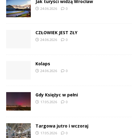
Jak turyści widzą Wrocław
24.06.2026
0
CZŁOWIEK JEST ZŁY
24.06.2026
0
Kolaps
24.06.2026
0
Gdy Księżyc w pełni
17.05.2026
0
Targowa jutro i wczoraj
17.05.2026
0