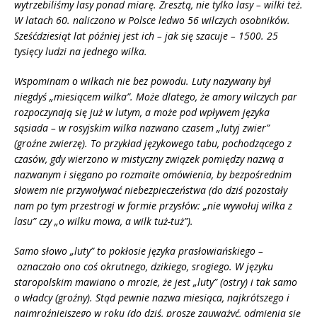
wytrzebiliśmy lasy ponad miarę. Zresztą, nie tylko lasy – wilki też.
W latach 60. naliczono w Polsce ledwo 56 wilczych osobnik
ó
w.
Sześćdziesiąt lat później jest ich – jak się szacuje – 1500. 25
tysięcy ludzi na jednego wilka.
Wspominam o wilkach nie bez powodu. Luty nazywany był
niegdyś „miesiącem wilka”. Może dlatego, że amory wilczych par
rozpoczynają się już w lutym, a może pod wpływem języka
sąsiada – w rosyjskim wilka nazwano czasem „lutyj zwier”
(groźne zwierzę). To przykład językowego tabu, pochodzącego z
czas
ó
w, gdy wierzono w mistyczny związek pomiędzy nazwą a
nazwanym i sięgano po rozmaite om
ó
wienia, by bezpośrednim
słowem nie przywoływać niebezpieczeństwa (do dziś pozostały
nam po tym przestrogi w formie przysłów: „nie wywołuj wilka z
lasu” czy „o wilku mowa, a wilk tuż-tuż”).
Samo słowo „luty” to pokłosie języka prasłowiańskiego –
oznaczał
o ono co
ś okrutnego, dzikiego, srogiego. W języku
staropolskim mawiano o mrozie, że jest „luty” (ostry) i tak samo
o władcy (groźny). Stąd pewnie nazwa miesiąca, najkr
ó
tszego i
najmroźniejszego w roku (do dziś, proszę zauważyć, odmienia się