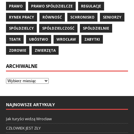
PRAWO
PRAWO SPÓŁDZIELCZE
REGULACJE
RYNEK PRACY
RÓWNOŚĆ
SCHRONISKO
SENIORZY
SPÓŁDZIELCY
SPÓŁDZIELCZOŚĆ
SPÓŁDZIELNIE
TEATR
UBÓSTWO
WROCŁAW
ZABYTKI
ZDROWIE
ZWIERZĘTA
ARCHIWALNE
NAJNOWSZE ARTYKUŁY
Jak turyści widzą Wrocław
CZŁOWIEK JEST ZŁY