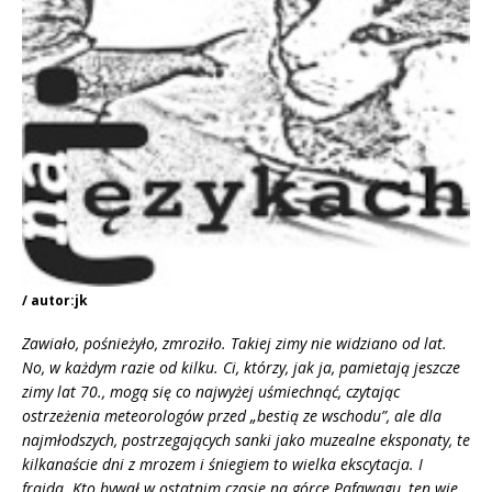
/ autor:jk
Zawiał
o, po
śnieżyło, zmroziło. Takiej zimy nie widziano od lat.
No, w każdym razie od kilku. Ci, kt
ó
rzy, jak ja, pamietają jeszcze
zimy lat 70.,
mogą się co najwyżej uśmiechnąć, czytając
ostrzeżenia meteorolog
ó
w przed „
besti
ą ze wschodu”, ale dla
najmłodszych, postrzegających sanki jako muzealne eksponaty, te
kilkanaście dni z mrozem i śniegiem to wielka ekscytacja. I
frajda. Kto bywał w ostatnim czasie na g
ó
rce Pafawagu, ten wie,