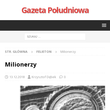
Gazeta Południowa
STR. GŁÓWNA
FELIETON
Milionerzy
Milionerzy
13.12.2018
Krzysztof Dębek
0