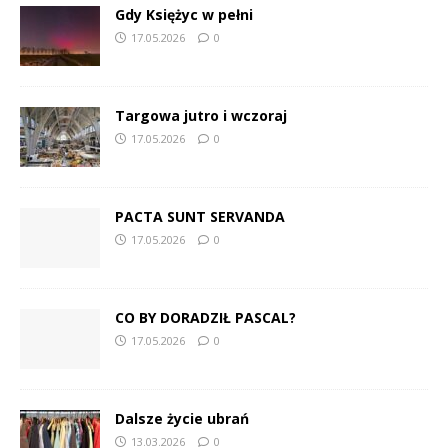
Gdy Księżyc w pełni
17.05.2026
0
Targowa jutro i wczoraj
17.05.2026
0
PACTA SUNT SERVANDA
17.05.2026
0
CO BY DORADZIŁ PASCAL?
17.05.2026
0
Dalsze życie ubrań
13.03.2026
0