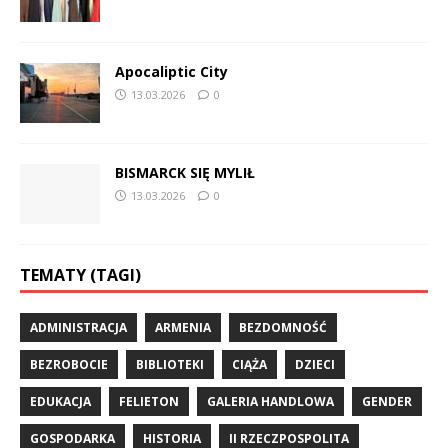
Apocaliptic City
13.03.2026
0
BISMARCK SIĘ MYLIŁ
13.03.2026
0
TEMATY (TAGI)
ADMINISTRACJA
ARMENIA
BEZDOMNOŚĆ
BEZROBOCIE
BIBLIOTEKI
CIĄŻA
DZIECI
EDUKACJA
FELIETON
GALERIA HANDLOWA
GENDER
GOSPODARKA
HISTORIA
II RZECZPOSPOLITA