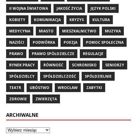
II WOJNA ŚWIATOWA
JAKOŚĆ ŻYCIA
JĘZYK POLSKI
KOBIETY
KOMUNIKACJA
KRYZYS
KULTURA
MEDYCYNA
MIASTO
MIESZKALNICTWO
MUZYKA
NAZIŚCI
PODWÓRKA
POEZJA
POMOC SPOŁECZNA
PRAWO
PRAWO SPÓŁDZIELCZE
REGULACJE
RYNEK PRACY
RÓWNOŚĆ
SCHRONISKO
SENIORZY
SPÓŁDZIELCY
SPÓŁDZIELCZOŚĆ
SPÓŁDZIELNIE
TEATR
UBÓSTWO
WROCŁAW
ZABYTKI
ZDROWIE
ZWIERZĘTA
ARCHIWALNE