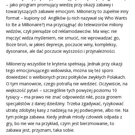
– jako program promujący wiedzę przy okazji zabawy i
towarzyszących zabawie emocjom. Milionerzy to zupełnie inny
format – kupiony od Anglików (u nich nazywał się Who Wants
to Be a Millionaire?) ma przyciągnąć do telewizorów miliony
widzów, czyli pieniądze od reklamodawców. Ma więc: nie
męczyć widza myśleniem, nie smucić, nie wprowadzać go,
Boże broń, w jakieś depresje, poczucie winy, kompleksy,
dysonanse, ale dać poczucie wyższości i przynależności.
Milionerzy wszystkie te kryteria spełniają. Jednak przy okazji
tego emocjonującego widowiska, można się też sporo
dowiedzieć o wielbionych przez polityków zwykłych Polakach.
O tym mianowicie, czego potrafią nie wiedzieć. Oczywiście, na
większość pytań – szczególnie tych powyżej poziomu 10
tysięcy – ma prawo nie znać odpowiedzi nikt, poza gronem
specjalistów z danej dziedziny. Trzeba zgadywać, ryzykować
utratę zdobytej kasy z nadzieją na jej podwojenie, albo nie. Na
tym polega zabawa. Kiedy jednak młody człowiek odpada z
gry, bo nie wie na przykład, czym jest bierzmowanie, to
zabawa jest, przyznam, taka sobie.