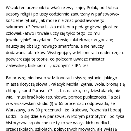
Wszak ten uczestnik to właśnie zwyczajny Polak, od żłobka
uczony religii i po uszy codziennie zanurzany w państwowo-
kościelne rytuały. Jak może nie znać podstawowego
sakramentu? Pewna bliska mi teoria pedagogiczna głosi, że
człowiek łatwo i trwale uczy się tylko tego, co mu
(ewolucyjnie!) przydatne. Dziewięciolatek więc w godzinę
nauczy się obsługi nowego smartfona, a nie nauczy
dodawania ułamków. Występujący w Milionerach nader często
potwierdzają tę teorię, co polecam uwadze minister
Zalewskiej, biskupom i „uczonym” z IPN też.
Bo proszę, niedawno w Milionerach słyszę pytanie: jakiego
miasta dotyczą słowa „Pałacyk Michla, Żytnia, Wola, bronią się
chłopcy spod Parasola”? – i, tak na oko, trzydziestolatek, nie
wie, i musi brać koło ratunkowe, pomoc publiczności. Ta zaś,
w warszawskim studio (!) w 65 procentach odpowiada, że
Warszawy, a w 30 procentach, że Krakowa, Poznania i bodaj
Łodzi. To się dzieje w państwie, w którym patriotyzm i polityka
historyczna są obecne nie tylko we wszystkich mediach,
przedszkolach, szkołach, politycznych mowach, ale wyłażą