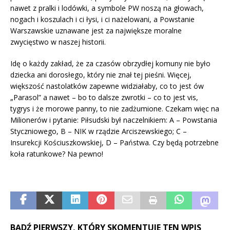
nawet z pralki i lodówki, a symbole PW noszą na głowach,
nogach i koszulach i ci łysi, i ci nażelowani, a Powstanie
Warszawskie uznawane jest za największe moralne
zwycięstwo w naszej historii.
Idę o każdy zakład, że za czasów obrzydłej komuny nie było
dziecka ani dorosłego, który nie znał tej pieśni. Więcej,
większość nastolatków zapewne widziałaby, co to jest ów
„Parasol” a nawet – bo to dalsze zwrotki – co to jest vis,
tygrys i że morowe panny, to nie zadżumione. Czekam więc na
Milionerów i pytanie: Piłsudski był naczelnikiem: A – Powstania
Styczniowego, B – NIK w rządzie Arciszewskiego; C –
Insurekcji Kościuszkowskiej, D – Państwa. Czy będą potrzebne
koła ratunkowe? Na pewno!
BĄDŹ PIERWSZY, KTÓRY SKOMENTUJE TEN WPIS