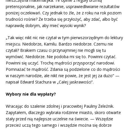
nieszczęsna matematyka. Te opinie z reguły brzmią
pretensjonalnie, jak narzekanie, usprawiedliwianie rezultatów
poniżej oczekiwań. Czy jednak to źle, że z roku na rok poziom
trudności rośnie? Że trzeba się przyłożyć, aby zdać, albo być
naprawdę dobrym, aby mieć wysoki wynik?
„Tak więc nikt nic nie czytał w tym pierwszorzędnym do lektury
miejscu. Niedobrze, Kamilu. Bardzo niedobrze. Czemu nie
czytali? Brakiem czasu ci przynajmniej nie mogli się tu
wymówić. Niedobrze. Nie podoba mi się to. Powinni czytać.
Powinni się uczyć. Trochę mądrości przysporzyć narodowi.
Pomnażać te mądrość. Zdania są podzielone co do mądrości
w naszym narodzie, ale nikt nie powie, że jest jej za dużo” —
napisał Edward Stachura w „Całej jaskrawości”.
Wybory nie dla wypłaty?
Wracając do szalenie zdolnej i pracowitej Pauliny Żeleźnik.
Zapytałem, dlaczego wybrała rodzinne miasto, skoro otwarte
stały przed nią najlepsze uczelnie na świecie. — Wszędzie
przecież uczą tego samego i wszędzie można się dobrze