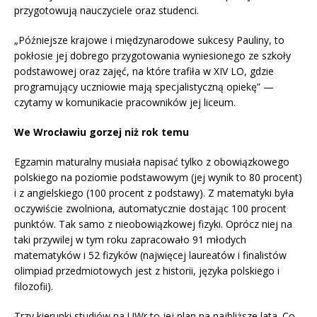
przygotowują nauczyciele oraz studenci.
„Późniejsze krajowe i międzynarodowe sukcesy Pauliny, to
pokłosie jej dobrego przygotowania wyniesionego ze szkoły
podstawowej oraz zajęć, na które trafiła w XIV LO, gdzie
programujący uczniowie mają specjalistyczną opiekę” —
czytamy w komunikacie pracowników jej liceum.
We Wrocławiu gorzej niż rok temu
Egzamin maturalny musiała napisać tylko z obowiązkowego
polskiego na poziomie podstawowym (jej wynik to 80 procent)
i z angielskiego (100 procent z podstawy). Z matematyki była
oczywiście zwolniona, automatycznie dostając 100 procent
punktów. Tak samo z nieobowiązkowej fizyki. Oprócz niej na
taki przywilej w tym roku zapracowało 91 młodych
matematyków i 52 fizyków (najwięcej laureatów i finalistów
olimpiad przedmiotowych jest z historii, języka polskiego i
filozofii).
Trzy kierunki studiów na UWr to jej plan na najbliższe lata. Co