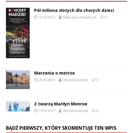
Pół miliona złotych dla chorych dzieci
15.04.2015
Katarzyna Kowalczyk
0
Marzenia o metrze
20.08.2015
Michał Dzierżak
0
Z twarzą Marilyn Monroe
15.03.2017
Michał Dzierżak
0
BĄDŹ PIERWSZY, KTÓRY SKOMENTUJE TEN WPIS