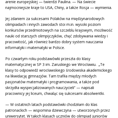
arenie europejskiej — twierdzi Paulina. — Na świecie
najmocniejsze kraje to USA, Chiny, a także Rosja — wymienia.
Jej zdaniem za sukcesami Polaków na międzynarodowych
olimpiadach i innych zawodach stoi m.in. wysoki poziom
konkursów przedmiotowych na szczeblu krajowym, możliwość
nauki od starszych olimpijczyków, chęć zdobywania wiedzy i
pracowitość, jak również bardzo dobry system nauczania
informatyki i matematyki w Polsce.
Po czwartym roku podstawówki przeszła do klasy
matematycznej w SP 3 im. Zaruskiego we Wrocławiu. „Te
klasy to odpowiedź wrocławskiego środowiska akademickiego
na likwidację gimnazjów. Tam trafiła między młodych
pasjonatów matematyki i programowania, a także pod
skrzydła wyspecjalizowanych nauczycieli” — napisali
pracownicy jej liceum, chwaląc się sukcesami absolwentki.
— W ostatnich latach podstawówki chodziłam do klas
patronackich — wspomina dziewczyna — utworzonych przez
uniwersytet. W takich klasach uczniów do olimpiad juniorów