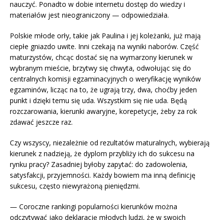
nauczyć. Ponadto w dobie internetu dostęp do wiedzy i
materiałów jest nieograniczony — odpowiedziała.
Polskie młode orły, takie jak Paulina i jej koleżanki, już mają
ciepłe gniazdo uwite. Inni czekają na wyniki naborów. Część
maturzystów, chcąc dostać się na wymarzony kierunek w
wybranym mieście, brzytwy się chwyta, odwołując się do
centralnych komisji egzaminacyjnych o weryfikację wyników
egzaminów, licząc na to, że ugrają trzy, dwa, choćby jeden
punkt i dzięki temu się uda. Wszystkim się nie uda. Będą
rozczarowania, kierunki awaryjne, korepetycje, żeby za rok
zdawać jeszcze raz.
Czy wszyscy, niezależnie od rezultatów maturalnych, wybierają
kierunek z nadzieją, że dyplom przybliży ich do sukcesu na
rynku pracy? Zasadniej byłoby zapytać: do zadowolenia,
satysfakcji, przyjemności. Każdy bowiem ma inną definicję
sukcesu, często niewyrażoną pieniędzmi.
— Coroczne rankingi popularności kierunków można
odczytywać jako deklarację młodych ludzi, że w swoich