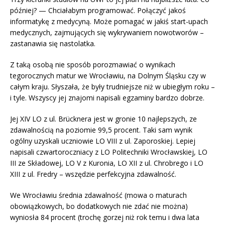
później? — Chciałabym programować. Połączyć jakoś
informatykę z medycyną. Może pomagać w jakiś start-upach
medycznych, zajmujących się wykrywaniem nowotworów –
zastanawia się nastolatka.
Z taką osobą nie sposób porozmawiać o wynikach
tegorocznych matur we Wrocławiu, na Dolnym Śląsku czy w
całym kraju. Słyszała, że były trudniejsze niż w ubiegłym roku –
i tyle. Wszyscy jej znajomi napisali egzaminy bardzo dobrze.
Jej XIV LO z ul. Brücknera jest w gronie 10 najlepszych, ze
zdawalnością na poziomie 99,5 procent. Taki sam wynik
ogólny uzyskali uczniowie LO VIII z ul. Zaporoskiej. Lepiej
napisali czwartoroczniacy z LO Politechniki Wrocławskiej, LO
III ze Składowej, LO V z Kuronia, LO XII z ul. Chrobrego i LO
XIII z ul. Fredry – wszędzie perfekcyjna zdawalność.
We Wrocławiu średnia zdawalność (mowa o maturach
obowiązkowych, bo dodatkowych nie zdać nie można)
wyniosła 84 procent (trochę gorzej niż rok temu i dwa lata