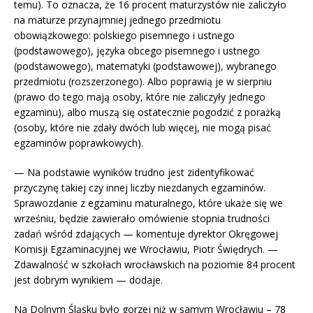
temu). To oznacza, że 16 procent maturzystów nie zaliczyło
na maturze przynajmniej jednego przedmiotu
obowiązkowego: polskiego pisemnego i ustnego
(podstawowego), języka obcego pisemnego i ustnego
(podstawowego), matematyki (podstawowej), wybranego
przedmiotu (rozszerzonego). Albo poprawią je w sierpniu
(prawo do tego mają osoby, które nie zaliczyły jednego
egzaminu), albo muszą się ostatecznie pogodzić z porażką
(osoby, które nie zdały dwóch lub więcej, nie mogą pisać
egzaminów poprawkowych).
— Na podstawie wyników trudno jest zidentyfikować
przyczynę takiej czy innej liczby niezdanych egzaminów.
Sprawozdanie z egzaminu maturalnego, które ukaże się we
wrześniu, będzie zawierało omówienie stopnia trudności
zadań wśród zdających — komentuje dyrektor Okręgowej
Komisji Egzaminacyjnej we Wrocławiu, Piotr Świędrych. —
Zdawalność w szkołach wrocławskich na poziomie 84 procent
jest dobrym wynikiem — dodaje.
Na Dolnym Śląsku było gorzej niż w samym Wrocławiu – 78