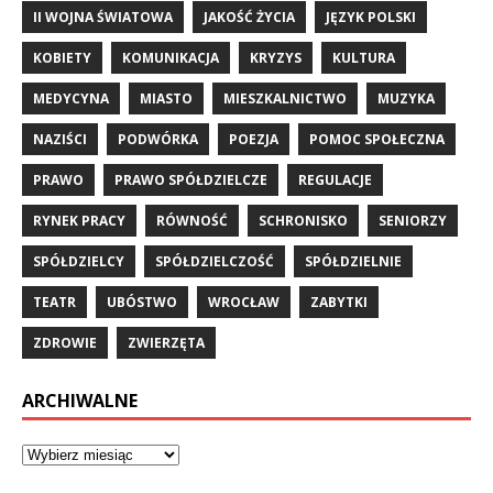
II WOJNA ŚWIATOWA
JAKOŚĆ ŻYCIA
JĘZYK POLSKI
KOBIETY
KOMUNIKACJA
KRYZYS
KULTURA
MEDYCYNA
MIASTO
MIESZKALNICTWO
MUZYKA
NAZIŚCI
PODWÓRKA
POEZJA
POMOC SPOŁECZNA
PRAWO
PRAWO SPÓŁDZIELCZE
REGULACJE
RYNEK PRACY
RÓWNOŚĆ
SCHRONISKO
SENIORZY
SPÓŁDZIELCY
SPÓŁDZIELCZOŚĆ
SPÓŁDZIELNIE
TEATR
UBÓSTWO
WROCŁAW
ZABYTKI
ZDROWIE
ZWIERZĘTA
ARCHIWALNE