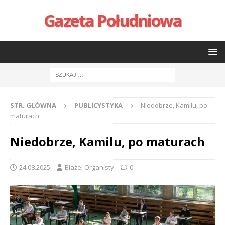
Gazeta Południowa
STR. GŁÓWNA
PUBLICYSTYKA
Niedobrze, Kamilu, po
maturach
Niedobrze, Kamilu, po maturach
24.08.2025
Błażej Organisty
0