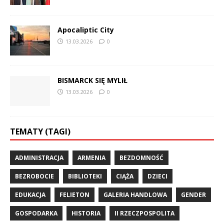
Apocaliptic City
13.03.2026
0
BISMARCK SIĘ MYLIŁ
13.03.2026
0
TEMATY (TAGI)
ADMINISTRACJA
ARMENIA
BEZDOMNOŚĆ
BEZROBOCIE
BIBLIOTEKI
CIĄŻA
DZIECI
EDUKACJA
FELIETON
GALERIA HANDLOWA
GENDER
GOSPODARKA
HISTORIA
II RZECZPOSPOLITA