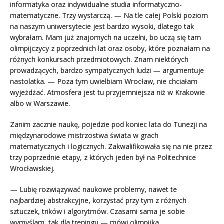
informatyka oraz indywidualne studia informatyczno-
matematyczne. Trzy wystarczą. — Na tle całej Polski poziom
na naszym uniwersytecie jest bardzo wysoki, dlatego tak
wybrałam. Mam już znajomych na uczelni, bo uczą się tam
olimpijczycy z poprzednich lat oraz osoby, które poznałam na
różnych konkursach przedmiotowych. Znam niektórych
prowadzących, bardzo sympatycznych ludzi — argumentuje
nastolatka. — Poza tym uwielbiam Wrocław, nie chciałam
wyjeżdżać. Atmosfera jest tu przyjemniejsza niż w Krakowie
albo w Warszawie.
Zanim zacznie naukę, pojedzie pod koniec lata do Tunezji na
międzynarodowe mistrzostwa świata w grach
matematycznych i logicznych. Zakwalifikowała się na nie przez
trzy poprzednie etapy, z których jeden był na Politechnice
Wrocławskiej.
— Lubię rozwiązywać naukowe problemy, nawet te
najbardziej abstrakcyjne, korzystać przy tym z różnych
sztuczek, trików i algorytmów. Czasami sama je sobie
wymyślam, tak dla treningu — mówi olimpijka.