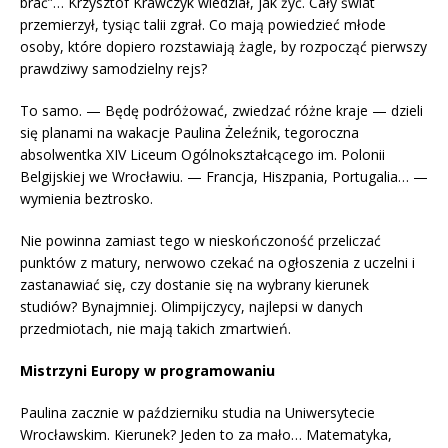
brać”… Krzysztof Krawczyk wiedział, jak żyć. Cały świat
przemierzył, tysiąc talii zgrał. Co mają powiedzieć młode
osoby, które dopiero rozstawiają żagle, by rozpocząć pierwszy
prawdziwy samodzielny rejs?
To samo. — Będę podróżować, zwiedzać różne kraje — dzieli
się planami na wakacje Paulina Żeleźnik, tegoroczna
absolwentka XIV Liceum Ogólnokształcącego im. Polonii
Belgijskiej we Wrocławiu. — Francja, Hiszpania, Portugalia… —
wymienia beztrosko.
Nie powinna zamiast tego w nieskończoność przeliczać
punktów z matury, nerwowo czekać na ogłoszenia z uczelni i
zastanawiać się, czy dostanie się na wybrany kierunek
studiów? Bynajmniej. Olimpijczycy, najlepsi w danych
przedmiotach, nie mają takich zmartwień.
Mistrzyni Europy w programowaniu
Paulina zacznie w październiku studia na Uniwersytecie
Wrocławskim. Kierunek? Jeden to za mało… Matematyka,