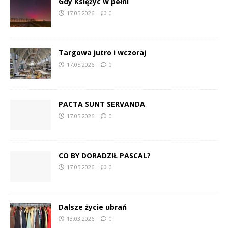
Gdy Księżyc w pełni
17.05.2026
0
Targowa jutro i wczoraj
17.05.2026
0
PACTA SUNT SERVANDA
17.05.2026
0
CO BY DORADZIŁ PASCAL?
17.05.2026
0
Dalsze życie ubrań
13.03.2026
0