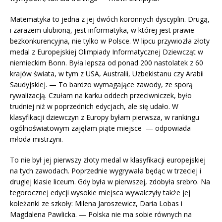
Matematyka to jedna z jej dwóch koronnych dyscyplin. Drugą,
i zarazem ulubioną, jest informatyka, w której jest prawie
bezkonkurencyjna, nie tylko w Polsce. W lipcu przywiozła złoty
medal z Europejskiej Olimpiady Informatycznej Dziewcząt w
niemieckim Bonn. Była lepsza od ponad 200 nastolatek z 60
krajów świata, w tym z USA, Australii, Uzbekistanu czy Arabii
Saudyjskiej. — To bardzo wymagające zawody, ze sporą
rywalizacją. Czułam na karku oddech przeciwniczek, było
trudniej niż w poprzednich edycjach, ale się udało. W
klasyfikacji dziewczyn z Europy byłam pierwsza, w rankingu
ogólnoświatowym zajęłam piąte miejsce — odpowiada
młoda mistrzyni.
To nie był jej pierwszy złoty medal w klasyfikacji europejskiej
na tych zawodach. Poprzednie wygrywała będąc w trzeciej i
drugiej klasie liceum. Gdy była w pierwszej, zdobyła srebro. Na
tegorocznej edycji wysokie miejsca wywalczyły także jej
koleżanki ze szkoły: Milena Jaroszewicz, Daria Lobas i
Magdalena Pawlicka. — Polska nie ma sobie równych na