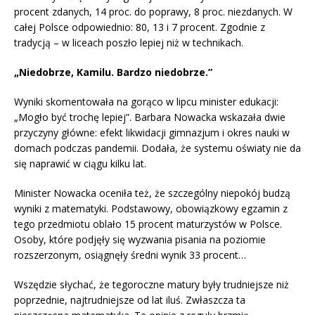
procent zdanych, 14 proc. do poprawy, 8 proc. niezdanych. W
całej Polsce odpowiednio: 80, 13 i 7 procent. Zgodnie z
tradycją – w liceach poszło lepiej niż w technikach.
„Niedobrze, Kamilu. Bardzo niedobrze.”
Wyniki skomentowała na gorąco w lipcu minister edukacji:
„Mogło być trochę lepiej”. Barbara Nowacka wskazała dwie
przyczyny główne: efekt likwidacji gimnazjum i okres nauki w
domach podczas pandemii. Dodała, że systemu oświaty nie da
się naprawić w ciągu kilku lat.
Minister Nowacka oceniła też, że szczególny niepokój budzą
wyniki z matematyki. Podstawowy, obowiązkowy egzamin z
tego przedmiotu oblało 15 procent maturzystów w Polsce.
Osoby, które podjęły się wyzwania pisania na poziomie
rozszerzonym, osiągnęły średni wynik 33 procent…
Wszędzie słychać, że tegoroczne matury były trudniejsze niż
poprzednie, najtrudniejsze od lat iluś. Zwłaszcza ta