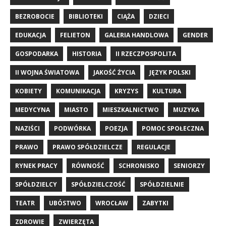
BEZROBOCIE
BIBLIOTEKI
CIĄŻA
DZIECI
EDUKACJA
FELIETON
GALERIA HANDLOWA
GENDER
GOSPODARKA
HISTORIA
II RZECZPOSPOLITA
II WOJNA ŚWIATOWA
JAKOŚĆ ŻYCIA
JĘZYK POLSKI
KOBIETY
KOMUNIKACJA
KRYZYS
KULTURA
MEDYCYNA
MIASTO
MIESZKALNICTWO
MUZYKA
NAZIŚCI
PODWÓRKA
POEZJA
POMOC SPOŁECZNA
PRAWO
PRAWO SPÓŁDZIELCZE
REGULACJE
RYNEK PRACY
RÓWNOŚĆ
SCHRONISKO
SENIORZY
SPÓŁDZIELCY
SPÓŁDZIELCZOŚĆ
SPÓŁDZIELNIE
TEATR
UBÓSTWO
WROCŁAW
ZABYTKI
ZDROWIE
ZWIERZĘTA