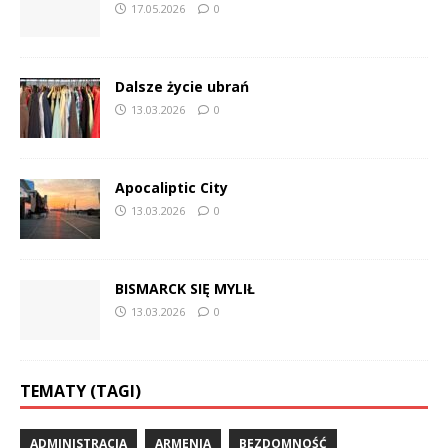
17.05.2026
0
Dalsze życie ubrań
13.03.2026
0
Apocaliptic City
13.03.2026
0
BISMARCK SIĘ MYLIŁ
13.03.2026
0
TEMATY (TAGI)
ADMINISTRACJA
ARMENIA
BEZDOMNOŚĆ