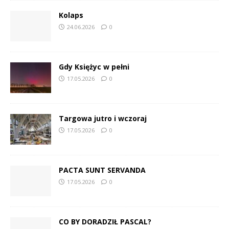
Kolaps
24.06.2026
0
Gdy Księżyc w pełni
17.05.2026
0
Targowa jutro i wczoraj
17.05.2026
0
PACTA SUNT SERVANDA
17.05.2026
0
CO BY DORADZIŁ PASCAL?