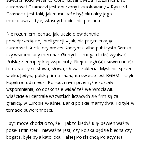
europoseł Czarnecki jest oburzony i zszokowany – Ryszard
Czarnecki jest taki, jakim mu każe być aktualny jego
mocodawca i tyle, własnych opinii nie posiada.
Nie rozumiem jednak, jak ludzie o ewidentnie
ponadprzeciętnej inteligencji – jak, nie przymierzając
europoseł Kurski czy prezes Kaczyński albo publicysta Semka
czy wspomniany mecenas Giertych – mogą chcieć wypisać
Polskę z europejskiej wspólnoty. Niepodległość i suwerenność
to dzisiaj tylko słowa, słowa, słowa. Zaklęcia. Myślenie sprzed
wieku. Jedyną polską firmą znaną na świecie jest KGHM – czyli
kopalnia rud miedzi. Po rodzimym przemyśle zostały
wspomnienia, co doskonale widać też we Wrocławiu:
właściciele i centrale wszystkich liczących się firm są za
granicą, w Europie właśnie. Banki polskie mamy dwa. To tyle w
temacie suwerenności.
I być może chodzi o to, że – jak to kiedyś ujął pewien ważny
poseł i minister – nieważne jest, czy Polska będzie biedna czy
bogata, byle była katolicka. Takiej Polski chcą Polacy? Na