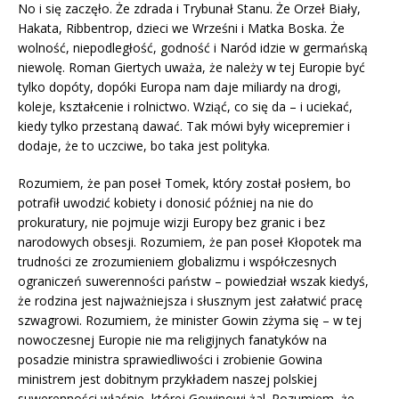
No i się zaczęło. Że zdrada i Trybunał Stanu. Że Orzeł Biały,
Hakata, Ribbentrop, dzieci we Wrześni i Matka Boska. Że
wolność, niepodległość, godność i Naród idzie w germańską
niewolę. Roman Giertych uważa, że należy w tej Europie być
tylko dopóty, dopóki Europa nam daje miliardy na drogi,
koleje, kształcenie i rolnictwo. Wziąć, co się da – i uciekać,
kiedy tylko przestaną dawać. Tak mówi były wicepremier i
dodaje, że to uczciwe, bo taka jest polityka.
Rozumiem, że pan poseł Tomek, który został posłem, bo
potrafił uwodzić kobiety i donosić później na nie do
prokuratury, nie pojmuje wizji Europy bez granic i bez
narodowych obsesji. Rozumiem, że pan poseł Kłopotek ma
trudności ze zrozumieniem globalizmu i współczesnych
ograniczeń suwerenności państw – powiedział wszak kiedyś,
że rodzina jest najważniejsza i słusznym jest załatwić pracę
szwagrowi. Rozumiem, że minister Gowin zżyma się – w tej
nowoczesnej Europie nie ma religijnych fanatyków na
posadzie ministra sprawiedliwości i zrobienie Gowina
ministrem jest dobitnym przykładem naszej polskiej
suwerenności właśnie, której Gowinowi żal. Rozumiem, że