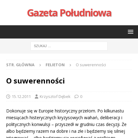
Gazeta Południowa
STR. GŁÓWNA
FELIETON
O suwerenności
O suwerenności
15.12.2011
Krzysztof Dębek
0
Dokonuje się w Europie historyczny przełom. Po kilkunastu
miesiącach histerycznych kryzysowych wahań, deliberacji i
politycznych konwulsji – przyszedł w grudniu czas decyzji. Że
albo będziemy razem na dobre i na złe i będziemy się silniej
integrować – albo będziemy się wycofywać z wielkiego