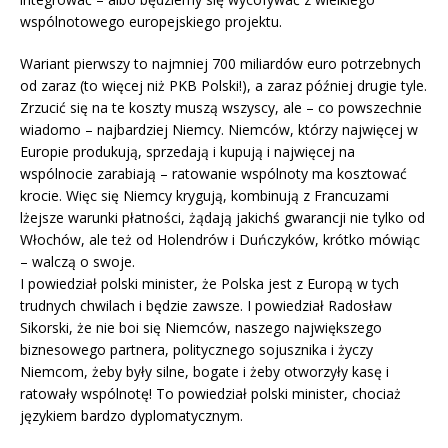
wspólnotowego europejskiego projektu.
Wariant pierwszy to najmniej 700 miliardów euro potrzebnych
od zaraz (to więcej niż PKB Polski!), a zaraz później drugie tyle.
Zrzucić się na te koszty muszą wszyscy, ale – co powszechnie
wiadomo – najbardziej Niemcy. Niemców, którzy najwięcej w
Europie produkują, sprzedają i kupują i najwięcej na
wspólnocie zarabiają – ratowanie wspólnoty ma kosztować
krocie. Więc się Niemcy krygują, kombinują z Francuzami
lżejsze warunki płatności, żądają jakichś gwarancji nie tylko od
Włochów, ale też od Holendrów i Duńczyków, krótko mówiąc
– walczą o swoje.
I powiedział polski minister, że Polska jest z Europą w tych
trudnych chwilach i będzie zawsze. I powiedział Radosław
Sikorski, że nie boi się Niemców, naszego największego
biznesowego partnera, politycznego sojusznika i życzy
Niemcom, żeby były silne, bogate i żeby otworzyły kasę i
ratowały wspólnotę! To powiedział polski minister, chociaż
językiem bardzo dyplomatycznym.