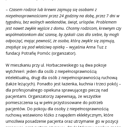
–
Czasem rodzice lub krewni zajmują się osobami z
niepełnosprawnościami przez 24 godziny na dobę, przez 7 dni w
tygodniu, bez wolnych weekendów, świąt, urlopów. Problemem
jest nawet zwykłe wyjście z domu. Chcemy rodzicom, krewnym czy
współmałżonkom dać szansę, by zyskali czas dla siebie, by mogli
odpocząć, mając pewność, że osoba, którą zwykle się zajmują,
znajduje się pod właściwą opieką
– wyjaśnia Anna Tuz z
fundacji Potrafię Pomóc (organizator).
W mieszkaniu przy ul. Horbaczewskiego są dwa pokoje
wytchnień: jeden dla osób z niepełnosprawnością
intelektualną, drugi dla osób z niepełnosprawnością ruchową
(także leżących). Ponadto jest łazienka, kuchnia i trzeci pokój –
dla profesjonalnego opiekuna sprawującego pieczę nad
pacjentami. Organizatorzy zapewniają, że wszystkie
pomieszczenia są w pełni przystosowane do potrzeb
pacjentów. Do pokoju dla osoby z niepełnosprawnością
ruchową wstawiono łóżko z napędem eklektycznym, które
umożliwia posadzenie pacjenta oraz utrzymanie go w pozycji