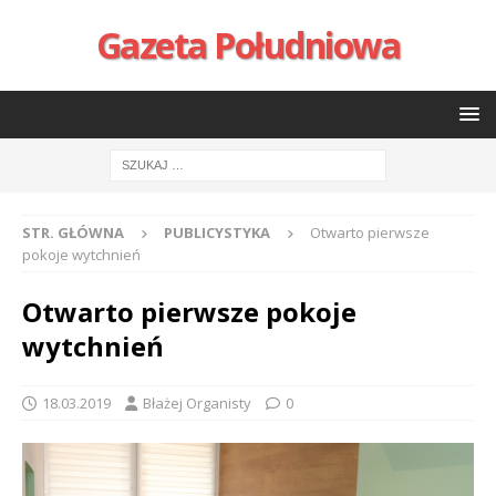
Gazeta Południowa
STR. GŁÓWNA
PUBLICYSTYKA
Otwarto pierwsze
pokoje wytchnień
Otwarto pierwsze pokoje
wytchnień
18.03.2019
Błażej Organisty
0