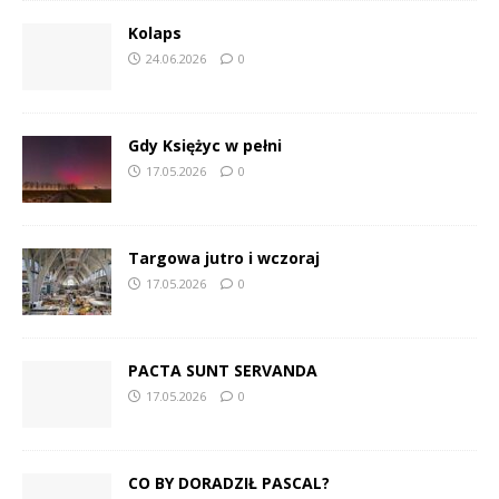
Kolaps
24.06.2026
0
Gdy Księżyc w pełni
17.05.2026
0
Targowa jutro i wczoraj
17.05.2026
0
PACTA SUNT SERVANDA
17.05.2026
0
CO BY DORADZIŁ PASCAL?