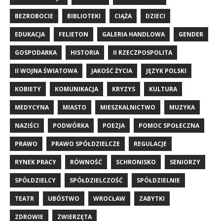
BEZROBOCIE
BIBLIOTEKI
CIĄŻA
DZIECI
EDUKACJA
FELIETON
GALERIA HANDLOWA
GENDER
GOSPODARKA
HISTORIA
II RZECZPOSPOLITA
II WOJNA ŚWIATOWA
JAKOŚĆ ŻYCIA
JĘZYK POLSKI
KOBIETY
KOMUNIKACJA
KRYZYS
KULTURA
MEDYCYNA
MIASTO
MIESZKALNICTWO
MUZYKA
NAZIŚCI
PODWÓRKA
POEZJA
POMOC SPOŁECZNA
PRAWO
PRAWO SPÓŁDZIELCZE
REGULACJE
RYNEK PRACY
RÓWNOŚĆ
SCHRONISKO
SENIORZY
SPÓŁDZIELCY
SPÓŁDZIELCZOŚĆ
SPÓŁDZIELNIE
TEATR
UBÓSTWO
WROCŁAW
ZABYTKI
ZDROWIE
ZWIERZĘTA