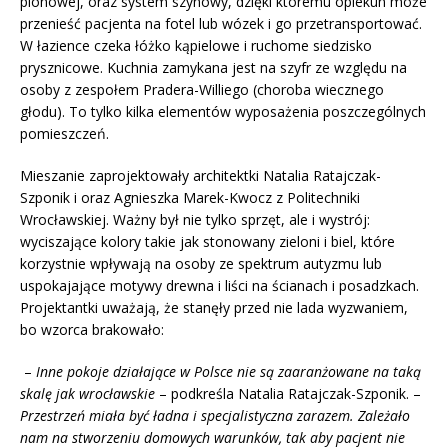
pionowej, oraz system szynowy, dzięki któremu opiekun może
przenieść pacjenta na fotel lub wózek i go przetransportować.
W łazience czeka łóżko kąpielowe i ruchome siedzisko
prysznicowe. Kuchnia zamykana jest na szyfr ze względu na
osoby z zespołem Pradera-Williego (choroba wiecznego
głodu). To tylko kilka elementów wyposażenia poszczególnych
pomieszczeń.
Mieszanie zaprojektowały architektki Natalia Ratajczak-
Szponik i oraz Agnieszka Marek-Kwocz z Politechniki
Wrocławskiej. Ważny był nie tylko sprzęt, ale i wystrój:
wyciszające kolory takie jak stonowany zieloni i biel, które
korzystnie wpływają na osoby ze spektrum autyzmu lub
uspokajające motywy drewna i liści na ścianach i posadzkach.
Projektantki uważają, że stanęły przed nie lada wyzwaniem,
bo wzorca brakowało:
–
Inne pokoje działające w Polsce nie są zaaranżowane na taką
skalę jak wrocławskie
– podkreśla Natalia Ratajczak-Szponik. –
Przestrzeń miała być ładna i specjalistyczna zarazem. Zależało
nam na stworzeniu domowych warunków, tak aby pacjent nie