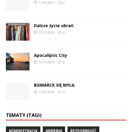
17.05.2026
0
Dalsze życie ubrań
13.03.2026
0
Apocaliptic City
13.03.2026
0
BISMARCK SIĘ MYLIŁ
13.03.2026
0
TEMATY (TAGI)
ADMINISTRACJA
ARMENIA
BEZDOMNOŚĆ