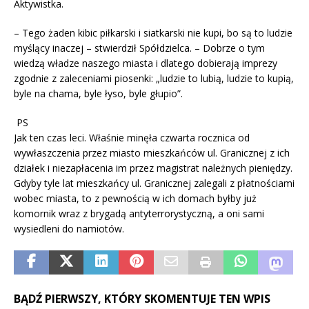
Aktywistka.
– Tego żaden kibic piłkarski i siatkarski nie kupi, bo są to ludzie
myślący inaczej – stwierdził Spółdzielca. – Dobrze o tym
wiedzą władze naszego miasta i dlatego dobierają imprezy
zgodnie z zaleceniami piosenki: „ludzie to lubią, ludzie to kupią,
byle na chama, byle łyso, byle głupio”.
PS
Jak ten czas leci. Właśnie minęła czwarta rocznica od
wywłaszczenia przez miasto mieszkańców ul. Granicznej z ich
działek i niezapłacenia im przez magistrat należnych pieniędzy.
Gdyby tyle lat mieszkańcy ul. Granicznej zalegali z płatnościami
wobec miasta, to z pewnością w ich domach byłby już
komornik wraz z brygadą antyterrorystyczną, a oni sami
wysiedleni do namiotów.
BĄDŹ PIERWSZY, KTÓRY SKOMENTUJE TEN WPIS