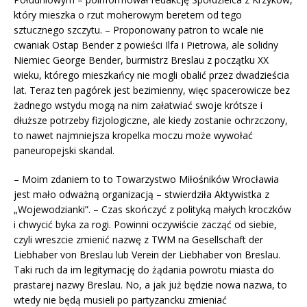
który mieszka o rzut moherowym beretem od tego
sztucznego szczytu. – Proponowany patron to wcale nie
cwaniak Ostap Bender z powieści Ilfa i Pietrowa, ale solidny
Niemiec George Bender, burmistrz Breslau z początku XX
wieku, którego mieszkańcy nie mogli obalić przez dwadzieścia
lat. Teraz ten pagórek jest bezimienny, więc spacerowicze bez
żadnego wstydu mogą na nim załatwiać swoje krótsze i
dłuższe potrzeby fizjologiczne, ale kiedy zostanie ochrzczony,
to nawet najmniejsza kropelka moczu może wywołać
paneuropejski skandal.
– Moim zdaniem to to Towarzystwo Miłośników Wrocławia
jest mało odważną organizacją – stwierdziła Aktywistka z
„Wojewodzianki”. – Czas skończyć z polityką małych kroczków
i chwycić byka za rogi. Powinni oczywiście zacząć od siebie,
czyli wreszcie zmienić nazwę z TWM na Gesellschaft der
Liebhaber von Breslau lub Verein der Liebhaber von Breslau.
Taki ruch da im legitymację do żądania powrotu miasta do
prastarej nazwy Breslau. No, a jak już będzie nowa nazwa, to
wtedy nie będą musieli po partyzancku zmieniać