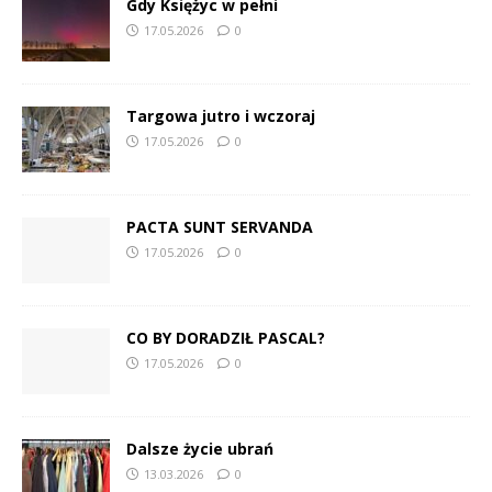
Gdy Księżyc w pełni
17.05.2026
0
Targowa jutro i wczoraj
17.05.2026
0
PACTA SUNT SERVANDA
17.05.2026
0
CO BY DORADZIŁ PASCAL?
17.05.2026
0
Dalsze życie ubrań
13.03.2026
0