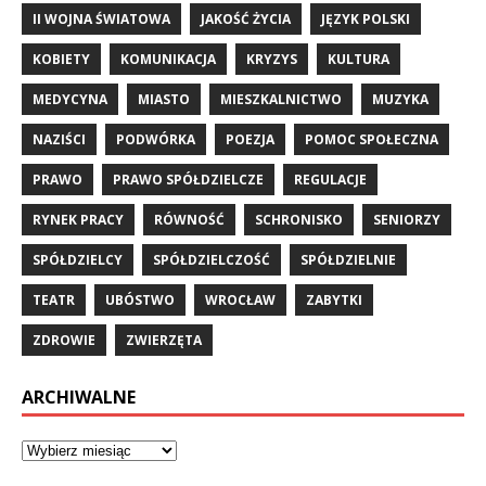
II WOJNA ŚWIATOWA
JAKOŚĆ ŻYCIA
JĘZYK POLSKI
KOBIETY
KOMUNIKACJA
KRYZYS
KULTURA
MEDYCYNA
MIASTO
MIESZKALNICTWO
MUZYKA
NAZIŚCI
PODWÓRKA
POEZJA
POMOC SPOŁECZNA
PRAWO
PRAWO SPÓŁDZIELCZE
REGULACJE
RYNEK PRACY
RÓWNOŚĆ
SCHRONISKO
SENIORZY
SPÓŁDZIELCY
SPÓŁDZIELCZOŚĆ
SPÓŁDZIELNIE
TEATR
UBÓSTWO
WROCŁAW
ZABYTKI
ZDROWIE
ZWIERZĘTA
ARCHIWALNE