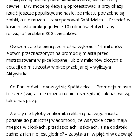
dawne TMW może tę decyzję oprotestować, a przy okazji
rzucić jeszcze populistyczne hasło, że miastu potrzebne są
żłobki, a nie muzea – zaproponował Spółdzielca. – Przecież w
kasie miasta brakuje jedynie 10 milionów złotych, aby
rozwiązać problem 300 dzieciaków.
– Owszem, ale te pieniądze można wykroić z 16 milionów
złotych przeznaczonych na promocję miasta przed
mistrzostwami w piłce kopanej lub z 8 milionów złotych z
dotacji do mistrzostw w piłce przebijanej – wyliczyła
Aktywistka.
– Co Pani mówi – obruszył się Spółdzielca. – Promocja miasta
to rzecz święta i nie można na niej oszczędzać. Jak nas widzą,
tak o nas piszą.
– Ale czy nie byłoby znakomitą reklamą naszego miasta
podanie do publicznej wiadomości, że wszystkie dzieci mają
miejsca w żłobkach, przedszkolach i szkołach, a na dodatek
żadne z nich nie jest głodne? – zapytała ni w pięć ni w dziewięć