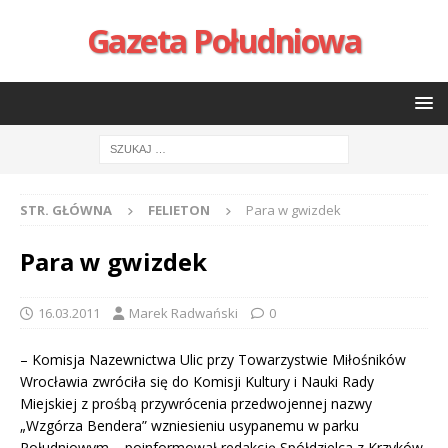
Gazeta Południowa
STR. GŁÓWNA
FELIETON
Para w gwizdek
Para w gwizdek
16.03.2011
Marek Radwański
0
– Komisja Nazewnictwa Ulic przy Towarzystwie Miłośników
Wrocławia zwróciła się do Komisji Kultury i Nauki Rady
Miejskiej z prośbą przywrócenia przedwojennej nazwy
„Wzgórza Bendera” wzniesieniu usypanemu w parku
Południowym – poinformował redakcję Spółdzielca z Krzyków,