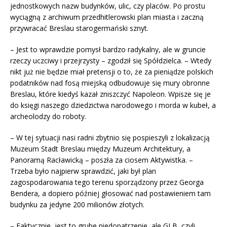
jednostkowych nazw budynków, ulic, czy placów. Po prostu
wyciągną z archiwum przedhitlerowski plan miasta i zaczną
przywracać Breslau starogermański sznyt.
– Jest to wprawdzie pomysł bardzo radykalny, ale w gruncie
rzeczy uczciwy i przejrzysty – zgodził się Spółdzielca. – Wtedy
nikt już nie będzie miał pretensji o to, że za pieniądze polskich
podatników nad fosą miejską odbudowuje się mury obronne
Breslau, które kiedyś kazał zniszczyć Napoleon. Wpisze się je
do księgi naszego dziedzictwa narodowego i morda w kubeł, a
archeolodzy do roboty.
– W tej sytuacji nasi radni zbytnio się pospieszyli z lokalizacją
Muzeum Stadt Breslau między Muzeum Architektury, a
Panoramą Racławicką – poszła za ciosem Aktywistka. –
Trzeba było najpierw sprawdzić, jaki był plan
zagospodarowania tego terenu sporządzony przez Georga
Bendera, a dopiero później głosować nad postawieniem tam
budynku za jedyne 200 milionów złotych.
– Faktycznie, jest to grube niedopatrzenie, ale GLB, czyli