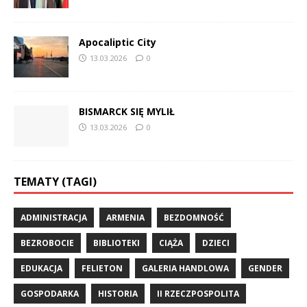
Apocaliptic City
13.03.2026
0
BISMARCK SIĘ MYLIŁ
13.03.2026
0
TEMATY (TAGI)
ADMINISTRACJA
ARMENIA
BEZDOMNOŚĆ
BEZROBOCIE
BIBLIOTEKI
CIĄŻA
DZIECI
EDUKACJA
FELIETON
GALERIA HANDLOWA
GENDER
GOSPODARKA
HISTORIA
II RZECZPOSPOLITA