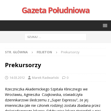
Gazeta Południowa
STR. GŁÓWNA
FELIETON
Prekursorzy
Prekursorzy
14.03.2012
Marek Radwański
0
Rzeczniczka Akademickiego Szpitala Klinicznego we
Wrocławiu, Agnieszka Czajkowska, oświadczyła
dziennikarzowi śledczemu z „Super Expressu”, że jej
imienniczka (ale nie członek rodziny) została zbadana przez
doświadczonego lekarza. Gdyby więc lekarz stwierdził u niej