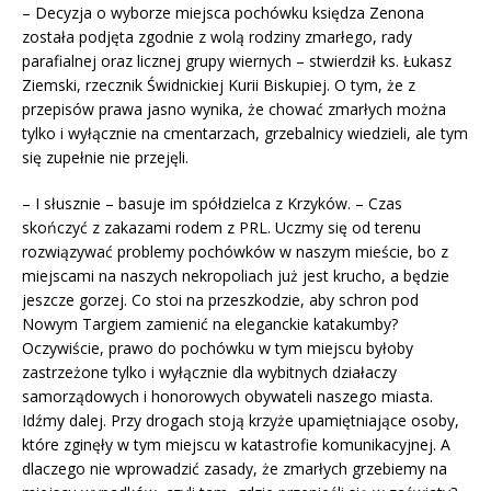
– Decyzja o wyborze miejsca pochówku księdza Zenona
została podjęta zgodnie z wolą rodziny zmarłego, rady
parafialnej oraz licznej grupy wiernych – stwierdził ks. Łukasz
Ziemski, rzecznik Świdnickiej Kurii Biskupiej. O tym, że z
przepisów prawa jasno wynika, że chować zmarłych można
tylko i wyłącznie na cmentarzach, grzebalnicy wiedzieli, ale tym
się zupełnie nie przejęli.
– I słusznie – basuje im spółdzielca z Krzyków. – Czas
skończyć z zakazami rodem z PRL. Uczmy się od terenu
rozwiązywać problemy pochówków w naszym mieście, bo z
miejscami na naszych nekropoliach już jest krucho, a będzie
jeszcze gorzej. Co stoi na przeszkodzie, aby schron pod
Nowym Targiem zamienić na eleganckie katakumby?
Oczywiście, prawo do pochówku w tym miejscu byłoby
zastrzeżone tylko i wyłącznie dla wybitnych działaczy
samorządowych i honorowych obywateli naszego miasta.
Idźmy dalej. Przy drogach stoją krzyże upamiętniające osoby,
które zginęły w tym miejscu w katastrofie komunikacyjnej. A
dlaczego nie wprowadzić zasady, że zmarłych grzebiemy na