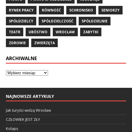
RYNEK PRACY
RÓWNOŚĆ
SCHRONISKO
SENIORZY
SPÓŁDZIELCY
SPÓŁDZIELCZOŚĆ
SPÓŁDZIELNIE
TEATR
UBÓSTWO
WROCŁAW
ZABYTKI
ZDROWIE
ZWIERZĘTA
ARCHIWALNE
NAJNOWSZE ARTYKUŁY
Jak turyści widzą Wrocław
CZŁOWIEK JEST ZŁY
Kolaps