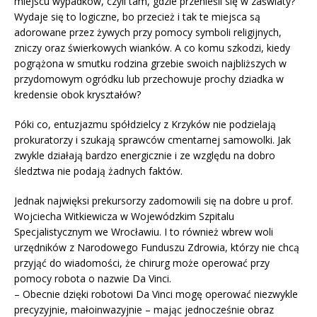
miejscu wypadków, czyli tam, gdzie przenieśli się w zaświaty?
Wydaje się to logiczne, bo przecież i tak te miejsca są
adorowane przez żywych przy pomocy symboli religijnych,
zniczy oraz świerkowych wianków. A co komu szkodzi, kiedy
pogrążona w smutku rodzina grzebie swoich najbliższych w
przydomowym ogródku lub przechowuje prochy dziadka w
kredensie obok kryształów?
Póki co, entuzjazmu spółdzielcy z Krzyków nie podzielają
prokuratorzy i szukają sprawców cmentarnej samowolki. Jak
zwykle działają bardzo energicznie i ze względu na dobro
śledztwa nie podają żadnych faktów.
Jednak najwięksi prekursorzy zadomowili się na dobre u prof.
Wojciecha Witkiewicza w Wojewódzkim Szpitalu
Specjalistycznym we Wrocławiu. I to również wbrew woli
urzędników z Narodowego Funduszu Zdrowia, którzy nie chcą
przyjąć do wiadomości, że chirurg może operować przy
pomocy robota o nazwie Da Vinci.
– Obecnie dzięki robotowi Da Vinci mogę operować niezwykle
precyzyjnie, małoinwazyjnie – mając jednocześnie obraz