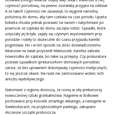
czynność porodową, na pewno zostałaby przyjęta na oddział.
A że takich czynności nie zauważył, to wygonił namolną
położnicę do domu, aby tam czekała na czas porodu. Uparta
kobieta chciała jednak postawić na swoim i natychmiast po
powrocie ze szpitala do domu zaczęła rodzić. Sąsiadki, które
usłyszały jej krzyki, zajęły się czynnym asystowaniem przy
porodzie i robiły to skutecznie do czasu przyjazdu karetki
pogotowia. No i w ten sposób na złość doświadczonemu
lekarzowi na świat przyszedł Mateuszek. Karetka zabrała
noworodka do szpitala, bo takie są przepisy. Czy prokuratura
postawi sąsiadkom (prekursorkom domowych porodów)
zarzut, że bez uprawnień dokonywały czynności medycznych,
to się jeszcze okaże. Na razie nie zastosowano wobec nich
aresztu wydobywczego.
Natomiast z regionu donoszą, że rosną w siłę prekursorzy
nowoczesnej sztuki grzebalnictwa. Najpierw w Bolkowie
pochowano przy kościele zmarłego wikarego, a następnie w
Świebodzicach, na przykościelnym parkingu, zakopano
doczesne szczątki proboszcza.