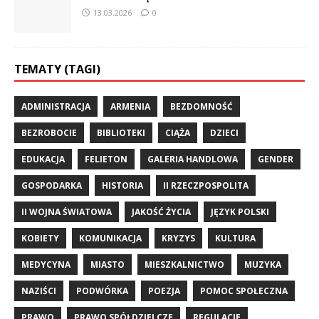
13.03.2026
0
TEMATY (TAGI)
ADMINISTRACJA
ARMENIA
BEZDOMNOŚĆ
BEZROBOCIE
BIBLIOTEKI
CIĄŻA
DZIECI
EDUKACJA
FELIETON
GALERIA HANDLOWA
GENDER
GOSPODARKA
HISTORIA
II RZECZPOSPOLITA
II WOJNA ŚWIATOWA
JAKOŚĆ ŻYCIA
JĘZYK POLSKI
KOBIETY
KOMUNIKACJA
KRYZYS
KULTURA
MEDYCYNA
MIASTO
MIESZKALNICTWO
MUZYKA
NAZIŚCI
PODWÓRKA
POEZJA
POMOC SPOŁECZNA
PRAWO
PRAWO SPÓŁDZIELCZE
REGULACJE