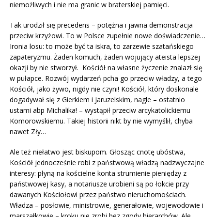
niemożliwych i nie ma granic w braterskiej pamięci.
Tak urodził się precedens – potężna i jawna demonstracja
przeciw krzyżowi. To w Polsce zupełnie nowe doświadczenie…
Ironia losu: to może być ta iskra, to zarzewie szatańskiego
zapateryzmu. Żaden komuch, żaden wojujący ateista lepszej
okazji by nie stworzył. Kościół na własne życzenie znalazł się
w pułapce. Rozwój wydarzeń pcha go przeciw władzy, a tego
Kościół, jako żywo, nigdy nie czyni! Kościół, który doskonale
dogadywał się z Gierkiem i Jaruzelskim, nagle – ostatnio
ustami abp Michalika! – wystąpił przeciw arcykatolickiemu
Komorowskiemu. Takiej historii nikt by nie wymyślił, chyba
nawet Zły…
Ale też niełatwo jest biskupom. Głosząc cnotę ubóstwa,
Kościół jednocześnie robi z państwową władzą nadzwyczajne
interesy: płyną na kościelne konta strumienie pieniędzy z
państwowej kasy, a notariusze urobieni są po łokcie przy
dawanych Kościołowi przez państwo nieruchomościach.
Władza – posłowie, ministrowie, generałowie, wojewodowie i
marszałkowie – kroku nie zrobi bez zgody hierarchów. Ale