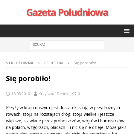
Gazeta Południowa
STR. GŁÓWNA
FELIETON
Się porobiło!
Się porobiło!
18.08.2010
Krzysztof Dębek
0
Krzyży w kraju naszym jest dostatek: stoją w przydrożnych
rowach, stoją na rozstajach dróg, stoją wielkie i jeszcze
większe, stawiane przez proboszczów, wójtów i burmistrzów
na polach, wzgórzach, placach – i nic się nie dzieje. Może jakiś
esteta albo ateista się zżyma, ale cichutko, trwożliwie, bo