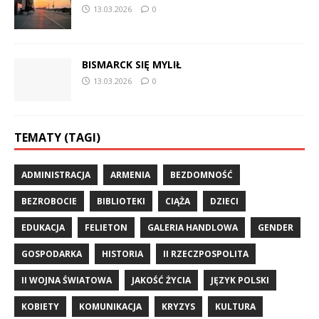
13.03.2026
0
BISMARCK SIĘ MYLIŁ
13.03.2026
0
TEMATY (TAGI)
ADMINISTRACJA
ARMENIA
BEZDOMNOŚĆ
BEZROBOCIE
BIBLIOTEKI
CIĄŻA
DZIECI
EDUKACJA
FELIETON
GALERIA HANDLOWA
GENDER
GOSPODARKA
HISTORIA
II RZECZPOSPOLITA
II WOJNA ŚWIATOWA
JAKOŚĆ ŻYCIA
JĘZYK POLSKI
KOBIETY
KOMUNIKACJA
KRYZYS
KULTURA