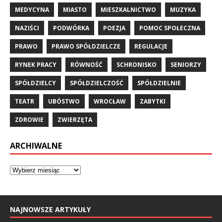
MEDYCYNA
MIASTO
MIESZKALNICTWO
MUZYKA
NAZIŚCI
PODWÓRKA
POEZJA
POMOC SPOŁECZNA
PRAWO
PRAWO SPÓŁDZIELCZE
REGULACJE
RYNEK PRACY
RÓWNOŚĆ
SCHRONISKO
SENIORZY
SPÓŁDZIELCY
SPÓŁDZIELCZOŚĆ
SPÓŁDZIELNIE
TEATR
UBÓSTWO
WROCŁAW
ZABYTKI
ZDROWIE
ZWIERZĘTA
ARCHIWALNE
NAJNOWSZE ARTYKUŁY