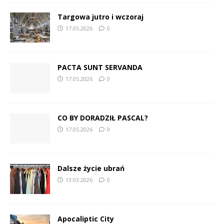
Targowa jutro i wczoraj
17.05.2026
0
PACTA SUNT SERVANDA
17.05.2026
0
CO BY DORADZIŁ PASCAL?
17.05.2026
0
Dalsze życie ubrań
13.03.2026
0
Apocaliptic City