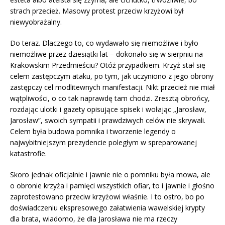
strach przecież. Masowy protest przeciw krzyżowi był
niewyobrażalny.
Do teraz. Dlaczego to, co wydawało się niemożliwe i było
niemożliwe przez dziesiątki lat – dokonało się w sierpniu na
Krakowskim Przedmieściu? Otóż przypadkiem. Krzyż stał się
celem zastępczym ataku, po tym, jak uczyniono z jego obrony
zastępczy cel modlitewnych manifestacji. Nikt przecież nie miał
wątpliwości, o co tak naprawdę tam chodzi. Zresztą obrońcy,
rozdając ulotki i gazety opisujące spisek i wołając „Jarosław,
Jarosław”, swoich sympatii i prawdziwych celów nie skrywali.
Celem była budowa pomnika i tworzenie legendy o
najwybitniejszym prezydencie poległym w spreparowanej
katastrofie.
Skoro jednak oficjalnie i jawnie nie o pomniku była mowa, ale
o obronie krzyża i pamięci wszystkich ofiar, to i jawnie i głośno
zaprotestowano przeciw krzyżowi właśnie. I to ostro, bo po
doświadczeniu ekspresowego załatwienia wawelskiej krypty
dla brata, wiadomo, że dla Jarosława nie ma rzeczy