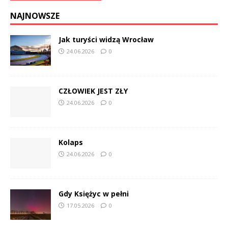
NAJNOWSZE
Jak turyści widzą Wrocław
24.06.2026
0
CZŁOWIEK JEST ZŁY
24.06.2026
0
Kolaps
24.06.2026
0
Gdy Księżyc w pełni
17.05.2026
0