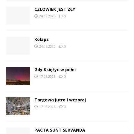
CZŁOWIEK JEST ZŁY
24.06.2026
0
Kolaps
24.06.2026
0
Gdy Księżyc w pełni
17.05.2026
0
Targowa jutro i wczoraj
17.05.2026
0
PACTA SUNT SERVANDA