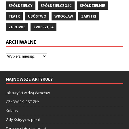
SPÓŁDZIELCY
SPÓŁDZIELCZOŚĆ
SPÓŁDZIELNIE
TEATR
UBÓSTWO
WROCŁAW
ZABYTKI
ZDROWIE
ZWIERZĘTA
ARCHIWALNE
NAJNOWSZE ARTYKUŁY
Jak turyści widzą Wrocław
CZŁOWIEK JEST ZŁY
Kolaps
Gdy Księżyc w pełni
Targowa jutro i wczoraj