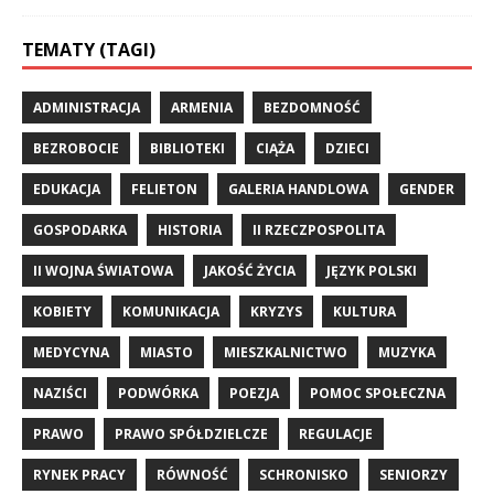
TEMATY (TAGI)
ADMINISTRACJA
ARMENIA
BEZDOMNOŚĆ
BEZROBOCIE
BIBLIOTEKI
CIĄŻA
DZIECI
EDUKACJA
FELIETON
GALERIA HANDLOWA
GENDER
GOSPODARKA
HISTORIA
II RZECZPOSPOLITA
II WOJNA ŚWIATOWA
JAKOŚĆ ŻYCIA
JĘZYK POLSKI
KOBIETY
KOMUNIKACJA
KRYZYS
KULTURA
MEDYCYNA
MIASTO
MIESZKALNICTWO
MUZYKA
NAZIŚCI
PODWÓRKA
POEZJA
POMOC SPOŁECZNA
PRAWO
PRAWO SPÓŁDZIELCZE
REGULACJE
RYNEK PRACY
RÓWNOŚĆ
SCHRONISKO
SENIORZY