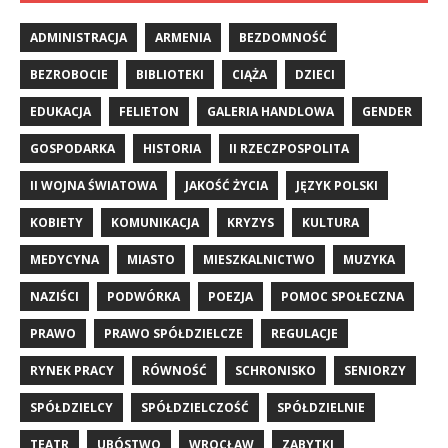
ADMINISTRACJA
ARMENIA
BEZDOMNOŚĆ
BEZROBOCIE
BIBLIOTEKI
CIĄŻA
DZIECI
EDUKACJA
FELIETON
GALERIA HANDLOWA
GENDER
GOSPODARKA
HISTORIA
II RZECZPOSPOLITA
II WOJNA ŚWIATOWA
JAKOŚĆ ŻYCIA
JĘZYK POLSKI
KOBIETY
KOMUNIKACJA
KRYZYS
KULTURA
MEDYCYNA
MIASTO
MIESZKALNICTWO
MUZYKA
NAZIŚCI
PODWÓRKA
POEZJA
POMOC SPOŁECZNA
PRAWO
PRAWO SPÓŁDZIELCZE
REGULACJE
RYNEK PRACY
RÓWNOŚĆ
SCHRONISKO
SENIORZY
SPÓŁDZIELCY
SPÓŁDZIELCZOŚĆ
SPÓŁDZIELNIE
TEATR
UBÓSTWO
WROCŁAW
ZABYTKI