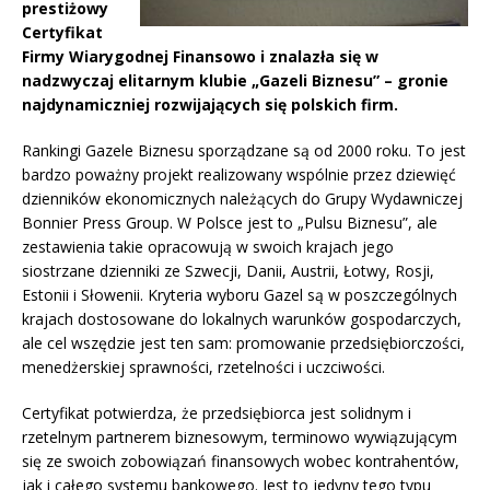
prestiżowy
Certyfikat
Firmy Wiarygodnej Finansowo i znalazła się w
nadzwyczaj elitarnym klubie „Gazeli Biznesu” – gronie
najdynamiczniej rozwijających się polskich firm.
Rankingi Gazele Biznesu sporządzane są od 2000 roku. To jest
bardzo poważny projekt realizowany wspólnie przez dziewięć
dzienników ekonomicznych należących do Grupy Wydawniczej
Bonnier Press Group. W Polsce jest to „Pulsu Biznesu”, ale
zestawienia takie opracowują w swoich krajach jego
siostrzane dzienniki ze Szwecji, Danii, Austrii, Łotwy, Rosji,
Estonii i Słowenii. Kryteria wyboru Gazel są w poszczególnych
krajach dostosowane do lokalnych warunków gospodarczych,
ale cel wszędzie jest ten sam: promowanie przedsiębiorczości,
menedżerskiej sprawności, rzetelności i uczciwości.
Certyfikat potwierdza, że przedsiębiorca jest solidnym i
rzetelnym partnerem biznesowym, terminowo wywiązującym
się ze swoich zobowiązań finansowych wobec kontrahentów,
jak i całego systemu bankowego. Jest to jedyny tego typu