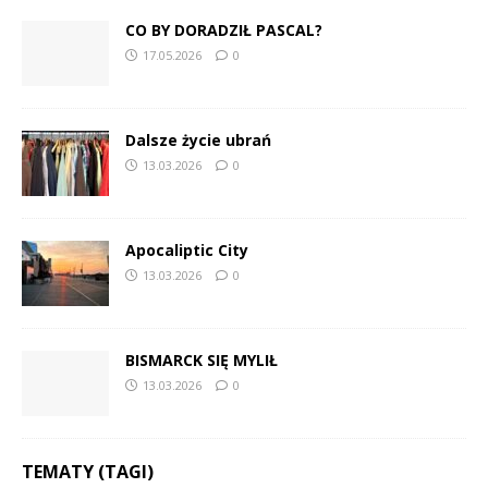
CO BY DORADZIŁ PASCAL?
17.05.2026
0
Dalsze życie ubrań
13.03.2026
0
Apocaliptic City
13.03.2026
0
BISMARCK SIĘ MYLIŁ
13.03.2026
0
TEMATY (TAGI)