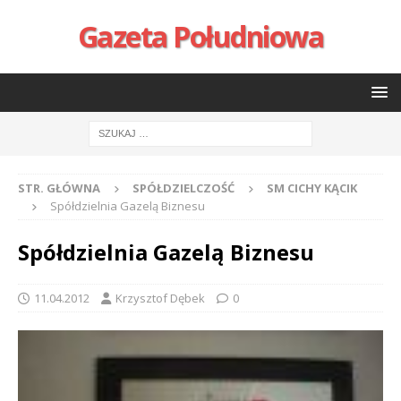
Gazeta Południowa
STR. GŁÓWNA
SPÓŁDZIELCZOŚĆ
SM CICHY KĄCIK
Spółdzielnia Gazelą Biznesu
Spółdzielnia Gazelą Biznesu
11.04.2012
Krzysztof Dębek
0