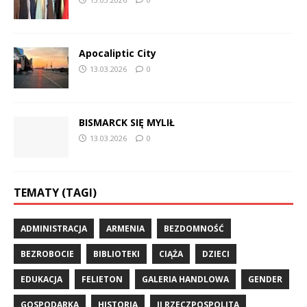
Apocaliptic City
13.03.2026
0
BISMARCK SIĘ MYLIŁ
13.03.2026
0
TEMATY (TAGI)
ADMINISTRACJA
ARMENIA
BEZDOMNOŚĆ
BEZROBOCIE
BIBLIOTEKI
CIĄŻA
DZIECI
EDUKACJA
FELIETON
GALERIA HANDLOWA
GENDER
GOSPODARKA
HISTORIA
II RZECZPOSPOLITA