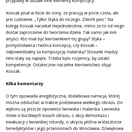
przypadły w udziale inne elementy kompozycji.
Kossak pisał w liście do żony, że pracują w pocie czoła, ale
jest cudownie. „Tylko Styka do niczego. Zdechł pies.” Na
kolegę Kossak narzekał niejednokrotnie, mimo że to od niego
dostał zaproszenie do tworzenia dzieła. Tak samo jak inni
artyści. Kto miał być kierownikiem tej grupy? Styka –
pomysłodawca i twórca koncepcji, czy Kossak –
odpowiedzialny za kompozycję malarską? Stosunki między
nimi stały się napięte. Trzeba było rozjemcy, by ustalić
kompetencje. Ostatecznie naczelne kierownictwo objął
Kossak.
Kilka komentarzy
O tym opowiada anegdotyczna, dodatkowa narracja, której
można odsłuchać w trakcie podziwiania wielkiego obrazu. Do
wyboru są jeszcze opowieści lwowska i malarska. Lwowska
mówi o burzliwych losach obrazu, o akcji demontażu i
ewakuacji z lwowskiej rotundy, o ukryciu płótna w klasztorze
benedyktynów i jego przenosinach do Wrocławia. Dźwiękowa