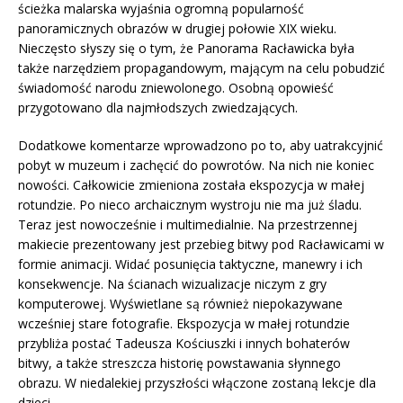
ścieżka malarska wyjaśnia ogromną popularność
panoramicznych obrazów w drugiej połowie XIX wieku.
Nieczęsto słyszy się o tym, że Panorama Racławicka była
także narzędziem propagandowym, mającym na celu pobudzić
świadomość narodu zniewolonego. Osobną opowieść
przygotowano dla najmłodszych zwiedzających.
Dodatkowe komentarze wprowadzono po to, aby uatrakcyjnić
pobyt w muzeum i zachęcić do powrotów. Na nich nie koniec
nowości. Całkowicie zmieniona została ekspozycja w małej
rotundzie. Po nieco archaicznym wystroju nie ma już śladu.
Teraz jest nowocześnie i multimedialnie. Na przestrzennej
makiecie prezentowany jest przebieg bitwy pod Racławicami w
formie animacji. Widać posunięcia taktyczne, manewry i ich
konsekwencje. Na ścianach wizualizacje niczym z gry
komputerowej. Wyświetlane są również niepokazywane
wcześniej stare fotografie. Ekspozycja w małej rotundzie
przybliża postać Tadeusza Kościuszki i innych bohaterów
bitwy, a także streszcza historię powstawania słynnego
obrazu. W niedalekiej przyszłości włączone zostaną lekcje dla
dzieci.