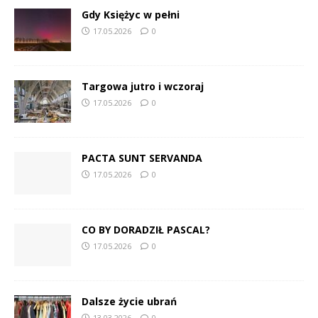
Gdy Księżyc w pełni
17.05.2026
0
Targowa jutro i wczoraj
17.05.2026
0
PACTA SUNT SERVANDA
17.05.2026
0
CO BY DORADZIŁ PASCAL?
17.05.2026
0
Dalsze życie ubrań
13.03.2026
0