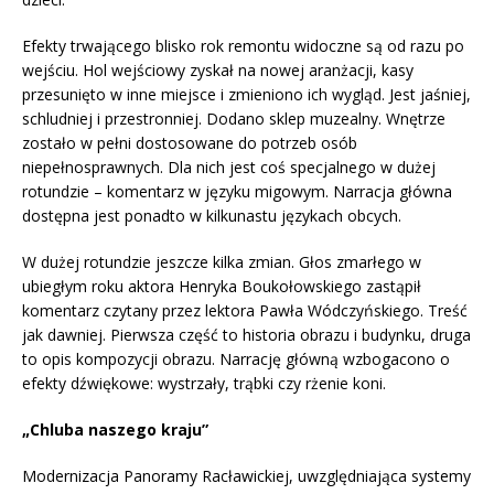
Efekty trwającego blisko rok remontu widoczne są od razu po
wejściu. Hol wejściowy zyskał na nowej aranżacji, kasy
przesunięto w inne miejsce i zmieniono ich wygląd. Jest jaśniej,
schludniej i przestronniej. Dodano sklep muzealny. Wnętrze
zostało w pełni dostosowane do potrzeb osób
niepełnosprawnych. Dla nich jest coś specjalnego w dużej
rotundzie – komentarz w języku migowym. Narracja główna
dostępna jest ponadto w kilkunastu językach obcych.
W dużej rotundzie jeszcze kilka zmian. Głos zmarłego w
ubiegłym roku aktora Henryka Boukołowskiego zastąpił
komentarz czytany przez lektora Pawła Wódczyńskiego. Treść
jak dawniej. Pierwsza część to historia obrazu i budynku, druga
to opis kompozycji obrazu. Narrację główną wzbogacono o
efekty dźwiękowe: wystrzały, trąbki czy rżenie koni.
„Chluba naszego kraju”
Modernizacja Panoramy Racławickiej, uwzględniająca systemy