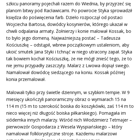
szkicu panoramy pojechali razem do Wiednia, by przyjrzeć się
planom bitwy pod Racławicami. Po powrocie Styka sprowadził
księdza do poświęcenia farb. Dzieło rozpoczął od postaci
Wojciecha Bartosa, dowódcy kosynierów, którego ukazał w
chwili odpalania armaty. Żołnierzy i konie malował Kossak, bo
to było jego domeną. Najważniejszą postać – Tadeusza
Kościuszkę – odstąpił, wbrew początkowym ustaleniom, aby
ukoić smutek Jana Styki i tchnąć w niego utracony zapał. Styka
tak bowiem kochał Kościuszkę, że nie mógł znieść tego, że to
nie jemu przypadły zaszczyty. Malarz z Lwowa dopiął swego.
Namalował dowódcę siedzącego na koniu. Kossak później
konia przemalował.
Malowali tylko przy świetle dziennym, w szybkim tempie. W 9
miesięcy ukończyli panoramiczny obraz o wymiarach 15 na
114 m (15 m to szerokość boiska do koszykówki, zaś 114 m to
nieco więcej niż długość boiska piłkarskiego). Pomagała im
siódemka innych malarzy. Wśród nich Włodzimierz Tetmajer –
pierwowzór Gospodarza z Wesela Wyspiańskiego – który
namalował folklorystyczne stroje. Każdemu malarzowi