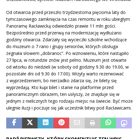
Od otwarcia przed przeszło trzydziestoma pięcioma laty do
tymczasowego zamknięcia na czas remontu w roku ubiegłym
Panoramę Racławicką odwiedziło prawie 11 mln gości.
Bezpośrednio przed przerwą na modernizację wydłużano
godziny otwarcia. Zdarzały się wycieczki szkolne wchodzące
do muzeum o 7 rano i grupy seniorów, których obsługa
żegnała słowem „dobranoc”. Po wznowieniu, które nastąpiło
27 lipca, w rotundzie znów jest pełno. Muzeum jest otwarte
od wtorku do niedzieli (w soboty od godziny 9.30 do 19.00, w
pozostałe dni od 9.30 do 17.00). Wizyty warto rezerwować
z wyprzedzeniem, bo nierzadko zdarza się, że bilety się
wyprzedają. Kto kupi bilet i stanie na platformie przed
panoramicznym obrazem, ten usłyszy, że znajduje się w
jednym z nielicznych tego rodzaju miejsc na świecie. Być może
ulegnie iluzji i poczuje się jak uczestnik bitwy pod Racławicami.