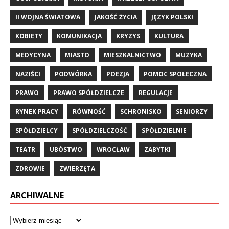
II WOJNA ŚWIATOWA
JAKOŚĆ ŻYCIA
JĘZYK POLSKI
KOBIETY
KOMUNIKACJA
KRYZYS
KULTURA
MEDYCYNA
MIASTO
MIESZKALNICTWO
MUZYKA
NAZIŚCI
PODWÓRKA
POEZJA
POMOC SPOŁECZNA
PRAWO
PRAWO SPÓŁDZIELCZE
REGULACJE
RYNEK PRACY
RÓWNOŚĆ
SCHRONISKO
SENIORZY
SPÓŁDZIELCY
SPÓŁDZIELCZOŚĆ
SPÓŁDZIELNIE
TEATR
UBÓSTWO
WROCŁAW
ZABYTKI
ZDROWIE
ZWIERZĘTA
ARCHIWALNE