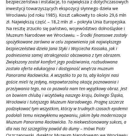
bezpieczeństwa i instalacje, to największa z dotychczasowych
inwestycji towarzyszących ekspozycji słynnego dzieła we
Wrocławiu (od roku 1985). Koszt całkowity to około 29,6 mln
zł. Największą część – 18,2 mln zł – pokryła Unia Europejska.
Na resztę zrzuciło się państwo, województwo dolnośląskie i
Muzeum Narodowe we Wrocławiu. –
Środki finansowe zostały
spożytkowane zarówno w celu zapewnienia jak największego
bezpieczeństwa dzieła Jana Styki i Wojciecha Kossaka, jak i
podniesienia samej atrakcyjności obcowania z tym obrazem.
Zwiększony został komfort jego podziwiania, rozbudowana
została oferta edukacyjna i dostępność wnętrza muzeum
Panorama Racławicka. A wszystko to po to, aby kolejni nasi
goście mieli tę jedyną, niepowtarzalną okazję poznawania i
przeżywania tego, na co pozwala nam ten wyjątkowy obraz. Jest
on bowiem chlubą i wizytówką naszego kraju, Dolnego Śląska,
Wrocławia i tutejszego Muzeum Narodowego. Pragnę szczerze
podziękować tym wszystkim, którzy w trudnych czasach epidemii
podołali temu niezwykłemu wyzwaniu, jakim była modernizacja
Muzeum Panorama Racławicka. To niekwestionowany sukces, a
dla nas też szczególny powód do dumy
– mówi Piotr
Oszczanowski, dyrektor Muzeum Narodowego we Wrocławiu.