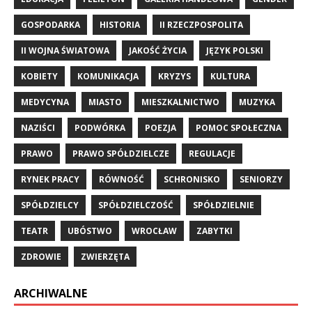
GOSPODARKA
HISTORIA
II RZECZPOSPOLITA
II WOJNA ŚWIATOWA
JAKOŚĆ ŻYCIA
JĘZYK POLSKI
KOBIETY
KOMUNIKACJA
KRYZYS
KULTURA
MEDYCYNA
MIASTO
MIESZKALNICTWO
MUZYKA
NAZIŚCI
PODWÓRKA
POEZJA
POMOC SPOŁECZNA
PRAWO
PRAWO SPÓŁDZIELCZE
REGULACJE
RYNEK PRACY
RÓWNOŚĆ
SCHRONISKO
SENIORZY
SPÓŁDZIELCY
SPÓŁDZIELCZOŚĆ
SPÓŁDZIELNIE
TEATR
UBÓSTWO
WROCŁAW
ZABYTKI
ZDROWIE
ZWIERZĘTA
ARCHIWALNE