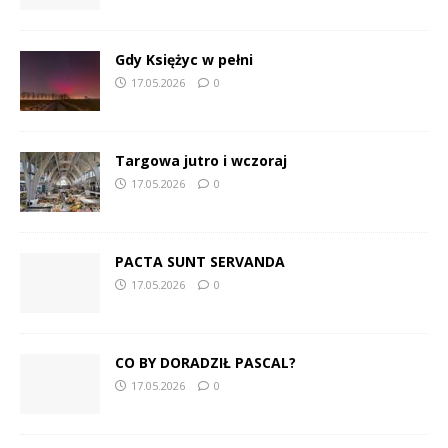
Gdy Księżyc w pełni
17.05.2026
0
Targowa jutro i wczoraj
17.05.2026
0
PACTA SUNT SERVANDA
17.05.2026
0
CO BY DORADZIŁ PASCAL?
17.05.2026
0