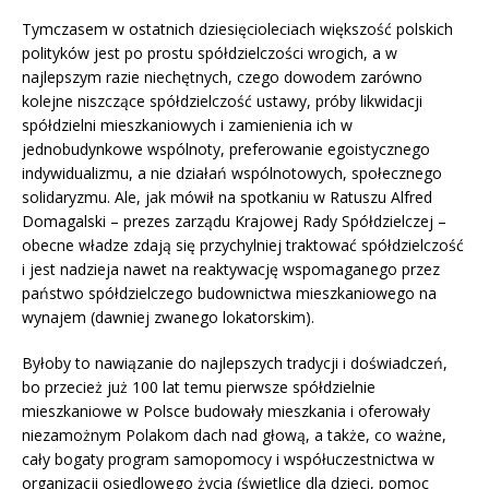
Tymczasem w ostatnich dziesięcioleciach większość polskich
polityków jest po prostu spółdzielczości wrogich, a w
najlepszym razie niechętnych, czego dowodem zarówno
kolejne niszczące spółdzielczość ustawy, próby likwidacji
spółdzielni mieszkaniowych i zamienienia ich w
jednobudynkowe wspólnoty, preferowanie egoistycznego
indywidualizmu, a nie działań wspólnotowych, społecznego
solidaryzmu. Ale, jak mówił na spotkaniu w Ratuszu Alfred
Domagalski – prezes zarządu Krajowej Rady Spółdzielczej –
obecne władze zdają się przychylniej traktować spółdzielczość
i jest nadzieja nawet na reaktywację wspomaganego przez
państwo spółdzielczego budownictwa mieszkaniowego na
wynajem (dawniej zwanego lokatorskim).
Byłoby to nawiązanie do najlepszych tradycji i doświadczeń,
bo przecież już 100 lat temu pierwsze spółdzielnie
mieszkaniowe w Polsce budowały mieszkania i oferowały
niezamożnym Polakom dach nad głową, a także, co ważne,
cały bogaty program samopomocy i współuczestnictwa w
organizacji osiedlowego życia (świetlice dla dzieci, pomoc