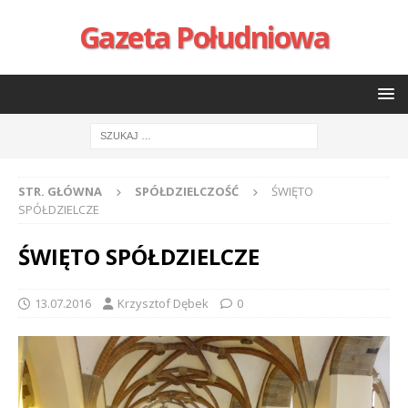
Gazeta Południowa
STR. GŁÓWNA
SPÓŁDZIELCZOŚĆ
ŚWIĘTO
SPÓŁDZIELCZE
ŚWIĘTO SPÓŁDZIELCZE
13.07.2016
Krzysztof Dębek
0