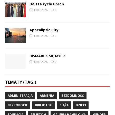
Dalsze życie ubrań
13.03.2026
0
Apocaliptic City
13.03.2026
0
BISMARCK SIĘ MYLIŁ
13.03.2026
0
TEMATY (TAGI)
ADMINISTRACJA
ARMENIA
BEZDOMNOŚĆ
BEZROBOCIE
BIBLIOTEKI
CIĄŻA
DZIECI
EDUKACJA
FELIETON
GALERIA HANDLOWA
GENDER