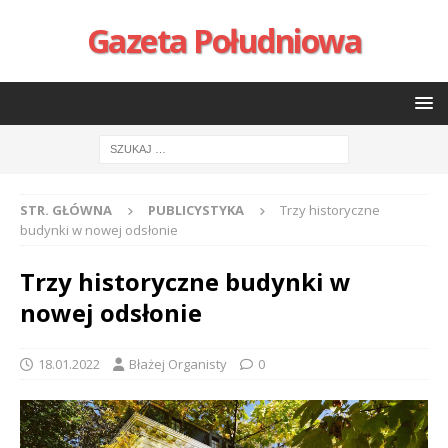
Gazeta Południowa
STR. GŁÓWNA
PUBLICYSTYKA
Trzy historyczne
budynki w nowej odsłonie
Trzy historyczne budynki w
nowej odsłonie
18.01.2022
Błażej Organisty
0