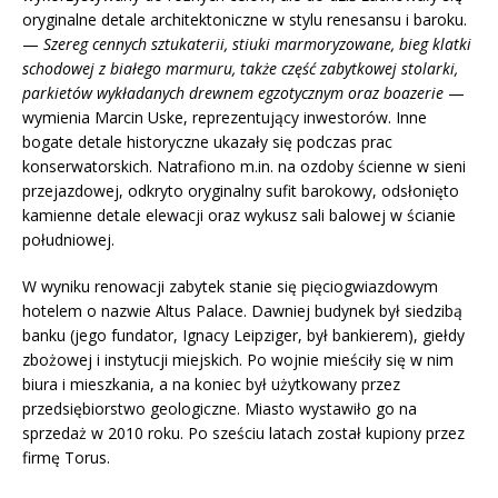
oryginalne detale architektoniczne w stylu renesansu i baroku.
—
Szereg cennych sztukaterii, stiuki marmoryzowane, bieg klatki
schodowej z białego marmuru, także część zabytkowej stolarki,
parkiet
ów wykładanych drewnem egzotycznym oraz boazerie
—
wymienia Marcin Uske, reprezentujący inwestorów. Inne
bogate detale historyczne ukazały się podczas prac
konserwatorskich. Natrafiono m.in. na ozdoby ścienne w sieni
przejazdowej, odkryto oryginalny sufit barokowy, odsłonięto
kamienne detale elewacji oraz wykusz sali balowej w ścianie
południowej.
W wyniku renowacji zabytek stanie się pięciogwiazdowym
hotelem o nazwie Altus Palace. Dawniej budynek był siedzibą
banku (jego fundator, Ignacy Leipziger, był bankierem), giełdy
zbożowej i instytucji miejskich. Po wojnie mieściły się w nim
biura i mieszkania, a na koniec był użytkowany przez
przedsiębiorstwo geologiczne. Miasto wystawiło go na
sprzedaż w 2010 roku. Po sześciu latach został kupiony przez
firmę Torus.