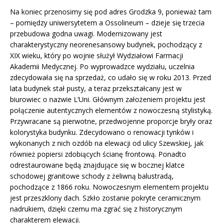
Na koniec przenosimy się pod adres Grodzka 9, ponieważ tam
– pomiędzy uniwersytetem a Ossolineum – dzieje się trzecia
przebudowa godna uwagi. Modernizowany jest
charakterystyczny neorenesansowy budynek, pochodzący z
XIX wieku, który po wojnie służył Wydziałowi Farmacji
Akademii Medycznej. Po wyprowadzce wydziału, uczelnia
zdecydowała się na sprzedaż, co udało się w roku 2013. Przed
lata budynek stał pusty, a teraz przekształcany jest w
biurowiec o nazwie L’Uni. Głównym założeniem projektu jest
połączenie autentycznych elementów z nowoczesną stylistyką.
Przywracane są pierwotne, przedwojenne proporcje bryły oraz
kolorystyka budynku. Zdecydowano o renowacji tynków i
wykonanych z nich ozdób na elewacji od ulicy Szewskiej, jak
również popiersi zdobiących ścianę frontową. Ponadto
odrestaurowane będą znajdujące się w bocznej klatce
schodowej granitowe schody z żeliwną balustradą,
pochodzące z 1866 roku. Nowoczesnym elementem projektu
jest przeszklony dach. Szkło zostanie pokryte ceramicznym
nadrukiem, dzięki czemu ma zgrać się z historycznym
charakterem elewacji.