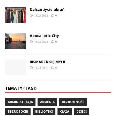
Dalsze życie ubrań
13.03.2026
0
Apocaliptic City
13.03.2026
0
BISMARCK SIĘ MYLIŁ
13.03.2026
0
TEMATY (TAGI)
ADMINISTRACJA
ARMENIA
BEZDOMNOŚĆ
BEZROBOCIE
BIBLIOTEKI
CIĄŻA
DZIECI