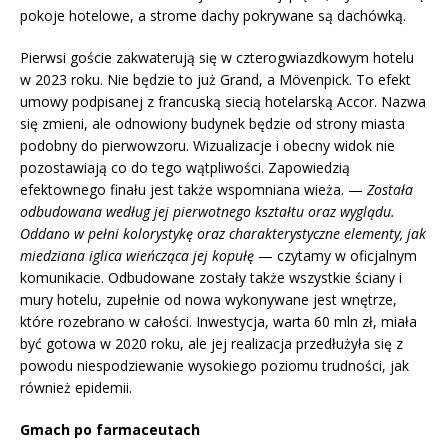
pokoje hotelowe, a strome dachy pokrywane są dachówką.
Pierwsi goście zakwaterują się w czterogwiazdkowym hotelu
w 2023 roku. Nie będzie to już Grand, a Mövenpick. To efekt
umowy podpisanej z francuską siecią hotelarską Accor. Nazwa
się zmieni, ale odnowiony budynek będzie od strony miasta
podobny do pierwowzoru. Wizualizacje i obecny widok nie
pozostawiają co do tego wątpliwości. Zapowiedzią
efektownego finału jest także wspomniana wieża. —
Została
odbudowana według jej pierwotnego kształtu oraz wyglądu.
Oddano w pełni kolorystykę oraz charakterystyczne elementy, jak
miedziana iglica wieńcząca jej kopułę
— czytamy w oficjalnym
komunikacie. Odbudowane zostały także wszystkie ściany i
mury hotelu, zupełnie od nowa wykonywane jest wnętrze,
które rozebrano w całości. Inwestycja, warta 60 mln zł, miała
być gotowa w 2020 roku, ale jej realizacja przedłużyła się z
powodu niespodziewanie wysokiego poziomu trudności, jak
również epidemii.
Gmach po farmaceutach