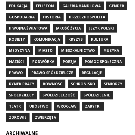
EDUKACJA
FELIETON
GALERIA HANDLOWA
GENDER
GOSPODARKA
HISTORIA
II RZECZPOSPOLITA
II WOJNA ŚWIATOWA
JAKOŚĆ ŻYCIA
JĘZYK POLSKI
KOBIETY
KOMUNIKACJA
KRYZYS
KULTURA
MEDYCYNA
MIASTO
MIESZKALNICTWO
MUZYKA
NAZIŚCI
PODWÓRKA
POEZJA
POMOC SPOŁECZNA
PRAWO
PRAWO SPÓŁDZIELCZE
REGULACJE
RYNEK PRACY
RÓWNOŚĆ
SCHRONISKO
SENIORZY
SPÓŁDZIELCY
SPÓŁDZIELCZOŚĆ
SPÓŁDZIELNIE
TEATR
UBÓSTWO
WROCŁAW
ZABYTKI
ZDROWIE
ZWIERZĘTA
ARCHIWALNE