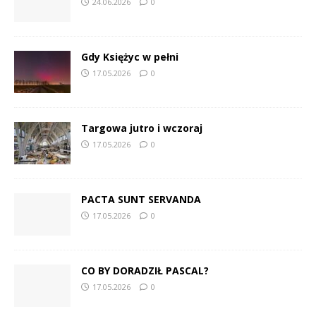
24.06.2026
0
Gdy Księżyc w pełni
17.05.2026
0
Targowa jutro i wczoraj
17.05.2026
0
PACTA SUNT SERVANDA
17.05.2026
0
CO BY DORADZIŁ PASCAL?
17.05.2026
0