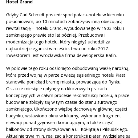
Hotel Grand
Gdyby Carl Schmidt poszedł spod pałacu-hotelu w kierunku
południowym, po 10 minutach zobaczyłby inną obiecującą
rewitalizację – hotelu Grand, wybudowanego w 1903 roku i
zamkniętego prawie sto lat później. Przebudowa i
modernizacja tego hotelu, który niegdyś uchodził za
najbardziej elegancki w mieście, trwa od roku 2017.
Inwestorem jest wrocławska firma deweloperska Rafin.
W połowie tego roku odsłonięto odbudowaną wieżę narożną,
która przed wojną w parze z wieżą sąsiedniego hotelu Piast
stanowiła poniekąd bramę miasta, prowadzącą do Rynku.
Ostatnie miesiące upłynęły na kluczowych pracach
koncepcyjnych w całym procesie rekonstrukcji hotelu, a prace
budowlane zbliżyły się w tym czasie do stanu surowego
zamkniętego. Ukończono więźbę dachową w głównej części
budynku, wstawiono okna w lukarny, wykonano fragment
elewacji ponad gzymsem koronującym, a także część
balkonów od strony skrzyżowania ul. Kołłątaja i Piłsudskiego.
Aktualnie trwa m.in. realizacja konstrukcji pięter, wydzielane są