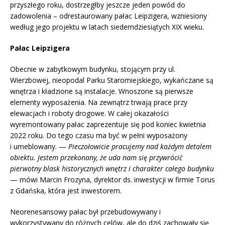
przyszłego roku, dostrzegłby jeszcze jeden powód do
zadowolenia – odrestaurowany pałac Leipzigera, wzniesiony
według jego projektu w latach siedemdziesiątych XIX wieku.
Pał
ac Leipzigera
Obecnie w zabytkowym budynku, stojącym przy ul.
Wierzbowej, nieopodal Parku Staromiejskiego, wykańczane są
wnętrza i kładzione są instalacje. Wnoszone są pierwsze
elementy wyposażenia. Na zewnątrz trwają prace przy
elewacjach i roboty drogowe. W całej okazałości
wyremontowany pałac zaprezentuje się pod koniec kwietnia
2022 roku. Do tego czasu ma być w pełni wyposażony
i umeblowany. —
Pieczołowicie pracujemy nad każdym detalem
obiektu. Jestem przekonany, że uda nam się przywr
ócić
pierwotny blask historycznych wnętrz i charakter całego budynku
— mówi Marcin Frozyna, dyrektor ds. inwestycji w firmie Torus
z Gdańska, która jest inwestorem.
Neorenesansowy pałac był przebudowywany i
wykorzystywany do różnych celów, ale do dziś zachowały się