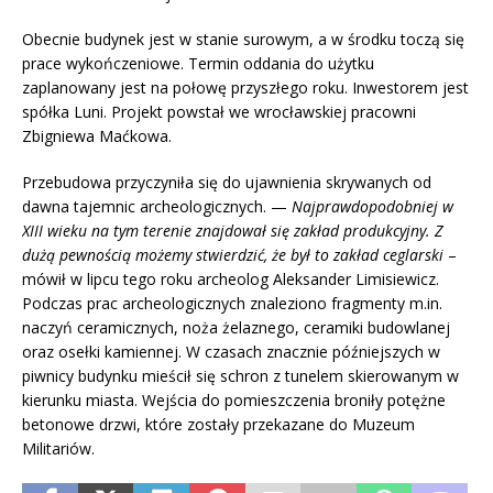
Obecnie budynek jest w stanie surowym, a w środku toczą się
prace wykończeniowe. Termin oddania do użytku
zaplanowany jest na połowę przyszłego roku. Inwestorem jest
spółka Luni. Projekt powstał we wrocławskiej pracowni
Zbigniewa Maćkowa.
Przebudowa przyczyniła się do ujawnienia skrywanych od
dawna tajemnic archeologicznych. —
Najprawdopodobniej w
XIII wieku na tym terenie znajdował się zakład produkcyjny. Z
dużą pewnością możemy stwierdzić, że był to zakł
ad ceglarski
–
mówił w lipcu tego roku archeolog Aleksander Limisiewicz.
Podczas prac archeologicznych znaleziono fragmenty m.in.
naczyń ceramicznych, noża żelaznego, ceramiki budowlanej
oraz osełki kamiennej. W czasach znacznie późniejszych w
piwnicy budynku mieścił się schron z tunelem skierowanym w
kierunku miasta. Wejścia do pomieszczenia broniły potężne
betonowe drzwi, które zostały przekazane do Muzeum
Militariów.