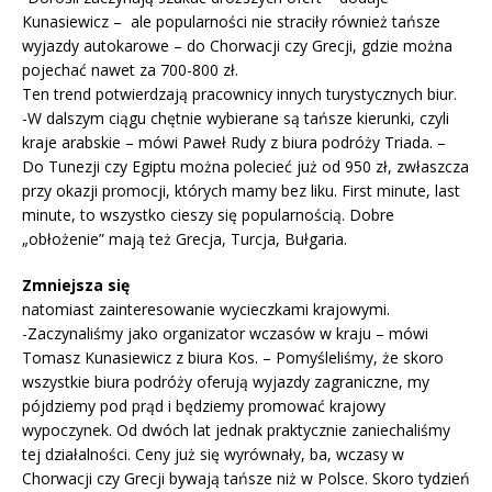
Kunasiewicz – ale popularności nie straciły również tańsze
wyjazdy autokarowe – do Chorwacji czy Grecji, gdzie można
pojechać nawet za 700-800 zł.
Ten trend potwierdzają pracownicy innych turystycznych biur.
-W dalszym ciągu chętnie wybierane są tańsze kierunki, czyli
kraje arabskie – mówi Paweł Rudy z biura podróży Triada. –
Do Tunezji czy Egiptu można polecieć już od 950 zł, zwłaszcza
przy okazji promocji, których mamy bez liku. First minute, last
minute, to wszystko cieszy się popularnością. Dobre
„obłożenie” mają też Grecja, Turcja, Bułgaria.
Zmniejsza się
natomiast zainteresowanie wycieczkami krajowymi.
-Zaczynaliśmy jako organizator wczasów w kraju – mówi
Tomasz Kunasiewicz z biura Kos. – Pomyśleliśmy, że skoro
wszystkie biura podróży oferują wyjazdy zagraniczne, my
pójdziemy pod prąd i będziemy promować krajowy
wypoczynek. Od dwóch lat jednak praktycznie zaniechaliśmy
tej działalności. Ceny już się wyrównały, ba, wczasy w
Chorwacji czy Grecji bywają tańsze niż w Polsce. Skoro tydzień