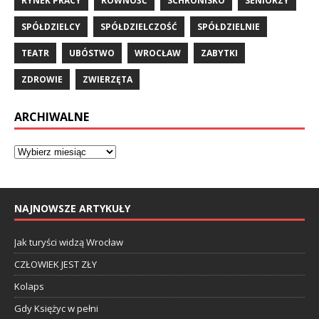
RYNEK PRACY
RÓWNOŚĆ
SCHRONISKO
SENIORZY
SPÓŁDZIELCY
SPÓŁDZIELCZOŚĆ
SPÓŁDZIELNIE
TEATR
UBÓSTWO
WROCŁAW
ZABYTKI
ZDROWIE
ZWIERZĘTA
ARCHIWALNE
NAJNOWSZE ARTYKUŁY
Jak turyści widzą Wrocław
CZŁOWIEK JEST ZŁY
Kolaps
Gdy Księżyc w pełni