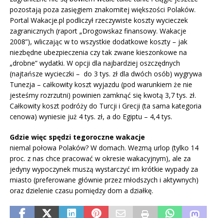
pozostają poza zasięgiem znakomitej większości Polaków.
Portal Wakacje.pl podliczył rzeczywiste koszty wycieczek
zagranicznych (raport „Drogowskaz finansowy. Wakacje
2008”), wliczając w to wszystkie dodatkowe koszty – jak
niezbędne ubezpieczenia czy tak zwane kieszonkowe na
„drobne” wydatki. W opcji dla najbardziej oszczędnych
(najtańsze wycieczki – do 3 tys. zł dla dwóch osób) wygrywa
Tunezja – całkowity koszt wyjazdu (pod warunkiem że nie
jesteśmy rozrzutni) powinien zamknąć się kwotą 3,7 tys. zł.
Całkowity koszt podróży do Turcji i Grecji (ta sama kategoria
cenowa) wyniesie już 4 tys. zł, a do Egiptu – 4,4 tys.
Gdzie więc spędzi tegoroczne wakacje
niemal połowa Polaków? W domach. Wezmą urlop (tylko 14
proc. z nas chce pracować w okresie wakacyjnym), ale za
jedyny wypoczynek muszą wystarczyć im krótkie wypady za
miasto (preferowane głównie przez młodszych i aktywnych)
oraz dzielenie czasu pomiędzy dom a działkę.