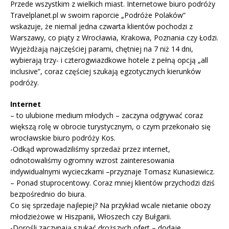
Przede wszystkim z wielkich miast. Internetowe biuro podróży
Travelplanet.pl w swoim raporcie „Podróże Polaków”
wskazuje, że niemal jedna czwarta klientów pochodzi z
Warszawy, co piąty z Wrocławia, Krakowa, Poznania czy Łodzi.
Wyjeżdżają najczęściej parami, chętniej na 7 niż 14 dni,
wybierają trzy- i czterogwiazdkowe hotele z pełną opcją „all
inclusive”, coraz częściej szukają egzotycznych kierunków
podróży.
Internet
– to ulubione medium młodych – zaczyna odgrywać coraz
większą rolę w obrocie turystycznym, o czym przekonało się
wrocławskie biuro podróży Kos.
-Odkąd wprowadziliśmy sprzedaż przez internet,
odnotowaliśmy ogromny wzrost zainteresowania
indywidualnymi wycieczkami –przyznaje Tomasz Kunasiewicz.
– Ponad stuprocentowy. Coraz mniej klientów przychodzi dziś
bezpośrednio do biura.
Co się sprzedaje najlepiej? Na przykład wcale nietanie obozy
młodzieżowe w Hiszpanii, Włoszech czy Bułgarii.
-Dorośli zaczynają szukać droższych ofert – dodaje