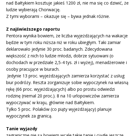
nad Bałtykiem kosztuje jakieś 1200 zł, nie ma się co dziwić, że
ludzie wybierają Chorwację.
Z tymi wyborami – okazuje się – bywa jednak różnie.
Z najświeższego raportu
Pentora wynika bowiem, że liczba wyjeżdżających na wakacje
będzie w tym roku niższa niż w roku ubiegłym. Taki zamiar
deklarowało jedynie 30 proc. badanych. Zdecydowana
większość z nich to ludzie młodzi, dobrze sytuowani (o
dochodach w przedziale 2,5-4 tys. zł i wyżej), menadżerowie i
osoby pracujące w biurach.
Jedynie 13 proc. wyjeżdżających zamierza korzystać z usług
biur podróży. Reszta zorganizuje sobie wypoczynek na własną
rękę (66 proc. wyjeżdżających) albo po prostu odwiedzi
rodzinę (niemal 20 proc.). 8 na 10 urlopowiczów zamierza
wypoczywać w kraju, głównie nad Bałtykiem.
Tylko 5 proc. Polaków (co piąty wyjeżdżający) planuje
wypoczynek za granicą.
Tanie wyjazdy
zagraniczne nie są bowiem wcale takie tanie i ciągle jeszcze