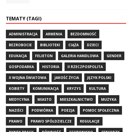
TEMATY (TAGI)
ADMINISTRACJA
ARMENIA
BEZDOMNOŚĆ
BEZROBOCIE
BIBLIOTEKI
CIĄŻA
DZIECI
EDUKACJA
FELIETON
GALERIA HANDLOWA
GENDER
GOSPODARKA
HISTORIA
II RZECZPOSPOLITA
II WOJNA ŚWIATOWA
JAKOŚĆ ŻYCIA
JĘZYK POLSKI
KOBIETY
KOMUNIKACJA
KRYZYS
KULTURA
MEDYCYNA
MIASTO
MIESZKALNICTWO
MUZYKA
NAZIŚCI
PODWÓRKA
POEZJA
POMOC SPOŁECZNA
PRAWO
PRAWO SPÓŁDZIELCZE
REGULACJE