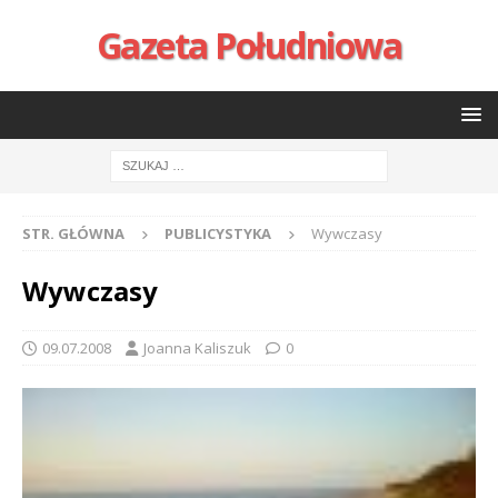
Gazeta Południowa
STR. GŁÓWNA
PUBLICYSTYKA
Wywczasy
Wywczasy
09.07.2008
Joanna Kaliszuk
0