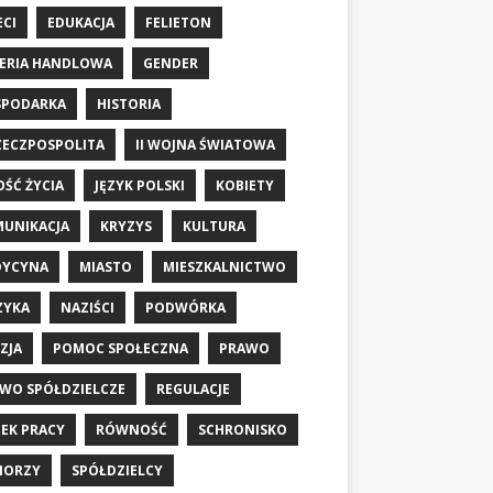
ECI
EDUKACJA
FELIETON
ERIA HANDLOWA
GENDER
SPODARKA
HISTORIA
RZECZPOSPOLITA
II WOJNA ŚWIATOWA
OŚĆ ŻYCIA
JĘZYK POLSKI
KOBIETY
UNIKACJA
KRYZYS
KULTURA
DYCYNA
MIASTO
MIESZKALNICTWO
ZYKA
NAZIŚCI
PODWÓRKA
ZJA
POMOC SPOŁECZNA
PRAWO
WO SPÓŁDZIELCZE
REGULACJE
EK PRACY
RÓWNOŚĆ
SCHRONISKO
IORZY
SPÓŁDZIELCY