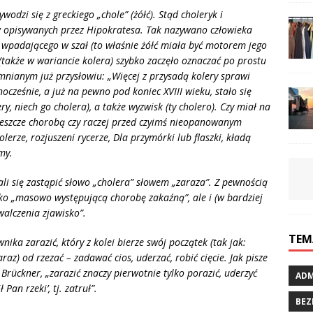
wodzi się z greckiego „
chole
” (żółć). Stąd choleryk i
w opisywanych przez Hipokratesa. Tak nazywano człowieka
o wpadającego w szał
(to w
łaśnie żółć miała być motorem jego
 (także w wariancie kolera) szybko zaczęło oznaczać po prostu
mnianym już przysłowiu: „
Wi
ęcej z przysadą kolery sprawi
nocześnie, a już na pewno pod koniec XVIII wieku, stał
o si
ę
y, niech go cholera), a także wyzwisk (ty cholero). Czy miał na
jeszcze chorobą czy raczej przed czyimś nieopanowanym
erze, rozjuszeni rycerze, Dla przymórki lub flaszki, kładą
emy.
i się zastąpić słowo „
cholera
” słowem „zaraza”. Z pewnością
ylko „masowo występującą chorobę zakaźną”, ale i (w bardziej
walczenia zjawisko”.
TEM
ka zarazić, który z kolei bierze swój początek (tak jak:
 zaraz) od rzezać – zadawać cios, uderzać, robić cięcie. Jak pisze
 Brü
ckner,
„zarazić znaczy pierwotnie tylko porazić, uderzyć
ADM
 Pan rzeki’, tj. zatruł”.
BEZ