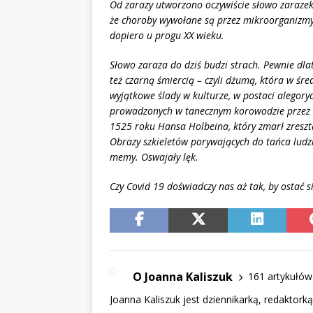
Od zarazy utworzono oczywiście słowo zarazek,
że choroby wywołane są przez mikroorganizmy 
dopiero u progu XX wieku.
Słowo zaraza do dziś budzi strach. Pewnie dl
też czarną śmiercią – czyli dżumą, która w śr
wyjątkowe ślady w kulturze, w postaci alegor
prowadzonych w tanecznym korowodzie przez śmi
1525 roku Hansa Holbeina, który zmarł zresztą
Obrazy szkieletów porywających do tańca ludzi
memy. Oswajał
y l
ęk.
Czy Covid 19 doświadczy nas aż tak, by ostać s
O Joanna Kaliszuk
161 artykułów
Joanna Kaliszuk jest dziennikarką, redaktork