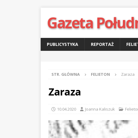
Gazeta Połud
PUBLICYSTYKA
REPORTAŻ
FELI
STR. GŁÓWNA
FELIETON
Zaraza
Zaraza
10.04.2020
Joanna Kaliszuk
Felieto