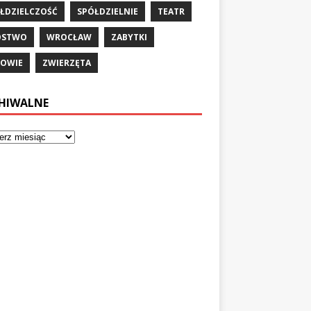
ŁDZIELCZOŚĆ
SPÓŁDZIELNIE
TEATR
ÓSTWO
WROCŁAW
ZABYTKI
OWIE
ZWIERZĘTA
HIWALNE