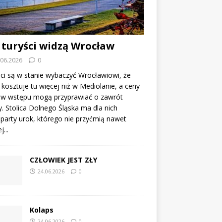
 turyści widzą Wrocław
.06.2026
0
ci są w stanie wybaczyć Wrocławiowi, że
kosztuje tu więcej niż w Mediolanie, a ceny
tów wstępu mogą przyprawiać o zawrót
. Stolica Dolnego Śląska ma dla nich
party urok, którego nie przyćmią nawet
...
CZŁOWIEK JEST ZŁY
24.06.2026
0
Kolaps
24.06.2026
0