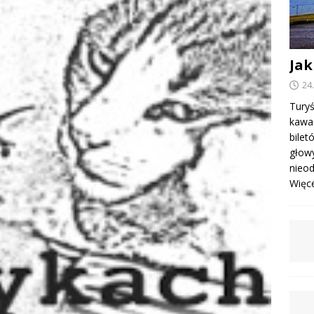
Jak
24
Turyś
kawa 
bile
głowy
nieod
Więcej