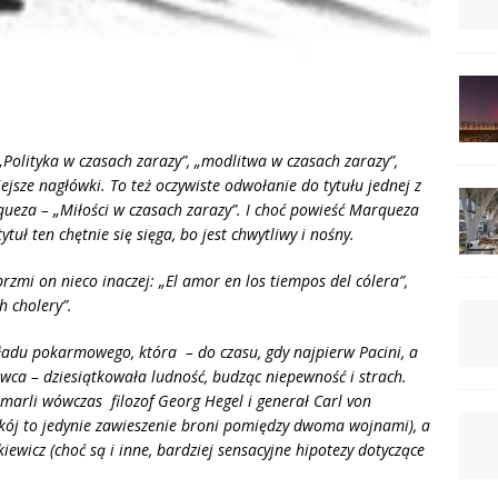
 „Polityka w czasach zarazy”, „modlitwa w czasach zarazy”,
jsze nagłówki. To też oczywiste odwołanie do tytułu jednej z
rqueza
– „Miłości w czasach zarazy”
. I cho
ć powieść Marqueza
tytuł
ten ch
ętnie się sięga, bo jest chwytliwy i nośny.
brzmi on nieco inaczej: „El amor en los tiempos del cólera”,
h cholery”.
kładu pokarmowego, która – do czasu, gdy najpierw Pacini, a
wca – dziesiątkowała ludność, budząc niepewność i strach.
zmarli wówczas filozof Georg Hegel i generał
Carl von
kój to jedynie zawieszenie broni pomiędzy dwoma wojnami), a
wicz (choć są i inne, bardziej sensacyjne hipotezy dotyczące