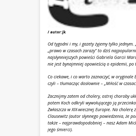
/ autor:jk
Od tygodni i my, i gazety żyjemy tylko jednym.
„prawo w czasach zarazy” to dziś najpopularnie
najsłynniejszych powieś
ci Gabriela Garcii Ma
nie jest bynajmniej opowieścią o epidemii, po 
Co ciekawe, i co warto zaznaczyć, w oryginale 
czyli – tłumacząc dosłownie – „Miłość w czasac
Zacznijmy zatem od cholery, ostrej choroby u
potem Koch odkryli wywołującego ją przecinko
Zwłaszcza w XIX-wiecznej Europie. Na cholerę 
Clausewitz (autor s
łynnego powiedzenia, że po
także – najprawdopodobniej – nasz Adam Mickie
jego śmierci).