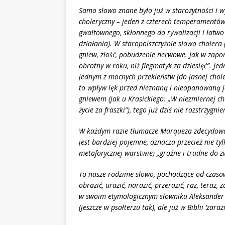
Samo słowo znane było już w starożytności i wy
choleryczny – jeden z czterech temperamentó
gwałtownego, skłonnego do rywalizacji i łatw
działania). W staropolszczyźnie słowo cholera
gniew, złość, pobudzenie nerwowe. Jak w zapo
obrotny w roku, niż flegmatyk za dziesięć”. Jed
jednym z mocnych przekleństw (do jasnej choler
to wpływ lęk przed nieznaną i nieopanowaną 
gniewem (jak u Krasickiego: „W niezmiernej chol
życie za fraszki”), tego już dziś nie rozstrzygni
W każdym razie tłumacze Marqueza zdecydowal
jest bardziej pojemne, oznacza przecież nie t
metaforycznej warstwie) „
gro
źne i trudne do z
To nasze rodzime słowo, pochodzące od czasowni
obrazić
, urazi
ć, narazić, przerazić, raz, teraz,
w swoim etymologicznym słowniku Aleksander
(jeszcze w psałterzu tak), ale już w Biblii ‘zaraził