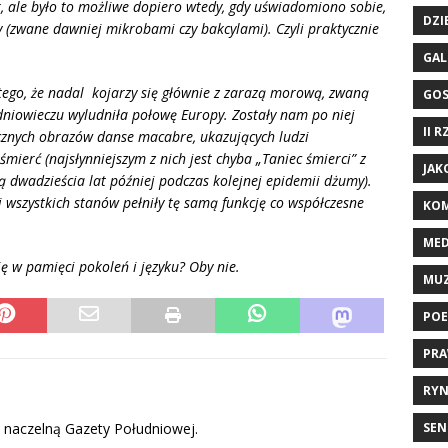
 ale był
o to mo
żliwe dopiero wtedy, gdy uświadomiono sobie,
DZI
(zwane dawniej mikrobami czy bakcylami). Czyli praktycznie
GAL
atego, że nadal kojarzy się głównie z zarazą morową, zwaną
GO
edniowieczu wyludniła połowę Europy. Zostały nam po niej
II 
ycznych obrazów danse macabre, ukazujących ludzi
erć (najsłynniejszym z nich jest chyba „Taniec śmierci” z
JAK
 dwadzieścia lat później podczas kolejnej epidemii dżumy).
 wszystkich stanów pełnił
y t
ę samą funkcję co współczesne
KOM
ME
ię w pamięci pokoleń i języku? Oby nie.
MU
POE
PRA
RYN
ą naczelną Gazety Południowej.
SEN