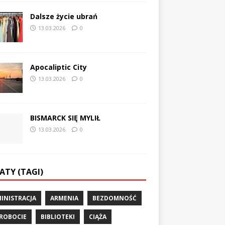
Dalsze życie ubrań
13.03.2026
0
Apocaliptic City
13.03.2026
0
BISMARCK SIĘ MYLIŁ
13.03.2026
0
ATY (TAGI)
INISTRACJA
ARMENIA
BEZDOMNOŚĆ
ROBOCIE
BIBLIOTEKI
CIĄŻA