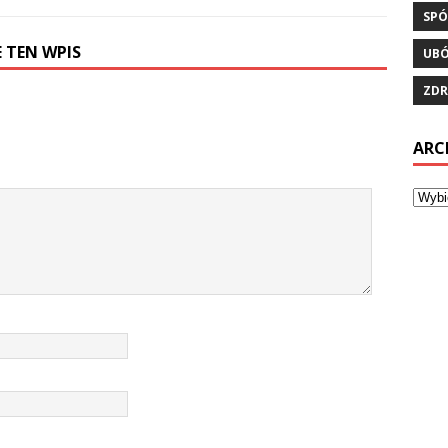
SPÓ
 TEN WPIS
UB
ZDR
ARC