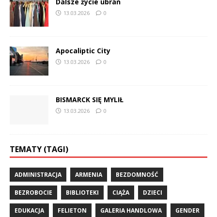
Dalsze życie ubrań
13.03.2026
0
Apocaliptic City
13.03.2026
0
BISMARCK SIĘ MYLIŁ
13.03.2026
0
TEMATY (TAGI)
ADMINISTRACJA
ARMENIA
BEZDOMNOŚĆ
BEZROBOCIE
BIBLIOTEKI
CIĄŻA
DZIECI
EDUKACJA
FELIETON
GALERIA HANDLOWA
GENDER