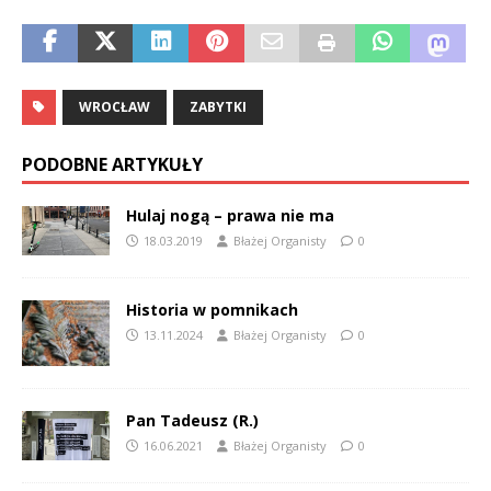
WROCŁAW
ZABYTKI
PODOBNE ARTYKUŁY
Hulaj nogą – prawa nie ma
18.03.2019
Błażej Organisty
0
Historia w pomnikach
13.11.2024
Błażej Organisty
0
Pan Tadeusz (R.)
16.06.2021
Błażej Organisty
0