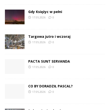
Gdy Księżyc w pełni
17.05.2026
0
Targowa jutro i wczoraj
17.05.2026
0
PACTA SUNT SERVANDA
17.05.2026
0
CO BY DORADZIŁ PASCAL?
17.05.2026
0