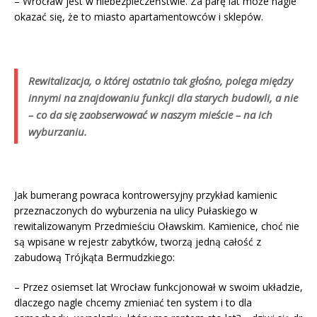
– Wrocław jest w niebezpieczeństwie. Za parę lat może nagle
okazać się, że to miasto apartamentowców i sklepów.
Rewitalizacja, o której ostatnio tak głośno, polega między
innymi na znajdowaniu funkcji dla starych budowli, a nie
– co da się zaobserwować w naszym mieście – na ich
wyburzaniu.
Jak bumerang powraca kontrowersyjny przykład kamienic
przeznaczonych do wyburzenia na ulicy Pułaskiego w
rewitalizowanym Przedmieściu Oławskim. Kamienice, choć nie
są wpisane w rejestr zabytków, tworzą jedną całość z
zabudową Trójkąta Bermudzkiego:
– Przez osiemset lat Wrocław funkcjonował w swoim układzie,
dlaczego nagle chcemy zmieniać ten system i to dla