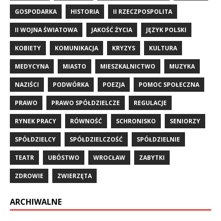
GOSPODARKA
HISTORIA
II RZECZPOSPOLITA
II WOJNA ŚWIATOWA
JAKOŚĆ ŻYCIA
JĘZYK POLSKI
KOBIETY
KOMUNIKACJA
KRYZYS
KULTURA
MEDYCYNA
MIASTO
MIESZKALNICTWO
MUZYKA
NAZIŚCI
PODWÓRKA
POEZJA
POMOC SPOŁECZNA
PRAWO
PRAWO SPÓŁDZIELCZE
REGULACJE
RYNEK PRACY
RÓWNOŚĆ
SCHRONISKO
SENIORZY
SPÓŁDZIELCY
SPÓŁDZIELCZOŚĆ
SPÓŁDZIELNIE
TEATR
UBÓSTWO
WROCŁAW
ZABYTKI
ZDROWIE
ZWIERZĘTA
ARCHIWALNE