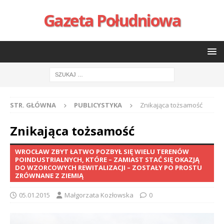
Gazeta Południowa
STR. GŁÓWNA
PUBLICYSTYKA
Znikająca tożsamość
Znikająca tożsamość
WROCŁAW ZBYT ŁATWO POZBYŁ SIĘ WIELU TERENÓW
POINDUSTRIALNYCH, KTÓRE – ZAMIAST STAĆ SIĘ OKAZJĄ
DO WZORCOWYCH REWITALIZACJI – ZOSTAŁY PO PROSTU
ZRÓWNANE Z ZIEMIĄ
05.01.2015
Małgorzata Kozłowska
0