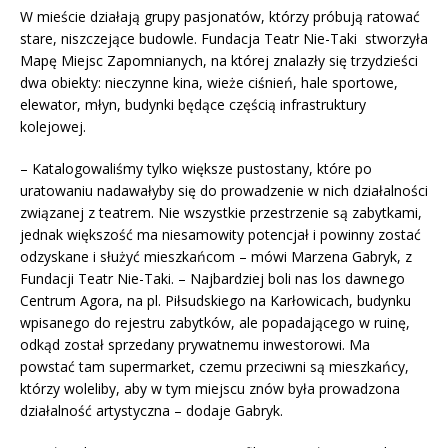
W mieście działają grupy pasjonatów, którzy próbują ratować
stare, niszczejące budowle. Fundacja Teatr Nie-Taki stworzyła
Mapę Miejsc Zapomnianych, na której znalazły się trzydzieści
dwa obiekty: nieczynne kina, wieże ciśnień, hale sportowe,
elewator, młyn, budynki będące częścią infrastruktury
kolejowej.
– Katalogowaliśmy tylko większe pustostany, które po
uratowaniu nadawałyby się do prowadzenie w nich działalności
związanej z teatrem. Nie wszystkie przestrzenie są zabytkami,
jednak większość ma niesamowity potencjał i powinny zostać
odzyskane i służyć mieszkańcom – mówi Marzena Gabryk, z
Fundacji Teatr Nie-Taki. – Najbardziej boli nas los dawnego
Centrum Agora, na pl. Piłsudskiego na Karłowicach, budynku
wpisanego do rejestru zabytków, ale popadającego w ruinę,
odkąd został sprzedany prywatnemu inwestorowi. Ma
powstać tam supermarket, czemu przeciwni są mieszkańcy,
którzy woleliby, aby w tym miejscu znów była prowadzona
działalność artystyczna – dodaje Gabryk.