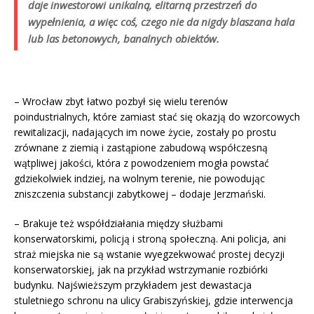
daje inwestorowi unikalną, elitarną przestrzeń do
wypełnienia, a więc coś, czego nie da nigdy blaszana hala
lub las betonowych, banalnych obiektów.
– Wrocław zbyt łatwo pozbył się wielu terenów
poindustrialnych, które zamiast stać się okazją do wzorcowych
rewitalizacji, nadających im nowe życie, zostały po prostu
zrównane z ziemią i zastąpione zabudową współczesną
wątpliwej jakości, która z powodzeniem mogła powstać
gdziekolwiek indziej, na wolnym terenie, nie powodując
zniszczenia substancji zabytkowej – dodaje Jerzmański.
– Brakuje też współdziałania między służbami
konserwatorskimi, policją i stroną społeczną. Ani policja, ani
straż miejska nie są wstanie wyegzekwować prostej decyzji
konserwatorskiej, jak na przykład wstrzymanie rozbiórki
budynku. Najświeższym przykładem jest dewastacja
stuletniego schronu na ulicy Grabiszyńskiej, gdzie interwencja