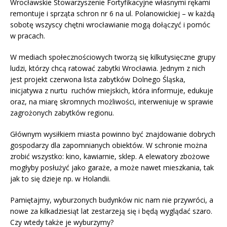
Wrocławskie Stowarzyszenie Fortyfikacyjne własnymi rękami
remontuje i sprząta schron nr 6 na ul. Polanowickiej – w każdą
sobotę wszyscy chętni wrocławianie mogą dołączyć i pomóc
w pracach.
W mediach społecznościowych tworzą się kilkutysięczne grupy
ludzi, którzy chcą ratować zabytki Wrocławia. Jednym z nich
jest projekt czerwona lista zabytków Dolnego Śląska,
inicjatywa z nurtu ruchów miejskich, która informuje, edukuje
oraz, na miarę skromnych możliwości, interweniuje w sprawie
zagrożonych zabytków regionu.
Głównym wysiłkiem miasta powinno być znajdowanie dobrych
gospodarzy dla zapomnianych obiektów. W schronie można
zrobić wszystko: kino, kawiarnie, sklep. A elewatory zbożowe
mogłyby posłużyć jako garaże, a może nawet mieszkania, tak
jak to się dzieje np. w Holandii.
Pamiętajmy, wyburzonych budynków nic nam nie przywróci, a
nowe za kilkadziesiąt lat zestarzeją się i będą wyglądać szaro.
Czy wtedy także je wyburzymy?