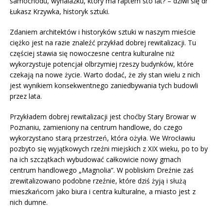
samochodu, wynalazku, który ma raptem sto lat? – dziwi się dr
Łukasz Krzywka, historyk sztuki.
Zdaniem architektów i historyków sztuki w naszym mieście
ciężko jest na razie znaleźć przykład dobrej rewitalizacji. Tu
częściej stawia się nowoczesne centra kulturalne niż
wykorzystuje potencjał olbrzymiej rzeszy budynków, które
czekają na nowe życie. Warto dodać, że zły stan wielu z nich
jest wynikiem konsekwentnego zaniedbywania tych budowli
przez lata.
Przykładem dobrej rewitalizacji jest choćby Stary Browar w
Poznaniu, zamieniony na centrum handlowe, do czego
wykorzystano starą przestrzeń, która ożyła. We Wrocławiu
pozbyto się wyjątkowych rzeźni miejskich z XIX wieku, po to by
na ich szczątkach wybudować całkowicie nowy gmach
centrum handlowego „Magnolia”. W pobliskim Dreźnie zaś
zrewitalizowano podobne rzeźnie, które dziś żyją i służą
mieszkańcom jako biura i centra kulturalne, a miasto jest z
nich dumne.