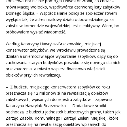
konserwatora nic nie pomogła i inwestor zrobił, co chciał –
mówi Maciej Wołodko, współtwórca czerwonej listy zabytków
Dolnego Śląska. – Współdziałanie policji ze społeczeństwem
wygląda tak, że adres mailowy działu odpowiedzialnego za
zabytki w komendzie wojewódzkiej jest nieaktywny. Wiem, bo
próbowałem wysłać wiadomość.
Według Katarzyny Hawrylak-Brzezowskiej, miejskiej
konserwator zabytków, we Wrocławiu prowadzone są
działania uniemożliwiające wyburzanie zabytków, dąży się do
zachowania starych budynków, poszukuje się nowego dla nich
przeznaczenia, a miasto wspiera finansowo właścicieli
obiektów przy ich rewitalizacji.
– Z budżetu miejskiego konserwatora zabytków co roku
przeznacza się 12 milionów zł na rewitalizację obiektów
zabytkowych, wpisanych do rejestru zabytków – zapewnia
Katarzyna Hawrylak-Brzezowska. – Dodatkowe środki
pochodzą z budżetu jednostek budżetowych gminy, takich jak
Zarząd Zasobu Komunalnego i Zarząd Zieleni Miejskiej, które
przeznacza się na rewitalizację obiektów wpisanych do