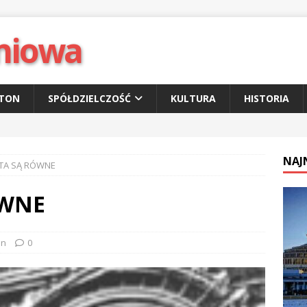
niowa
ETON
SPÓŁDZIELCZOŚĆ
KULTURA
HISTORIA
NAJ
TA SĄ RÓWNE
ÓWNE
on
0