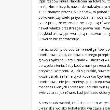
Opis rządów knura Napoleona na folwarku to 
mniej zbrodniczych, nawet demokratycznych,
195 uznanych przez ONZ państw, w ponad 100 
pułkownik czy wielki przywódca), a może w 5
rzecz jasna, że wszystkie zwierzęta są równ
nawet władza przestrzegać prawa musi. Więc
przykład ustawę pozwalającą rozdawać part
Suweren nie zaprotestuje.
I teraz wróćmy do oburzenia inteligentów 
teorii prawa głosi, że prawo, którego przep
głowy rządzącej Partii uznały – i słusznie! –
do wyobrażenia, żeby ktoś zmusił prezesa do
przyszedł komornik. A, jak się rzekło, suwe
ludzie uznali, że ten artykuł Kodeksu Cywil
teorii prawa: nie jest martwy, jest akceptow
mecenas Giertych i profesor Sadurski muszą 
zwierzęta są już równe. Lud jest zadowolony 
A prezes udowodnił, że jest ponad to wszystk
ukraińskie wojsko bohatersko walczące z b