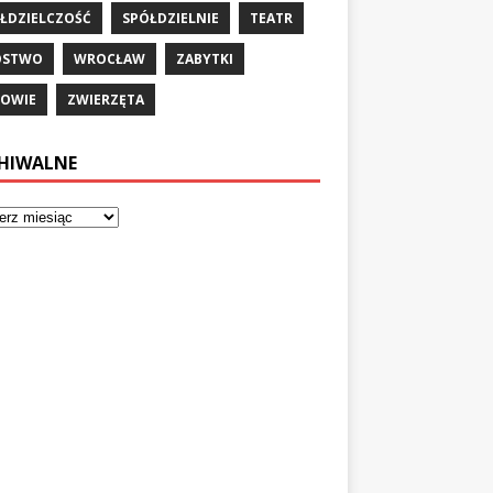
ŁDZIELCZOŚĆ
SPÓŁDZIELNIE
TEATR
ÓSTWO
WROCŁAW
ZABYTKI
OWIE
ZWIERZĘTA
HIWALNE