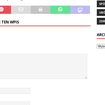
SPÓ
UB
ZDR
 TEN WPIS
ARC