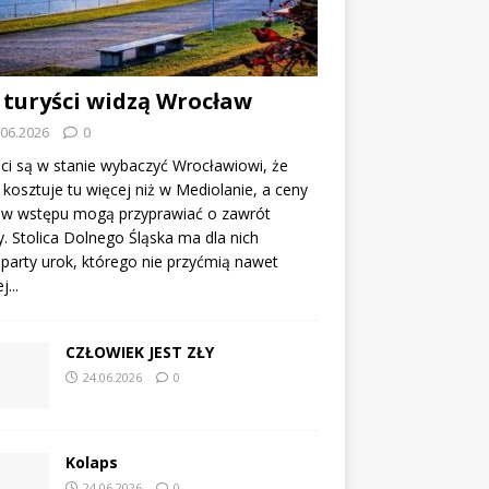
 turyści widzą Wrocław
.06.2026
0
ci są w stanie wybaczyć Wrocławiowi, że
kosztuje tu więcej niż w Mediolanie, a ceny
tów wstępu mogą przyprawiać o zawrót
. Stolica Dolnego Śląska ma dla nich
party urok, którego nie przyćmią nawet
...
CZŁOWIEK JEST ZŁY
24.06.2026
0
Kolaps
24.06.2026
0