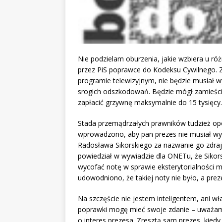
Nie podzielam oburzenia, jakie wzbiera u ró
przez PiS poprawce do Kodeksu Cywilnego. Z
programie telewizyjnym, nie będzie musiał 
srogich odszkodowań. Będzie mógł zamieśc
zapłacić grzywnę maksymalnie do 15 tysięcy.
Stada przemądrzałych prawników tudzież opo
wprowadzono, aby pan prezes nie musiał wy
Radosława Sikorskiego za nazwanie go zdra
powiedział w wywiadzie dla ONETu, że Sikor
wycofać notę w sprawie eksterytorialności mi
udowodniono, że takiej noty nie było, a pre
Na szczęście nie jestem inteligentem, ani w
poprawki mogę mieć swoje zdanie – uważam p
o interes prezesa. Zresztą sam prezes, kiedy