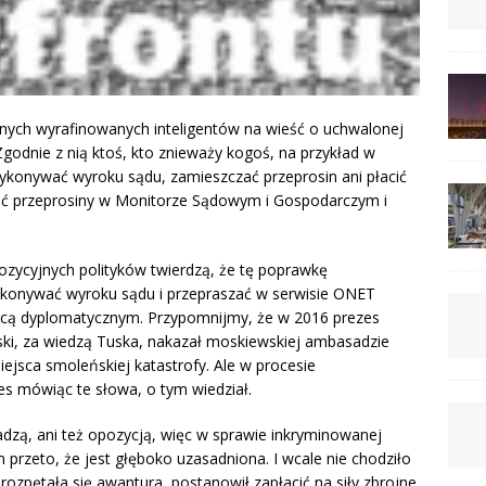
żnych wyrafinowanych inteligentów na wieść o uchwalonej
godnie z nią ktoś, kto znieważy kogoś, na przykład w
wykonywać wyroku sądu, zamieszczać przeprosin ani płacić
ić przeprosiny w Monitorze Sądowym i Gospodarczym i
zycyjnych polityków twierdzą, że tę poprawkę
konywać wyroku sądu i przepraszać w serwisie ONET
jcą dyplomatycznym. Przypomnijmy, że w 2016 prezes
ski, za wiedzą Tuska, nakazał moskiewskiej ambasadzie
ejsca smoleńskiej katastrofy. Ale w procesie
zes mówiąc te słowa, o tym wiedział.
ładzą, ani też opozycją, więc w sprawie inkryminowanej
rzeto, że jest głęboko uzasadniona. I wcale nie chodziło
 rozpętała się awantura, postanowił zapłacić na siły zbrojne