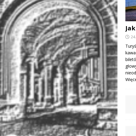
Jak
24
Turyś
kawa 
bile
głowy
nieod
Więcej