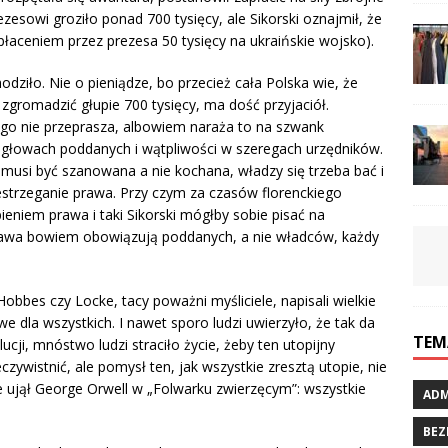
rezesowi groziło ponad 700 tysięcy, ale Sikorski oznajmił, że
płaceniem przez prezesa 50 tysięcy na ukraińskie wojsko).
hodziło. Nie o pieniądze, bo przecież cała Polska wie, że
gromadzić głupie 700 tysięcy, ma dość przyjaciół.
ogo nie przeprasza, albowiem naraża to na szwank
głowach poddanych i wątpliwości w szeregach urzędników.
a musi być szanowana a nie kochana, władzy się trzeba bać i
estrzeganie prawa. Przy czym za czasów florenckiego
eniem prawa i taki Sikorski mógłby sobie pisać na
prawa bowiem obowiązują poddanych, a nie władców, każdy
obbes czy Locke, tacy poważni myśliciele, napisali wielkie
 dla wszystkich. I nawet sporo ludzi uwierzyło, że tak da
TEM
ucji, mnóstwo ludzi straciło życie, żeby ten utopijny
ywistnić, ale pomysł ten, jak wszystkie zresztą utopie, nie
ie ujął George Orwell w „Folwarku zwierzęcym”: wszystkie
ADM
BEZ