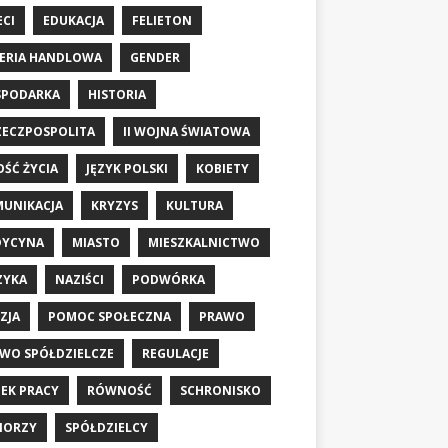
ECI
EDUKACJA
FELIETON
ERIA HANDLOWA
GENDER
SPODARKA
HISTORIA
RZECZPOSPOLITA
II WOJNA ŚWIATOWA
OŚĆ ŻYCIA
JĘZYK POLSKI
KOBIETY
UNIKACJA
KRYZYS
KULTURA
DYCYNA
MIASTO
MIESZKALNICTWO
ZYKA
NAZIŚCI
PODWÓRKA
ZJA
POMOC SPOŁECZNA
PRAWO
WO SPÓŁDZIELCZE
REGULACJE
EK PRACY
RÓWNOŚĆ
SCHRONISKO
IORZY
SPÓŁDZIELCY