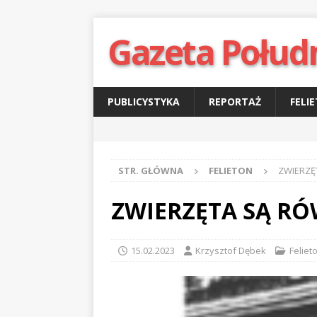
Gazeta Połud
PUBLICYSTYKA
REPORTAŻ
FELI
STR. GŁÓWNA
FELIETON
ZWIERZĘ
ZWIERZĘTA SĄ R
15.02.2023
Krzysztof Dębek
Feliet