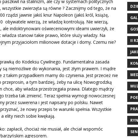
paszkwil na stalinizm, ale czy w systemach politycznych
DZI
 wszystkie zwierzęta są równe ? Zacznijmy od tego, że na
rządzi jawnie jakiś knur Napoleon (jakiś król, książę,
GAL
0 obywatele wierzą, że władzę kontrolują. Nie wierzą,
e, ale indoktrynowani oświeceniowymi ideami uwierzyli, że
GO
 władza stanowi takie prawo, które służy władzy. Na
II 
yjnym przyjaciołom milionowe dotacje i domy. Czemu nie?
JAK
poprawką do Kodeksu Cywilnego. Fundamentalna zasada
KOM
isy są niemożliwe do wykonania, jest złym prawem. I mądre
ME
 że z takim przypadkiem mamy do czynienia. Jest przecież nie
 przeprosin, a tym bardziej, żeby na ulicę Nowogrodzką
MU
ren chce, aby władza przestrzegała prawa. Dlatego mądrzy
nego trzeba tak zmienić. Teraz spełnia wymogi nowoczesnej
POE
any przez suwerena i jest napisany po polsku. Nawet
PRA
przyznać, że nowy przepis te warunki spełnia. Wszystkie
a elity niech sobie kwękają.
RYN
o: zapłacił, chociaż nie musiał, ale chciał wspomóc
SEN
arbarzyńskim agresorem.