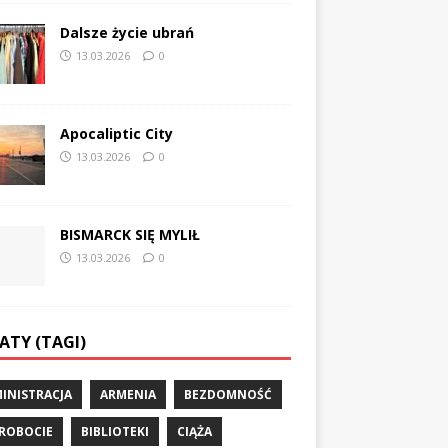
Dalsze życie ubrań
13.03.2026
0
Apocaliptic City
13.03.2026
0
BISMARCK SIĘ MYLIŁ
13.03.2026
0
ATY (TAGI)
INISTRACJA
ARMENIA
BEZDOMNOŚĆ
ROBOCIE
BIBLIOTEKI
CIĄŻA