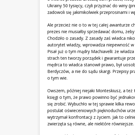
Ukrainy 50 tysięcy, czyli przyznać do winy (p
zadowoli się jakimikolwiek przeprosinami i w
Ale przecież nie o to w tej całej awanturze c
prezes nie musiałby sprzedawać domu, żeby z
Chodziło o zasady. Z zasady zaś władca nik
autorytet władzy, wprowadza niepewność w 
Pisał już o tym mądry Machiavelli: że władz
strach ten tworzy porządek i gwarantuje prz
mędrca to władca stanowił prawo, był uosobi
Berdyczów, a nie do sądu skargi. Przepisy 
o tym wie.
Owszem, później niejaki Monteskiusz, a też H
księgi o tym, że prawo powinno być jednakowe
się zrobić. Wybuchło w tej sprawie kilka rewol
postulat oświeceniowych pięknoduchów urzecz
wytrzymał konfrontacji z życiem. Jak to celn
zwierzęta są równe, ale niektóre równiejsze.