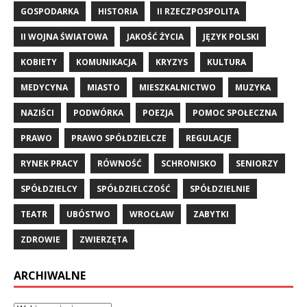
GOSPODARKA
HISTORIA
II RZECZPOSPOLITA
II WOJNA ŚWIATOWA
JAKOŚĆ ŻYCIA
JĘZYK POLSKI
KOBIETY
KOMUNIKACJA
KRYZYS
KULTURA
MEDYCYNA
MIASTO
MIESZKALNICTWO
MUZYKA
NAZIŚCI
PODWÓRKA
POEZJA
POMOC SPOŁECZNA
PRAWO
PRAWO SPÓŁDZIELCZE
REGULACJE
RYNEK PRACY
RÓWNOŚĆ
SCHRONISKO
SENIORZY
SPÓŁDZIELCY
SPÓŁDZIELCZOŚĆ
SPÓŁDZIELNIE
TEATR
UBÓSTWO
WROCŁAW
ZABYTKI
ZDROWIE
ZWIERZĘTA
ARCHIWALNE