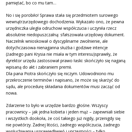
pamiętać, bo co mu tam…
No i się porobiło! Sprawa stała się przedmiotem surowego
wewnątrzurzędowego dochodzenia. Wykazało ono, że pewna
urzędniczka uległa odruchowi współczucia i uczyniła rzecz
absolutnie niedopuszczalną: sfałszowała urzędowy dokument.
Naczelnik wnioskował o dyscyplinarne zwolnienie, ale
dotychczasowa nienaganna służba i godziwe intencje
(żadnego pani Krysia nie miała w tym interesu)sprawiły, że
dyrektor urzędu zastosował prawo łaski: skończyło się naganą
wpisaną do akt i zabraniem premii.
Dla pana Piotra skończyło się niczym. Udowodniono mu
przekroczenie terminów i napisano, że może się skarżyć do
sądu, ale procedurę składania dokumentów musi zacząć od
nowa.
Zdarzenie to było w urzędzie bardzo głośne. Wszyscy
pracownicy – jak jedna kobieta i jeden mąż – zapewniali siebie
i wszystkich dookoła, że coś takiego już nigdy, przenigdy się
nie powtórzy. Żadnej litości, żadnego współczucia, żadnego
wysłuchiwania usprawiedliwień i uprzejmości – tylko