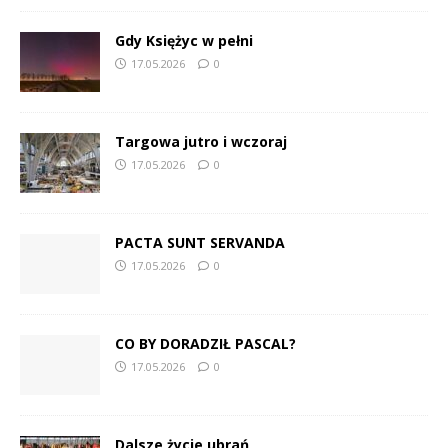
Gdy Księżyc w pełni
17.05.2026
0
Targowa jutro i wczoraj
17.05.2026
0
PACTA SUNT SERVANDA
17.05.2026
0
CO BY DORADZIŁ PASCAL?
17.05.2026
0
Dalsze życie ubrań