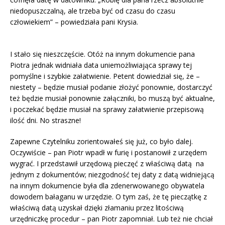
niedopuszczalną, ale trzeba być od czasu do czasu
człowiekiem” – powiedziała pani Krysia.
I stało się nieszczęście. Otóż na innym dokumencie pana
Piotra jednak widniała data uniemożliwiająca sprawy tej
pomyślne i szybkie załatwienie. Petent dowiedział się, że –
niestety – będzie musiał podanie złożyć ponownie, dostarczyć
też będzie musiał ponownie załączniki, bo muszą być aktualne,
i poczekać będzie musiał na sprawy załatwienie przepisową
ilość dni. No straszne!
Zapewne Czytelniku zorientowałeś się już, co było dalej.
Oczywiście – pan Piotr wpadł w furię i postanowił z urzędem
wygrać. I przedstawił urzędową pieczęć z właściwą datą na
jednym z dokumentów; niezgodność tej daty z datą widniejącą
na innym dokumencie była dla zdenerwowanego obywatela
dowodem bałaganu w urzędzie. O tym zaś, że tę pieczątkę z
właściwą datą uzyskał dzięki złamaniu przez litościwą
urzędniczkę procedur – pan Piotr zapomniał. Lub też nie chciał