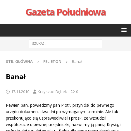
Gazeta Południowa
STR. GŁÓWNA
FELIETON
Banał
Banał
17.11.2010
Krzysztof Dębek
0
Pewien pan, powiedzmy pan Piotr, przyniósł do pewnego
urzędu dokument dwa dni po wymaganym terminie. Ale tak
przekonująco się usprawiedliwiał i prosił, że wzbudził
współczucie u pewnej urzędniczki, nazwijmy ją panią Krysią, i
cofnęła datę w datowniku. „Robię dla pana rzecz absolutnie