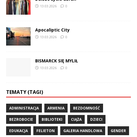
13.03.2026
0
Apocaliptic City
13.03.2026
0
BISMARCK SIĘ MYLIŁ
13.03.2026
0
TEMATY (TAGI)
ADMINISTRACJA
ARMENIA
BEZDOMNOŚĆ
BEZROBOCIE
BIBLIOTEKI
CIĄŻA
DZIECI
EDUKACJA
FELIETON
GALERIA HANDLOWA
GENDER