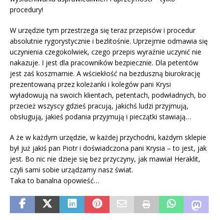
procedury!
W urzędzie tym przestrzega się teraz przepisów i procedur
absolutnie rygorystycznie i bezlitośnie. Uprzejmie odmawia się
uczynienia czegokolwiek, czego przepis wyraźnie uczynić nie
nakazuje. I jest dla pracowników bezpiecznie. Dla petentów
jest zaś koszmarnie. A wściekłość na bezduszną biurokrację
prezentowaną przez koleżanki i kolegów pani Krysi
wyładowują na swoich klientach, petentach, podwładnych, bo
przecież wszyscy gdzieś pracują, jakichś ludzi przyjmują,
obsługują, jakieś podania przyjmują i pieczątki stawiają…
A że w każdym urzędzie, w każdej przychodni, każdym sklepie
był już jakiś pan Piotr i doświadczona pani Krysia – to jest, jak
jest. Bo nic nie dzieje się bez przyczyny, jak mawiał Heraklit,
czyli sami sobie urządzamy nasz świat.
Taka to banalna opowieść…