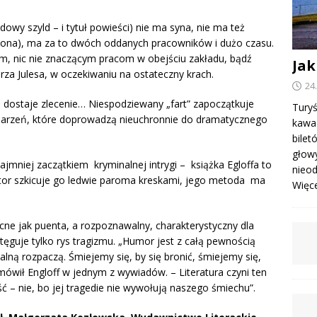
wy szyld – i tytuł powieści) nie ma syna, nie ma też
o żona), ma za to dwóch oddanych pracowników i dużo czasu.
ym, nic nie znaczącym pracom w obejściu zakładu, bądź
Jak
za Julesa, w oczekiwaniu na ostateczny krach.
24
n dostaje zlecenie… Niespodziewany „fart” zapoczątkuje
Turyś
zdarzeń, które doprowadzą nieuchronnie do dramatycznego
kawa 
bile
głowy
ajmniej zaczątkiem kryminalnej intrygi – książka Egloffa to
nieod
utor szkicuje go ledwie paroma kreskami, jego metoda ma
Więcej
cne jak puenta, a rozpoznawalny, charakterystyczny dla
ęguje tylko rys tragizmu. „Humor jest z całą pewnością
ną rozpaczą. Śmiejemy się, by się bronić, śmiejemy się,
mówił Engloff w jednym z wywiadów. – Literatura czyni ten
– nie, bo jej tragedie nie wywołują naszego śmiechu”.