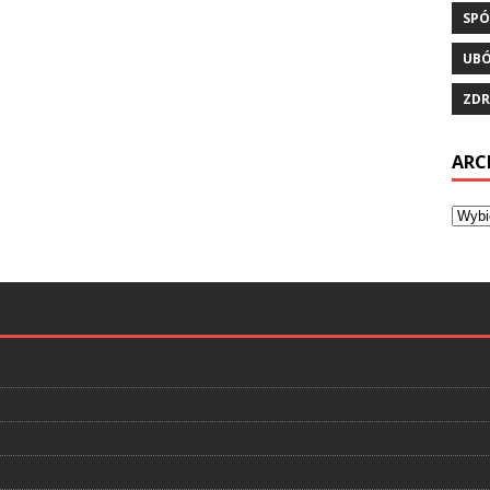
SPÓ
UB
ZDR
ARC