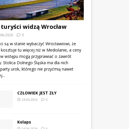
 turyści widzą Wrocław
.06.2026
0
ci są w stanie wybaczyć Wrocławiowi, że
kosztuje tu więcej niż w Mediolanie, a ceny
tów wstępu mogą przyprawiać o zawrót
. Stolica Dolnego Śląska ma dla nich
party urok, którego nie przyćmią nawet
...
CZŁOWIEK JEST ZŁY
24.06.2026
0
Kolaps
24.06.2026
0