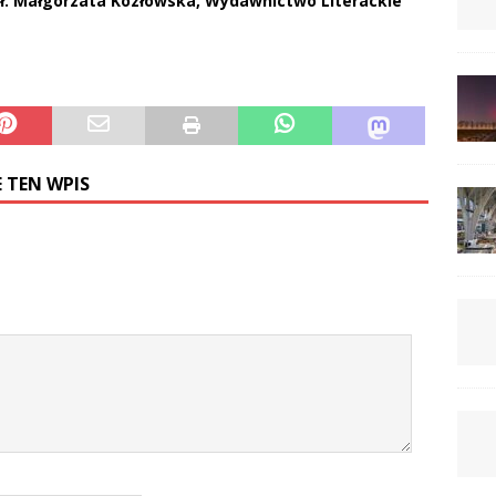
zeł. Małgorzata Kozłowska, Wydawnictwo Literackie
 TEN WPIS