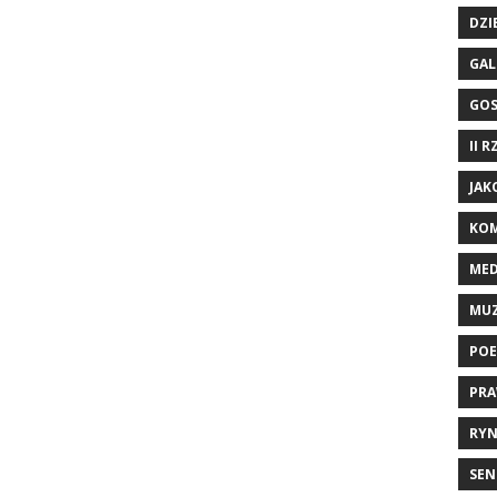
DZI
GAL
GO
II 
JAK
KOM
ME
MU
POE
PRA
RYN
SEN