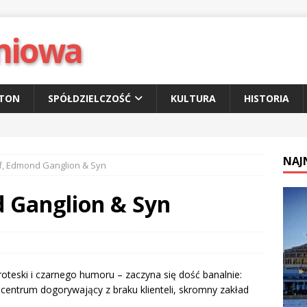
niowa
ETON
SPÓŁDZIELCZOŚĆ
KULTURA
HISTORIA
NAJ
ff, Edmond Ganglion & Syn
d Ganglion & Syn
roteski i czarnego humoru – zaczyna się dość banalnie:
centrum dogorywający z braku klienteli, skromny zakład