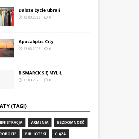
Dalsze życie ubrań
13.03.2026
0
Apocaliptic City
13.03.2026
0
BISMARCK SIĘ MYLIŁ
13.03.2026
0
ATY (TAGI)
INISTRACJA
ARMENIA
BEZDOMNOŚĆ
ROBOCIE
BIBLIOTEKI
CIĄŻA