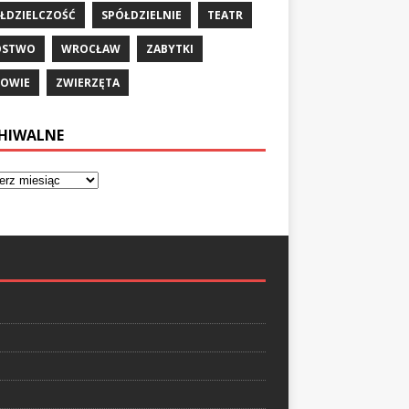
ŁDZIELCZOŚĆ
SPÓŁDZIELNIE
TEATR
ÓSTWO
WROCŁAW
ZABYTKI
OWIE
ZWIERZĘTA
HIWALNE