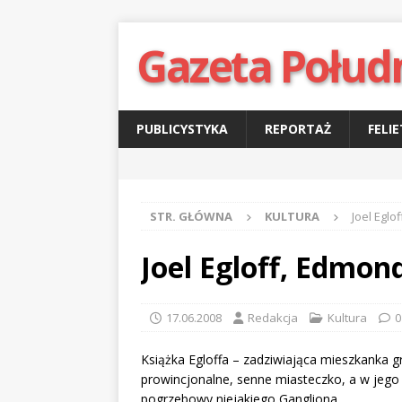
Gazeta Połud
PUBLICYSTYKA
REPORTAŻ
FELI
STR. GŁÓWNA
KULTURA
Joel Eglo
Joel Egloff, Edmon
17.06.2008
Redakcja
Kultura
0
Książka Egloffa – zadziwiająca mieszkanka g
prowincjonalne, senne miasteczko, a w jego 
pogrzebowy niejakiego Gangliona.