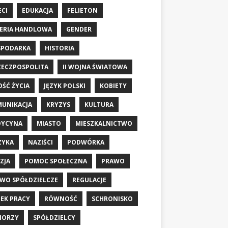
ECI
EDUKACJA
FELIETON
ERIA HANDLOWA
GENDER
SPODARKA
HISTORIA
RZECZPOSPOLITA
II WOJNA ŚWIATOWA
OŚĆ ŻYCIA
JĘZYK POLSKI
KOBIETY
UNIKACJA
KRYZYS
KULTURA
DYCYNA
MIASTO
MIESZKALNICTWO
ZYKA
NAZIŚCI
PODWÓRKA
ZJA
POMOC SPOŁECZNA
PRAWO
WO SPÓŁDZIELCZE
REGULACJE
EK PRACY
RÓWNOŚĆ
SCHRONISKO
IORZY
SPÓŁDZIELCY