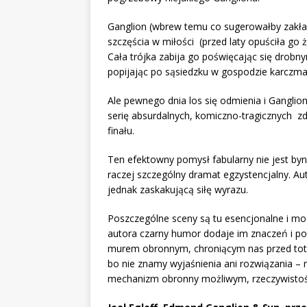
Ganglion (wbrew temu co sugerowałby zakłado
szczęścia w miłości (przed laty opuściła g
Cała trójka zabija go poświęcając się drobn
popijając po sąsiedzku w gospodzie karczmar
Ale pewnego dnia los się odmienia i Ganglio
serię absurdalnych, komiczno-tragicznych 
finału.
Ten efektowny pomysł fabularny nie jest byn
raczej szczególny dramat egzystencjalny. A
jednak zaskakującą siłę wyrazu.
Poszczególne sceny są tu esencjonalne i mo
autora czarny humor dodaje im znaczeń i pot
murem obronnym, chroniącym nas przed total
bo nie znamy wyjaśnienia ani rozwiązania – 
mechanizm obronny możliwym, rzeczywistość 