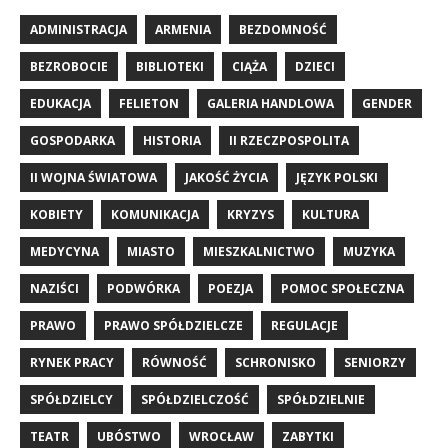
ADMINISTRACJA
ARMENIA
BEZDOMNOŚĆ
BEZROBOCIE
BIBLIOTEKI
CIĄŻA
DZIECI
EDUKACJA
FELIETON
GALERIA HANDLOWA
GENDER
GOSPODARKA
HISTORIA
II RZECZPOSPOLITA
II WOJNA ŚWIATOWA
JAKOŚĆ ŻYCIA
JĘZYK POLSKI
KOBIETY
KOMUNIKACJA
KRYZYS
KULTURA
MEDYCYNA
MIASTO
MIESZKALNICTWO
MUZYKA
NAZIŚCI
PODWÓRKA
POEZJA
POMOC SPOŁECZNA
PRAWO
PRAWO SPÓŁDZIELCZE
REGULACJE
RYNEK PRACY
RÓWNOŚĆ
SCHRONISKO
SENIORZY
SPÓŁDZIELCY
SPÓŁDZIELCZOŚĆ
SPÓŁDZIELNIE
TEATR
UBÓSTWO
WROCŁAW
ZABYTKI