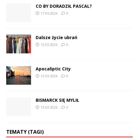
CO BY DORADZIŁ PASCAL?
17.05.2026
0
Dalsze życie ubrań
13.03.2026
0
Apocaliptic City
13.03.2026
0
BISMARCK SIĘ MYLIŁ
13.03.2026
0
TEMATY (TAGI)