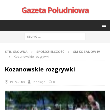
Gazeta Południowa
STR. GŁÓWNA
SPÓŁDZIELCZOŚĆ
SM KOZANÓW IV
Kozanowskie rozgrywki
Kozanowskie rozgrywki
19.09.2008
Redakcja
0