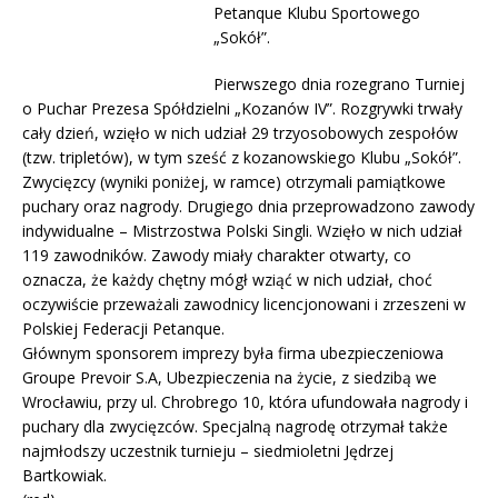
Petanque Klubu Sportowego
„Sokół”.
Pierwszego dnia rozegrano Turniej
o Puchar Prezesa Spółdzielni „Kozanów IV”. Rozgrywki trwały
cały dzień, wzięło w nich udział 29 trzyosobowych zespołów
(tzw. tripletów), w tym sześć z kozanowskiego Klubu „Sokół”.
Zwycięzcy (wyniki poniżej, w ramce) otrzymali pamiątkowe
puchary oraz nagrody. Drugiego dnia przeprowadzono zawody
indywidualne – Mistrzostwa Polski Singli. Wzięło w nich udział
119 zawodników. Zawody miały charakter otwarty, co
oznacza, że każdy chętny mógł wziąć w nich udział, choć
oczywiście przeważali zawodnicy licencjonowani i zrzeszeni w
Polskiej Federacji Petanque.
Głównym sponsorem imprezy była firma ubezpieczeniowa
Groupe Prevoir S.A, Ubezpieczenia na życie, z siedzibą we
Wrocławiu, przy ul. Chrobrego 10, która ufundowała nagrody i
puchary dla zwycięzców. Specjalną nagrodę otrzymał także
najmłodszy uczestnik turnieju – siedmioletni Jędrzej
Bartkowiak.