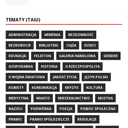
TEMATY (TAGI)
ADMINISTRACJA
ARMENIA
BEZDOMNOŚĆ
BEZROBOCIE
BIBLIOTEKI
CIĄŻA
DZIECI
EDUKACJA
FELIETON
GALERIA HANDLOWA
GENDER
GOSPODARKA
HISTORIA
II RZECZPOSPOLITA
II WOJNA ŚWIATOWA
JAKOŚĆ ŻYCIA
JĘZYK POLSKI
KOBIETY
KOMUNIKACJA
KRYZYS
KULTURA
MEDYCYNA
MIASTO
MIESZKALNICTWO
MUZYKA
NAZIŚCI
PODWÓRKA
POEZJA
POMOC SPOŁECZNA
PRAWO
PRAWO SPÓŁDZIELCZE
REGULACJE