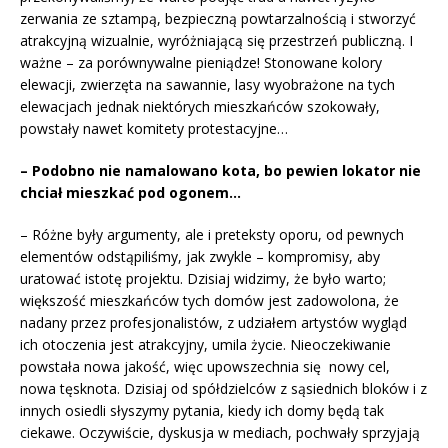
zerwania ze sztampą, bezpieczną powtarzalnością i stworzyć
atrakcyjną wizualnie, wyróżniającą się przestrzeń publiczną. I
ważne – za porównywalne pieniądze! Stonowane kolory
elewacji, zwierzęta na sawannie, lasy wyobrażone na tych
elewacjach jednak niektórych mieszkańców szokowały,
powstały nawet komitety protestacyjne…
– Podobno nie namalowano kota, bo pewien lokator nie
chciał mieszkać pod ogonem…
– Różne były argumenty, ale i preteksty oporu, od pewnych
elementów odstąpiliśmy, jak zwykle – kompromisy, aby
uratować istotę projektu. Dzisiaj widzimy, że było warto;
większość mieszkańców tych domów jest zadowolona, że
nadany przez profesjonalistów, z udziałem artystów wygląd
ich otoczenia jest atrakcyjny, umila życie. Nieoczekiwanie
powstała nowa jakość, więc upowszechnia się nowy cel,
nowa tęsknota. Dzisiaj od spółdzielców z sąsiednich bloków i z
innych osiedli słyszymy pytania, kiedy ich domy będą tak
ciekawe. Oczywiście, dyskusja w mediach, pochwały sprzyjają