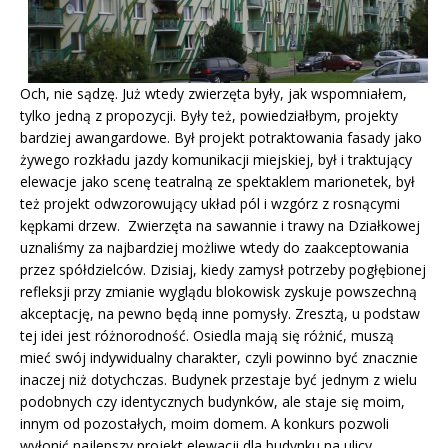
Och, nie sądzę. Już wtedy zwierzęta były, jak wspomniałem,
tylko jedną z propozycji. Były też, powiedziałbym, projekty
bardziej awangardowe. Był projekt potraktowania fasady jako
żywego rozkładu jazdy komunikacji miejskiej, był i traktujący
elewacje jako scenę teatralną ze spektaklem marionetek, był
też projekt odwzorowujący układ pól i wzgórz z rosnącymi
kępkami drzew. Zwierzęta na sawannie i trawy na Działkowej
uznaliśmy za najbardziej możliwe wtedy do zaakceptowania
przez spółdzielców. Dzisiaj, kiedy zamysł potrzeby pogłębionej
refleksji przy zmianie wyglądu blokowisk zyskuje powszechną
akceptację, na pewno będą inne pomysły. Zresztą, u podstaw
tej idei jest różnorodność. Osiedla mają się różnić, muszą
mieć swój indywidualny charakter, czyli powinno być znacznie
inaczej niż dotychczas. Budynek przestaje być jednym z wielu
podobnych czy identycznych budynków, ale staje się moim,
innym od pozostałych, moim domem. A konkurs pozwoli
wyłonić najlepszy projekt elewacji dla budynku na ulicy