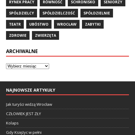
RYNEK PRACY
RÓWNOŚĆ
SCHRONISKO
SENIORZY
SPÓŁDZIELCY
SPÓŁDZIELCZOŚĆ
SPÓŁDZIELNIE
TEATR
UBÓSTWO
WROCŁAW
ZABYTKI
ZDROWIE
ZWIERZĘTA
ARCHIWALNE
NAJNOWSZE ARTYKUŁY
Jak turyści widzą Wrocław
CZŁOWIEK JEST ZŁY
Kolaps
Gdy Księżyc w pełni