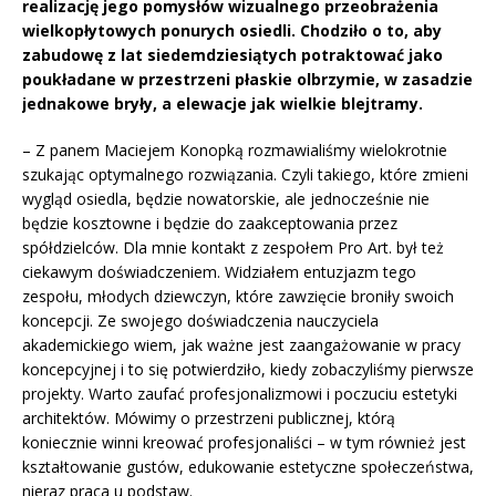
realizację jego pomysłów wizualnego przeobrażenia
wielkopłytowych ponurych osiedli. Chodziło o to, aby
zabudowę z lat siedemdziesiątych potraktować jako
poukładane w przestrzeni płaskie olbrzymie, w zasadzie
jednakowe bryły, a elewacje jak wielkie blejtramy.
– Z panem Maciejem Konopką rozmawialiśmy wielokrotnie
szukając optymalnego rozwiązania. Czyli takiego, które zmieni
wygląd osiedla, będzie nowatorskie, ale jednocześnie nie
będzie kosztowne i będzie do zaakceptowania przez
spółdzielców. Dla mnie kontakt z zespołem Pro Art. był też
ciekawym doświadczeniem. Widziałem entuzjazm tego
zespołu, młodych dziewczyn, które zawzięcie broniły swoich
koncepcji. Ze swojego doświadczenia nauczyciela
akademickiego wiem, jak ważne jest zaangażowanie w pracy
koncepcyjnej i to się potwierdziło, kiedy zobaczyliśmy pierwsze
projekty. Warto zaufać profesjonalizmowi i poczuciu estetyki
architektów. Mówimy o przestrzeni publicznej, którą
koniecznie winni kreować profesjonaliści – w tym również jest
kształtowanie gustów, edukowanie estetyczne społeczeństwa,
nieraz praca u podstaw.