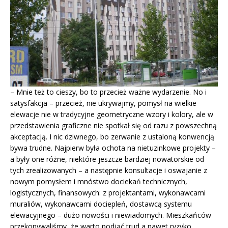
– Mnie też to cieszy, bo to przecież ważne wydarzenie. No i
satysfakcja – przecież, nie ukrywajmy, pomysł na wielkie
elewacje nie w tradycyjne geometryczne wzory i kolory, ale w
przedstawienia graficzne nie spotkał się od razu z powszechną
akceptacją. I nic dziwnego, bo zerwanie z ustaloną konwencją
bywa trudne. Najpierw była ochota na nietuzinkowe projekty –
a były one różne, niektóre jeszcze bardziej nowatorskie od
tych zrealizowanych – a następnie konsultacje i oswajanie z
nowym pomysłem i mnóstwo dociekań technicznych,
logistycznych, finansowych: z projektantami, wykonawcami
muraliów, wykonawcami dociepleń, dostawcą systemu
elewacyjnego – dużo nowości i niewiadomych. Mieszkańców
przekonywaliśmy, że warto podjąć trud a nawet ryzyko