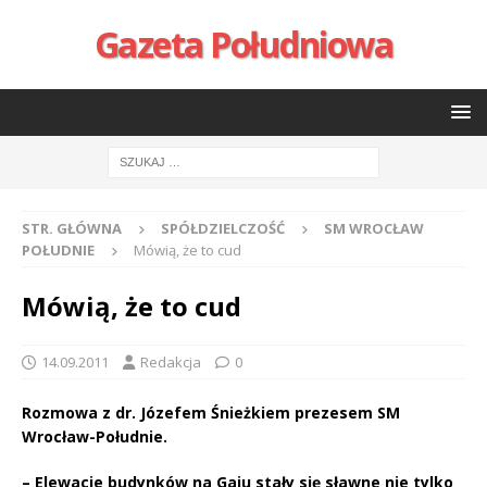
Gazeta Południowa
STR. GŁÓWNA
SPÓŁDZIELCZOŚĆ
SM WROCŁAW
POŁUDNIE
Mówią, że to cud
Mówią, że to cud
14.09.2011
Redakcja
0
Rozmowa z dr. Józefem Śnieżkiem prezesem SM
Wrocław-Południe.
– Elewacje budynków na Gaju stały się sławne nie tylko