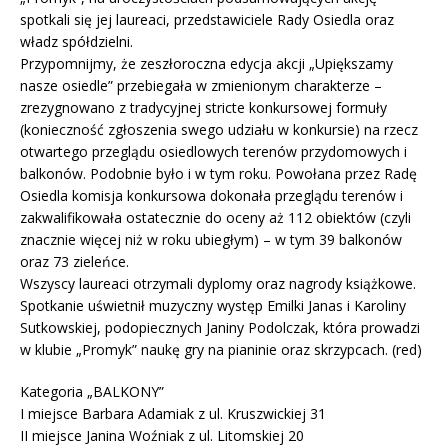
spotkali się jej laureaci, przedstawiciele Rady Osiedla oraz
władz spółdzielni.
Przypomnijmy, że zeszłoroczna edycja akcji „Upiększamy
nasze osiedle” przebiegała w zmienionym charakterze –
zrezygnowano z tradycyjnej stricte konkursowej formuły
(konieczność zgłoszenia swego udziału w konkursie) na rzecz
otwartego przeglądu osiedlowych terenów przydomowych i
balkonów. Podobnie było i w tym roku. Powołana przez Radę
Osiedla komisja konkursowa dokonała przeglądu terenów i
zakwalifikowała ostatecznie do oceny aż 112 obiektów (czyli
znacznie więcej niż w roku ubiegłym) – w tym 39 balkonów
oraz 73 zieleńce.
Wszyscy laureaci otrzymali dyplomy oraz nagrody książkowe.
Spotkanie uświetnił muzyczny występ Emilki Janas i Karoliny
Sutkowskiej, podopiecznych Janiny Podolczak, która prowadzi
w klubie „Promyk” naukę gry na pianinie oraz skrzypcach. (red)
Kategoria „BALKONY”
I miejsce Barbara Adamiak z ul. Kruszwickiej 31
II miejsce Janina Woźniak z ul. Litomskiej 20