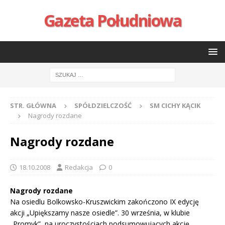
Gazeta Południowa
STR. GŁÓWNA
SPÓŁDZIELCZOŚĆ
SM CICHY KĄCIK
Nagrody rozdane
Nagrody rozdane
18.10.2008
Redakcja
0
Nagrody rozdane
Na osiedlu Bolkowsko-Kruszwickim zakończono IX edycję
akcji „Upiększamy nasze osiedle”. 30 września, w klubie
„Promyk”, na uroczystościach podsumowujących akcję