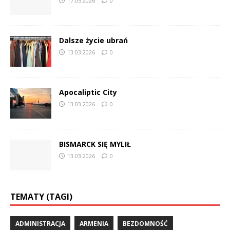
17.05.2026
0
Dalsze życie ubrań
13.03.2026
0
Apocaliptic City
13.03.2026
0
BISMARCK SIĘ MYLIŁ
13.03.2026
0
TEMATY (TAGI)
ADMINISTRACJA
ARMENIA
BEZDOMNOŚĆ