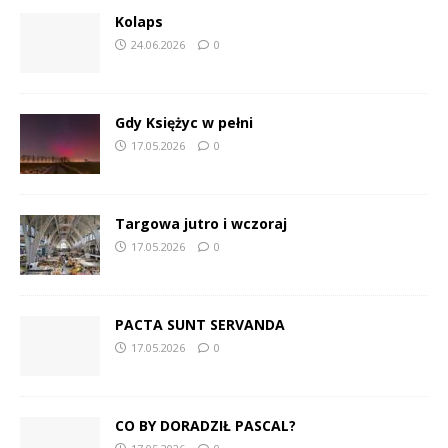
Kolaps
24.06.2026
0
Gdy Księżyc w pełni
17.05.2026
0
Targowa jutro i wczoraj
17.05.2026
0
PACTA SUNT SERVANDA
17.05.2026
0
CO BY DORADZIŁ PASCAL?