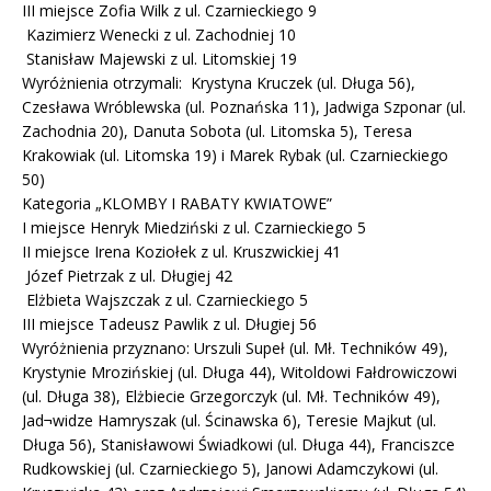
III miejsce Zofia Wilk z ul. Czarnieckiego 9
Kazimierz Wenecki z ul. Zachodniej 10
Stanisław Majewski z ul. Litomskiej 19
Wyróżnienia otrzymali: Krystyna Kruczek (ul. Długa 56),
Czesława Wróblewska (ul. Poznańska 11), Jadwiga Szponar (ul.
Zachodnia 20), Danuta Sobota (ul. Litomska 5), Teresa
Krakowiak (ul. Litomska 19) i Marek Rybak (ul. Czarnieckiego
50)
Kategoria „KLOMBY I RABATY KWIATOWE”
I miejsce Henryk Miedziński z ul. Czarnieckiego 5
II miejsce Irena Koziołek z ul. Kruszwickiej 41
Józef Pietrzak z ul. Długiej 42
Elżbieta Wajszczak z ul. Czarnieckiego 5
III miejsce Tadeusz Pawlik z ul. Długiej 56
Wyróżnienia przyznano: Urszuli Supeł (ul. Mł. Techników 49),
Krystynie Mrozińskiej (ul. Długa 44), Witoldowi Fałdrowiczowi
(ul. Długa 38), Elżbiecie Grzegorczyk (ul. Mł. Techników 49),
Jad¬widze Hamryszak (ul. Ścinawska 6), Teresie Majkut (ul.
Długa 56), Stanisławowi Świadkowi (ul. Długa 44), Franciszce
Rudkowskiej (ul. Czarnieckiego 5), Janowi Adamczykowi (ul.