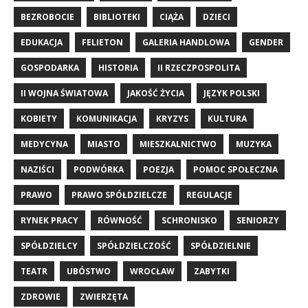
BEZROBOCIE
BIBLIOTEKI
CIĄŻA
DZIECI
EDUKACJA
FELIETON
GALERIA HANDLOWA
GENDER
GOSPODARKA
HISTORIA
II RZECZPOSPOLITA
II WOJNA ŚWIATOWA
JAKOŚĆ ŻYCIA
JĘZYK POLSKI
KOBIETY
KOMUNIKACJA
KRYZYS
KULTURA
MEDYCYNA
MIASTO
MIESZKALNICTWO
MUZYKA
NAZIŚCI
PODWÓRKA
POEZJA
POMOC SPOŁECZNA
PRAWO
PRAWO SPÓŁDZIELCZE
REGULACJE
RYNEK PRACY
RÓWNOŚĆ
SCHRONISKO
SENIORZY
SPÓŁDZIELCY
SPÓŁDZIELCZOŚĆ
SPÓŁDZIELNIE
TEATR
UBÓSTWO
WROCŁAW
ZABYTKI
ZDROWIE
ZWIERZĘTA