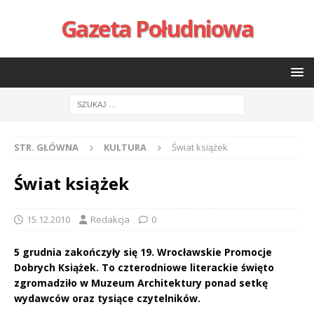
Gazeta Południowa
STR. GŁÓWNA
KULTURA
Świat książek
Świat książek
15.12.2010
Redakcja
0
5 grudnia zakończyły się 19. Wrocławskie Promocje
Dobrych Książek. To czterodniowe literackie święto
zgromadziło w Muzeum Architektury ponad setkę
wydawców oraz tysiące czytelników.