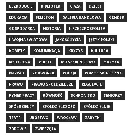
BEZROBOCIE
BIBLIOTEKI
CIĄŻA
DZIECI
EDUKACJA
FELIETON
GALERIA HANDLOWA
GENDER
GOSPODARKA
HISTORIA
II RZECZPOSPOLITA
II WOJNA ŚWIATOWA
JAKOŚĆ ŻYCIA
JĘZYK POLSKI
KOBIETY
KOMUNIKACJA
KRYZYS
KULTURA
MEDYCYNA
MIASTO
MIESZKALNICTWO
MUZYKA
NAZIŚCI
PODWÓRKA
POEZJA
POMOC SPOŁECZNA
PRAWO
PRAWO SPÓŁDZIELCZE
REGULACJE
RYNEK PRACY
RÓWNOŚĆ
SCHRONISKO
SENIORZY
SPÓŁDZIELCY
SPÓŁDZIELCZOŚĆ
SPÓŁDZIELNIE
TEATR
UBÓSTWO
WROCŁAW
ZABYTKI
ZDROWIE
ZWIERZĘTA