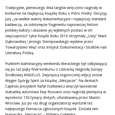
Tradycyjnie, pierwszego dnia targów wręczono nagrody w
konkursie na Najlepszą Książkę Roku o Pióro Fredry. Decyzją
jury „za wielkie walory dokumentacyjne i najwyższy standard
badawczy, za odsłonięcie fragmentu najnowszej historii
polskiej kultury i ukazanie jej wybitnych postaci w ich
zwyczajności” tytuł Książki Roku 2010 otrzymały „Listy” Marii
Dąbrowskiej i Jerzego Stempowskiego wydane przez
Towarzystwo Więź oraz Instytut Dokumentacji i Studiów nad
Literaturą Polską.
Punktem kulminacyjny weekendu literackiego był odbywający
się po raz piąty finał konkursu o Literacką Nagrodę Europy
Środkowej ANGELUS. Zwycięzcą tegorocznej edycji został
Węgier György Spiró za książkę „Mesjasze”. Na deskach
Capitolu prezydent Rafał Dutkiewicz wręczył laureatowi
statuetkę autorstwa Ewy Rossano oraz nagrodę pieniężną w
wysokości 150 tysięcy złotych, ufundowaną przez Miasto
Wrocław. Już po raz drugi organizatorzy wyróżnili też
najlepszego tłumacza zgłoszonych książek. Została nim
tłumaczka „Mesjaszy” – Elżbieta Cygielska.