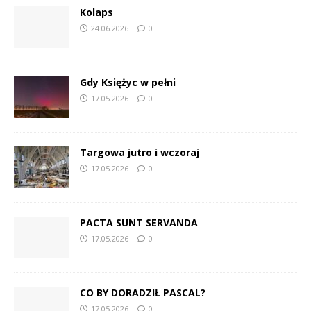
Kolaps
24.06.2026
0
Gdy Księżyc w pełni
17.05.2026
0
Targowa jutro i wczoraj
17.05.2026
0
PACTA SUNT SERVANDA
17.05.2026
0
CO BY DORADZIŁ PASCAL?
17.05.2026
0