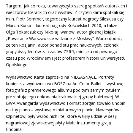
Targom, jak co roku, towarzyszyło szereg spotkań autorskich i
wieczorów literackich oraz wystaw. Z czytelnikami spotkali się
m.in. Piotr Sommer, tegoroczny laureat nagrody Silesiusa czy
Marcin Kurka – laureat nagrody Kościelskich 2010, a także
Olga Tokarczuk czy Nikołaj Iwanow, autor głośnej książki
„Powstanie Warszawskie widziane z Moskwy”. Warto dodać,
że ten Rosjanin, autor ponad stu prac naukowych, członek
grupy dysydentów za czasów ZSRR, mieszka od pewnego
czasu pod Wrocławiem i jest profesorem historii Uniwersytetu
Opolskiego.
Wydawnictwo Karta zaprosiło na NIEGASNĄCE. Portrety
kobiece, a wydawnictwo BOSZ na Art Color Ballet – wystawę
fotografii z premierowego albumu pod tym samym tytułem,
prezentującego dokonania krakowskiej grupy baletowej. W
BWA Awangarda wydawnictwo Format zorganizowało Chopin
na toy piano – wystawę miniaturowych pianin, klawesynów i
szpinetów; były wśród nich i te, które wzięły udział w sesji
nagraniowej zjawiskowej płyty Małe Instrumenty grają
Chopina.