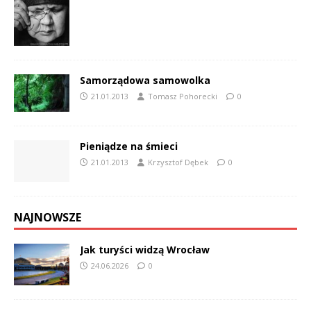
Samorządowa samowolka
21.01.2013
Tomasz Pohorecki
0
Pieniądze na śmieci
21.01.2013
Krzysztof Dębek
0
NAJNOWSZE
Jak turyści widzą Wrocław
24.06.2026
0