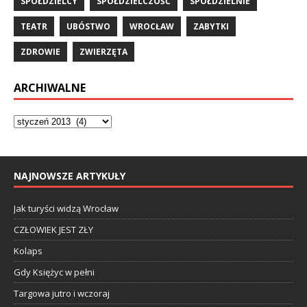
SPÓŁDZIELCY
SPÓŁDZIELCZOŚĆ
SPÓŁDZIELNIE
TEATR
UBÓSTWO
WROCŁAW
ZABYTKI
ZDROWIE
ZWIERZĘTA
ARCHIWALNE
NAJNOWSZE ARTYKUŁY
Jak turyści widzą Wrocław
CZŁOWIEK JEST ZŁY
Kolaps
Gdy Księżyc w pełni
Targowa jutro i wczoraj