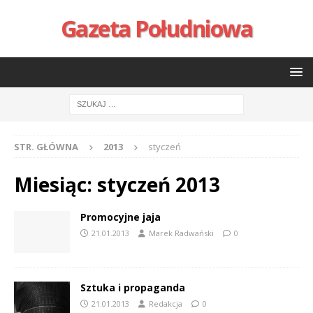
Gazeta Południowa
STR. GŁÓWNA
2013
styczeń
Miesiąc:
styczeń 2013
Promocyjne jaja
21.01.2013
Marek Radwański
0
Sztuka i propaganda
21.01.2013
Redakcja
0