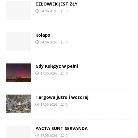
CZŁOWIEK JEST ZŁY
24.06.2026
0
Kolaps
24.06.2026
0
Gdy Księżyc w pełni
17.05.2026
0
Targowa jutro i wczoraj
17.05.2026
0
PACTA SUNT SERVANDA
17.05.2026
0