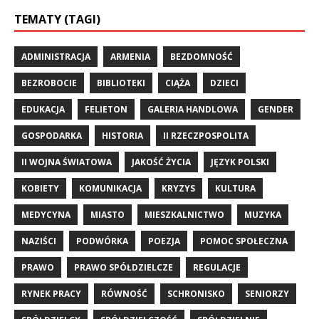
TEMATY (TAGI)
ADMINISTRACJA
ARMENIA
BEZDOMNOŚĆ
BEZROBOCIE
BIBLIOTEKI
CIĄŻA
DZIECI
EDUKACJA
FELIETON
GALERIA HANDLOWA
GENDER
GOSPODARKA
HISTORIA
II RZECZPOSPOLITA
II WOJNA ŚWIATOWA
JAKOŚĆ ŻYCIA
JĘZYK POLSKI
KOBIETY
KOMUNIKACJA
KRYZYS
KULTURA
MEDYCYNA
MIASTO
MIESZKALNICTWO
MUZYKA
NAZIŚCI
PODWÓRKA
POEZJA
POMOC SPOŁECZNA
PRAWO
PRAWO SPÓŁDZIELCZE
REGULACJE
RYNEK PRACY
RÓWNOŚĆ
SCHRONISKO
SENIORZY