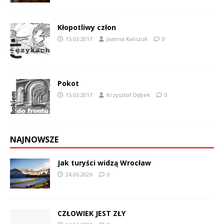
Kłopotliwy człon
15.03.2017
Joanna Kaliszuk
0
Pokot
15.03.2017
Krzysztof Dębek
0
NAJNOWSZE
Jak turyści widzą Wrocław
24.06.2026
0
CZŁOWIEK JEST ZŁY