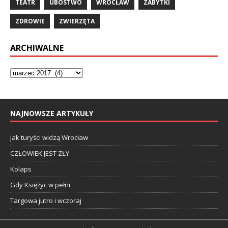
TEATR
UBÓSTWO
WROCŁAW
ZABYTKI
ZDROWIE
ZWIERZĘTA
ARCHIWALNE
NAJNOWSZE ARTYKUŁY
Jak turyści widzą Wrocław
CZŁOWIEK JEST ZŁY
Kolaps
Gdy Księżyc w pełni
Targowa jutro i wczoraj