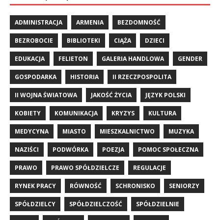
ADMINISTRACJA
ARMENIA
BEZDOMNOŚĆ
BEZROBOCIE
BIBLIOTEKI
CIĄŻA
DZIECI
EDUKACJA
FELIETON
GALERIA HANDLOWA
GENDER
GOSPODARKA
HISTORIA
II RZECZPOSPOLITA
II WOJNA ŚWIATOWA
JAKOŚĆ ŻYCIA
JĘZYK POLSKI
KOBIETY
KOMUNIKACJA
KRYZYS
KULTURA
MEDYCYNA
MIASTO
MIESZKALNICTWO
MUZYKA
NAZIŚCI
PODWÓRKA
POEZJA
POMOC SPOŁECZNA
PRAWO
PRAWO SPÓŁDZIELCZE
REGULACJE
RYNEK PRACY
RÓWNOŚĆ
SCHRONISKO
SENIORZY
SPÓŁDZIELCY
SPÓŁDZIELCZOŚĆ
SPÓŁDZIELNIE