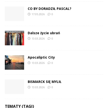
CO BY DORADZIŁ PASCAL?
17.05.2026
0
Dalsze życie ubrań
13.03.2026
0
Apocaliptic City
13.03.2026
0
BISMARCK SIĘ MYLIŁ
13.03.2026
0
TEMATY (TAGI)