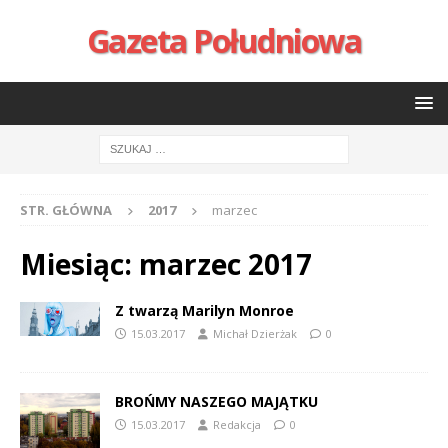
Gazeta Południowa
STR. GŁÓWNA
2017
marzec
Miesiąc:
marzec 2017
Z twarzą Marilyn Monroe
15.03.2017
Michał Dzierżak
0
BROŃMY NASZEGO MAJĄTKU
15.03.2017
Redakcja
0