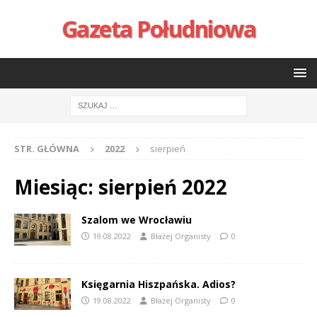
Gazeta Południowa
STR. GŁÓWNA
2022
sierpień
Miesiąc:
sierpień 2022
Szalom we Wrocławiu
19.08.2022
Błażej Organisty
0
Księgarnia Hiszpańska. Adios?
19.08.2022
Błażej Organisty
0