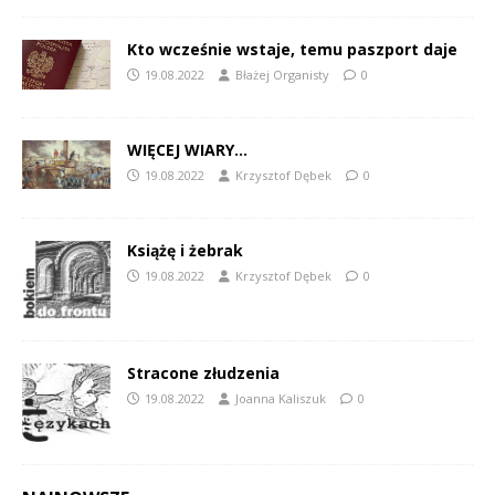
Kto wcześnie wstaje, temu paszport daje
19.08.2022
Błażej Organisty
0
WIĘCEJ WIARY…
19.08.2022
Krzysztof Dębek
0
Książę i żebrak
19.08.2022
Krzysztof Dębek
0
Stracone złudzenia
19.08.2022
Joanna Kaliszuk
0