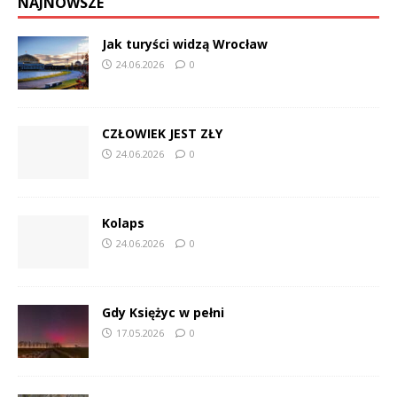
NAJNOWSZE
Jak turyści widzą Wrocław
24.06.2026
0
CZŁOWIEK JEST ZŁY
24.06.2026
0
Kolaps
24.06.2026
0
Gdy Księżyc w pełni
17.05.2026
0