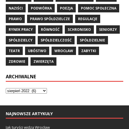
NAZIŚCI
PODWÓRKA
POEZJA
POMOC SPOŁECZNA
PRAWO
PRAWO SPÓŁDZIELCZE
REGULACJE
RYNEK PRACY
RÓWNOŚĆ
SCHRONISKO
SENIORZY
SPÓŁDZIELCY
SPÓŁDZIELCZOŚĆ
SPÓŁDZIELNIE
TEATR
UBÓSTWO
WROCŁAW
ZABYTKI
ZDROWIE
ZWIERZĘTA
ARCHIWALNE
NAJNOWSZE ARTYKUŁY
Jak turyści widzą Wrocław