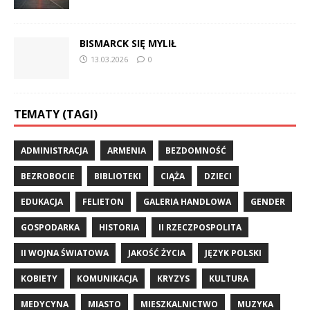
BISMARCK SIĘ MYLIŁ
13.03.2026
0
TEMATY (TAGI)
ADMINISTRACJA
ARMENIA
BEZDOMNOŚĆ
BEZROBOCIE
BIBLIOTEKI
CIĄŻA
DZIECI
EDUKACJA
FELIETON
GALERIA HANDLOWA
GENDER
GOSPODARKA
HISTORIA
II RZECZPOSPOLITA
II WOJNA ŚWIATOWA
JAKOŚĆ ŻYCIA
JĘZYK POLSKI
KOBIETY
KOMUNIKACJA
KRYZYS
KULTURA
MEDYCYNA
MIASTO
MIESZKALNICTWO
MUZYKA