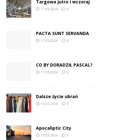
Targowa jutro i wczoraj
17.05.2026
0
PACTA SUNT SERVANDA
17.05.2026
0
CO BY DORADZIŁ PASCAL?
17.05.2026
0
Dalsze życie ubrań
13.03.2026
0
Apocaliptic City
13.03.2026
0